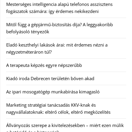
Mesterséges intelligencia alapú telefonos asszisztens
fogászatok számára: így érdemes nekikezdeni
Mitől függ a gépjármű-biztosítás díja? A leggyakoribb
befolyásoló tényezők
Eladó keszthelyi lakások árai: mit érdemes nézni a
négyzetméteráron túl?
A terapeuta képzés egyre népszerűbb
Kiadó iroda Debrecen területén bőven akad
Az ipari mosogatógép munkabírása kimagasló
Marketing stratégiai tanácsadás KKV-knak és
nagyvállalatoknak: eltérő célok, eltérő megközelítés
Állványozás szerepe a kivitelezésekben – miért ezen múlik