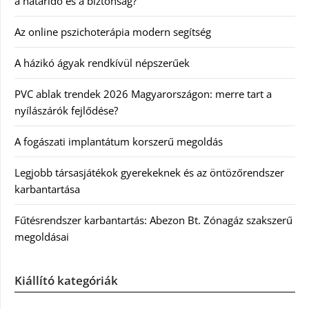
a határidő és a biztonság?
Az online pszichoterápia modern segítség
A házikó ágyak rendkívül népszerűek
PVC ablak trendek 2026 Magyarországon: merre tart a
nyílászárók fejlődése?
A fogászati implantátum korszerű megoldás
Legjobb társasjátékok gyerekeknek és az öntözőrendszer
karbantartása
Fűtésrendszer karbantartás: Abezon Bt. Zónagáz szakszerű
megoldásai
Kiállító kategóriák