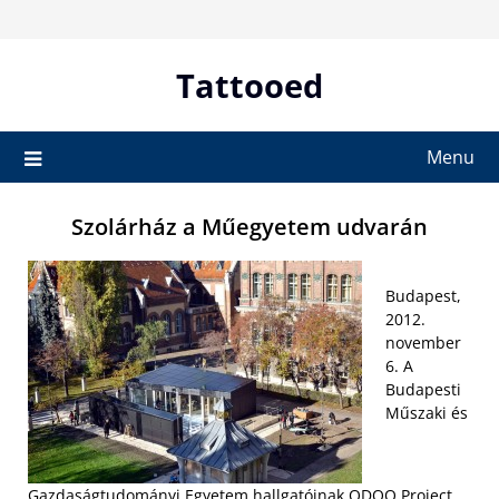
Skip
to
content
Tattooed
Menu
Szolárház a Műegyetem udvarán
Budapest,
2012.
november
6. A
Budapesti
Műszaki és
Gazdaságtudományi Egyetem hallgatóinak ODOO Project