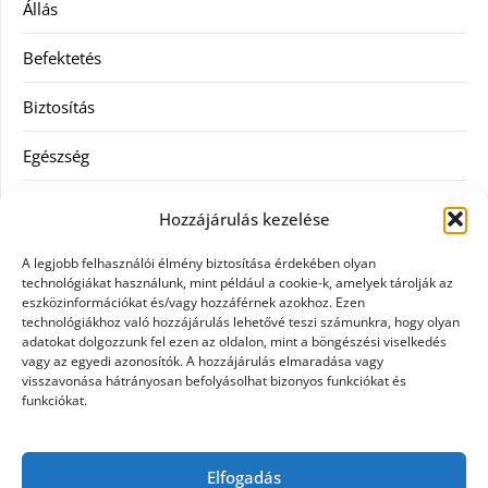
Állás
Befektetés
Biztosítás
Egészség
Hitel
Hozzájárulás kezelése
Ingatlan
A legjobb felhasználói élmény biztosítása érdekében olyan
technológiákat használunk, mint például a cookie-k, amelyek tárolják az
Művészetek és szórakozás
eszközinformációkat és/vagy hozzáférnek azokhoz. Ezen
technológiákhoz való hozzájárulás lehetővé teszi számunkra, hogy olyan
adatokat dolgozzunk fel ezen az oldalon, mint a böngészési viselkedés
Múzeumok
vagy az egyedi azonosítók. A hozzájárulás elmaradása vagy
visszavonása hátrányosan befolyásolhat bizonyos funkciókat és
Szolgáltatás
funkciókat.
Szórakozás
Elfogadás