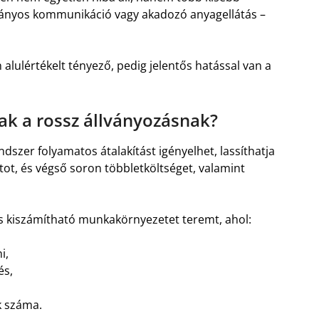
ányos kommunikáció vagy akadozó anyagellátás –
lulértékelt tényező, pedig jelentős hatással van a
k a rossz állványozásnak?
szer folyamatos átalakítást igényelhet, lassíthatja
tot, és végső soron többletköltséget, valamint
l és kiszámítható munkakörnyezetet teremt, ahol:
i,
és,
k száma.