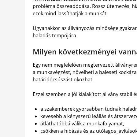
probléma összeadódása. Rossz ütemezés, hi
ezek mind lassíthatják a munkát.
Ugyanakkor az állványozás minősége gyakran a
haladás tempójára.
Milyen következményei vanna
Egy nem megfelelően megtervezett állványrend
a munkavégzést, növelheti a baleseti kockáza
határidőcsúszást okozhat.
Ezzel szemben a jól kialakított állvány stabi
a szakemberek gyorsabban tudnak haladn
kevesebb a kényszerű leállás és átszervez
átláthatóbbá válik a munkafolyamat,
csökken a hibázás és az utólagos javításo