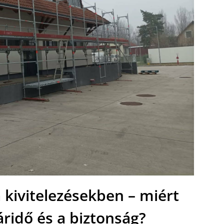
 kivitelezésekben – miért
áridő és a biztonság?