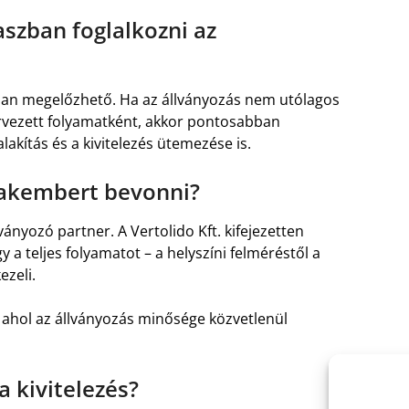
aszban foglalkozni az
ban megelőzhető. Ha az állványozás nem utólagos
rvezett folyamatként, akkor pontosabban
akítás és a kivitelezés ütemezése is.
zakembert bevonni?
ványozó partner. A Vertolido Kft. kifejezetten
gy a teljes folyamatot – a helyszíni felméréstől a
ezeli.
, ahol az állványozás minősége közvetlenül
 kivitelezés?