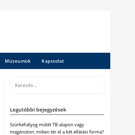
Múzeumok
Kapcsolat
KERESÉS:
Legutóbbi bejegyzések
Szürkehályog műtét TB alapon vagy
magánúton: miben tér el a két ellátási forma?