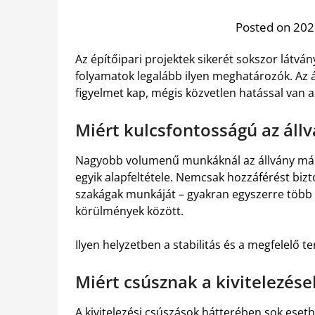
Posted on 2026
Az építőipari projektek sikerét sokszor látvá
folyamatok legalább ilyen meghatározók. Az á
figyelmet kap, mégis közvetlen hatással van a
Miért kulcsfontosságú az áll
Nagyobb volumenű munkáknál az állvány már 
egyik alapfeltétele. Nemcsak hozzáférést biz
szakágak munkáját – gyakran egyszerre több c
körülmények között.
Ilyen helyzetben a stabilitás és a megfelelő t
Miért csúsznak a kivitelezése
A kivitelezési csúszások hátterében sok eset