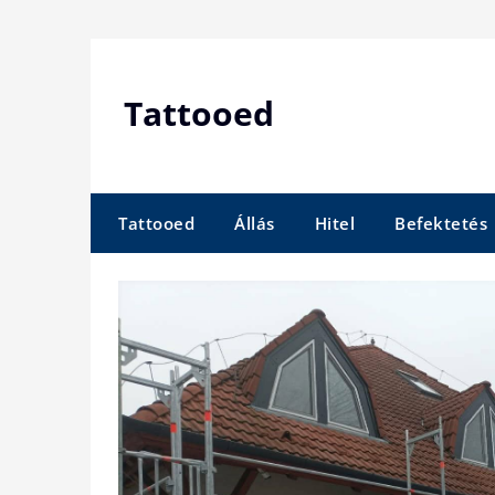
Skip
to
content
Tattooed
Tattooed
Állás
Hitel
Befektetés