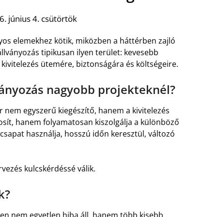
. június 4. csütörtök
nyos elemekhez kötik, miközben a háttérben zajló
llványozás tipikusan ilyen terület: kevesebb
 kivitelezés ütemére, biztonságára és költségeire.
ványozás nagyobb projekteknél?
nem egyszerű kiegészítő, hanem a kivitelezés
tosít, hanem folyamatosan kiszolgálja a különböző
sapat használja, hosszú időn keresztül, változó
ervezés kulcskérdéssé válik.
k?
ben nem egyetlen hiba áll, hanem több kisebb