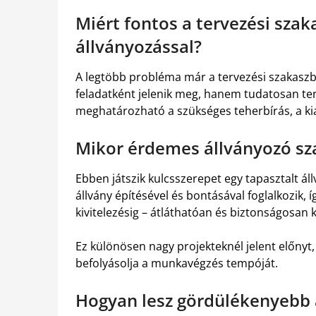
Miért fontos a tervezési szak
állványozással?
A legtöbb probléma már a tervezési szakasz
feladatként jelenik meg, hanem tudatosan te
meghatározható a szükséges teherbírás, a kial
Mikor érdemes állványozó s
Ebben játszik kulcsszerepet egy tapasztalt áll
állvány építésével és bontásával foglalkozik, í
kivitelezésig – átláthatóan és biztonságosan k
Ez különösen nagy projekteknél jelent előnyt
befolyásolja a munkavégzés tempóját.
Hogyan lesz gördülékenyebb a