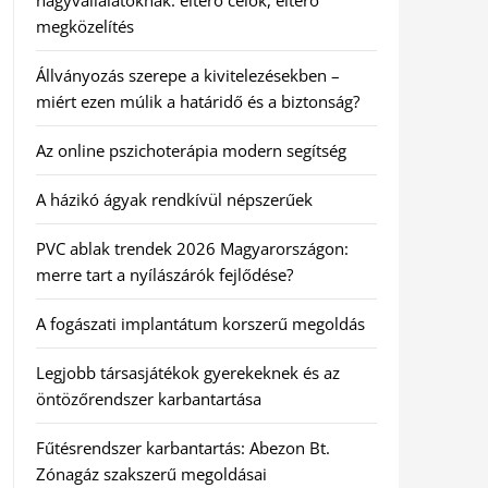
nagyvállalatoknak: eltérő célok, eltérő
megközelítés
Állványozás szerepe a kivitelezésekben –
miért ezen múlik a határidő és a biztonság?
Az online pszichoterápia modern segítség
A házikó ágyak rendkívül népszerűek
PVC ablak trendek 2026 Magyarországon:
merre tart a nyílászárók fejlődése?
A fogászati implantátum korszerű megoldás
Legjobb társasjátékok gyerekeknek és az
öntözőrendszer karbantartása
Fűtésrendszer karbantartás: Abezon Bt.
Zónagáz szakszerű megoldásai