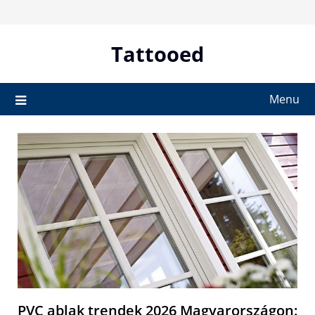
Skip
to
content
Tattooed
Menu
PVC ablak trendek 2026 Magyarországon: