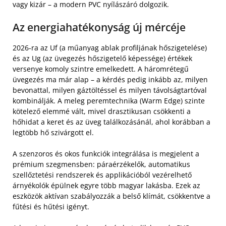
vagy kizár – a modern PVC nyílászáró dolgozik.
Az energiahatékonyság új mércéje
2026-ra az Uf (a műanyag ablak profiljának hőszigetelése)
és az Ug (az üvegezés hőszigetelő képessége) értékek
versenye komoly szintre emelkedett. A háromrétegű
üvegezés ma már alap – a kérdés pedig inkább az, milyen
bevonattal, milyen gáztöltéssel és milyen távolságtartóval
kombinálják. A meleg peremtechnika (Warm Edge) szinte
kötelező elemmé vált, mivel drasztikusan csökkenti a
hőhidat a keret és az üveg találkozásánál, ahol korábban a
legtöbb hő szivárgott el.
A szenzoros és okos funkciók integrálása is megjelent a
prémium szegmensben: páraérzékelők, automatikus
szellőztetési rendszerek és applikációból vezérelhető
árnyékolók épülnek egyre több magyar lakásba. Ezek az
eszközök aktívan szabályozzák a belső klímát, csökkentve a
fűtési és hűtési igényt.