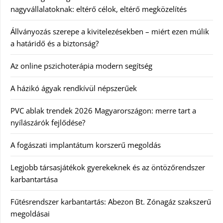
nagyvállalatoknak: eltérő célok, eltérő megközelítés
Állványozás szerepe a kivitelezésekben – miért ezen múlik
a határidő és a biztonság?
Az online pszichoterápia modern segítség
A házikó ágyak rendkívül népszerűek
PVC ablak trendek 2026 Magyarországon: merre tart a
nyílászárók fejlődése?
A fogászati implantátum korszerű megoldás
Legjobb társasjátékok gyerekeknek és az öntözőrendszer
karbantartása
Fűtésrendszer karbantartás: Abezon Bt. Zónagáz szakszerű
megoldásai