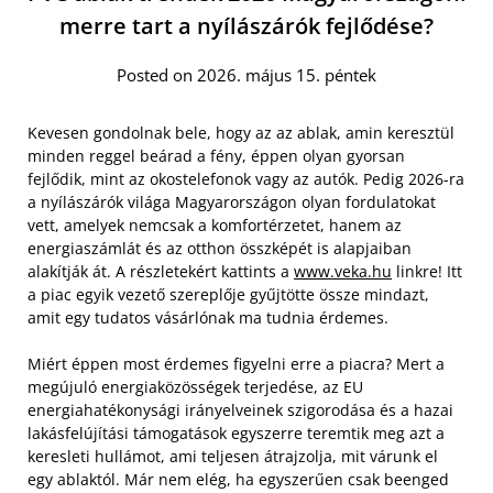
merre tart a nyílászárók fejlődése?
Posted on 2026. május 15. péntek
Kevesen gondolnak bele, hogy az az ablak, amin keresztül
minden reggel beárad a fény, éppen olyan gyorsan
fejlődik, mint az okostelefonok vagy az autók. Pedig 2026-ra
a nyílászárók világa Magyarországon olyan fordulatokat
vett, amelyek nemcsak a komfortérzetet, hanem az
energiaszámlát és az otthon összképét is alapjaiban
alakítják át. A részletekért kattints a
www.veka.hu
linkre! Itt
a piac egyik vezető szereplője gyűjtötte össze mindazt,
amit egy tudatos vásárlónak ma tudnia érdemes.
Miért éppen most érdemes figyelni erre a piacra? Mert a
megújuló energiaközösségek terjedése, az EU
energiahatékonysági irányelveinek szigorodása és a hazai
lakásfelújítási támogatások egyszerre teremtik meg azt a
keresleti hullámot, ami teljesen átrajzolja, mit várunk el
egy ablaktól. Már nem elég, ha egyszerűen csak beenged