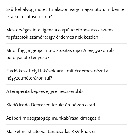
Szürkehályog műtét TB alapon vagy magánúton: miben tér
el a két ellátási forma?
Mesterséges intelligencia alapú telefonos asszisztens
fogászatok számára: így érdemes nekikezdeni
Mitől függ a gépjármű-biztosítás díja? A leggyakoribb
befolyásoló tényezők
Eladó keszthelyi lakások árai: mit érdemes nézni a
négyzetméteráron túl?
A terapeuta képzés egyre népszerűbb
Kiadó iroda Debrecen területén bőven akad
Az ipari mosogatógép munkabírása kimagasló
Marketing stratégiai tanácsadás KKV-knak és