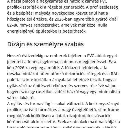
A hazai piacon a négykamrás és hatodik kamrás PVC
profilok szorítják ki a régebbi generációt. A profilszélesség
és a beépítési mélység növekedése közvetlenül hat a
hőszigetelési értékre, és 2026-ban egyre több gyártó kínál
82–86 mm-es rendszereket, amelyek már közel nulla
energiaigényű épületekbe is beépíthetők.
Dizájn és személyre szabás
Hosszú évtizedekig az emberek fejében a PVC ablak egyet
jelentett a fehér, egyforma, sablonos megjelenéssel. Ez a
kép 2026-ra végleg a múlté. A fóliázott felületek, a fa
deszka mintákat hűen utánzó dekorációs rétegek és a RAL-
paletta szinte korlátlan árnyalatai lehetővé teszik, hogy a
nyílászáró az építészeti elképzelés szerves részévé váljon –
legyen szó egy rusztikus vidéki házról vagy egy minimalista
városi lakásról.
A nyílás- és formavilág is sokat változott. A keskenyszárnyú
profilok, az ívelt formák és a nagy üvegfelületű, slim-frame
megoldások különösen a fiatal, dizájntudatos vásárlók
körében váltak keresletté. Ezek az ablakok maximalizálják a
beáramló természetes fényt, miközben megőrzik a kiváló