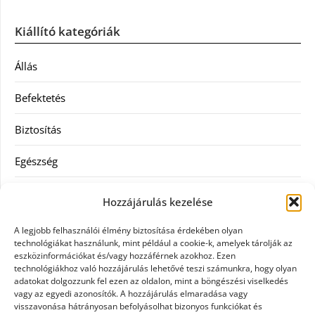
Kiállító kategóriák
Állás
Befektetés
Biztosítás
Egészség
Hitel
Hozzájárulás kezelése
Ingatlan
A legjobb felhasználói élmény biztosítása érdekében olyan
technológiákat használunk, mint például a cookie-k, amelyek tárolják az
Művészetek és szórakozás
eszközinformációkat és/vagy hozzáférnek azokhoz. Ezen
technológiákhoz való hozzájárulás lehetővé teszi számunkra, hogy olyan
adatokat dolgozzunk fel ezen az oldalon, mint a böngészési viselkedés
Múzeumok
vagy az egyedi azonosítók. A hozzájárulás elmaradása vagy
visszavonása hátrányosan befolyásolhat bizonyos funkciókat és