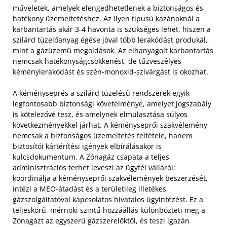
műveletek, amelyek elengedhetetlenek a biztonságos és
hatékony üzemeltetéshez. Az ilyen típusú kazánoknál a
karbantartás akár 3-4 havonta is szükséges lehet, hiszen a
szilárd tüzelőanyag égése jóval több lerakódást produkál,
mint a gázüzemű megoldások. Az elhanyagolt karbantartás
nemcsak hatékonyságcsökkenést, de tűzveszélyes
kéménylerakódást és szén-monoxid-szivárgást is okozhat.
A kéményseprés a szilárd tüzelésű rendszerek egyik
legfontosabb biztonsági követelménye, amelyet jogszabály
is kötelezővé tesz, és amelynek elmulasztása súlyos
következményekkel járhat. A kéményseprői szakvélemény
nemcsak a biztonságos üzemeltetés feltétele, hanem
biztosítói kártérítési igények elbírálásakor is
kulcsdokumentum. A Zónagáz csapata a teljes
adminisztrációs terhet leveszi az ügyfél válláról:
koordinálja a kéményseprői szakvélemények beszerzését,
intézi a MEO-átadást és a területileg illetékes
gázszolgáltatóval kapcsolatos hivatalos ügyintézést. Ez a
teljeskörű, mérnöki szintű hozzáállás különbözteti meg a
Zónagázt az egyszerű gázszerelőktől, és teszi igazán