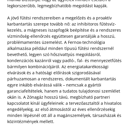
legkorszerűbb, legmegbízhatóbb megoldást kapják.
A jövő fűtési rendszereiben a megelőzés és a proaktív
karbantartás szerepe tovább nő: az inhibitoros fűtésvíz-
kezelés, a mágneses iszapfogók beépítése és a rendszeres
vízminőség-ellenőrzés együttesen garantálják a hosszú,
problémamentes üzemelést. A Fernox-technológia
alkalmazása például minden típusú fűtési rendszernél
bevethető, legyen szó hőszivattyús megoldásról,
kondenzációs kazánról vagy padló-, fal- és mennyezetfűtés
bármilyen kombinációjáról. Az energiatakarékossági
elvárások és a hatósági előírások szigorodásával
párhuzamosan a rendszeres, dokumentált karbantartás
egyre inkább elvárássá válik – nemcsak a gyártói
garanciafeltételek, hanem a tudatos tulajdonosi szemlélet
okán is. A Zónagáz hosszú távú, megbízható partneri
kapcsolatot kínál ügyfeleinek: a tervezőasztaltól a hivatalos
engedélyekig, az első átmosástól az éves ellenőrzésekig
minden lépésnél ott áll a magánszemélyek, társasházak és
közintézmények mellett.