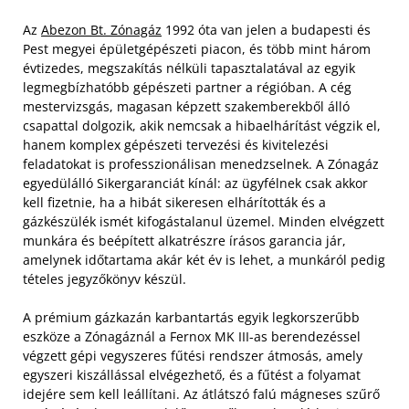
Az
Abezon Bt. Zónagáz
1992 óta van jelen a budapesti és
Pest megyei épületgépészeti piacon, és több mint három
évtizedes, megszakítás nélküli tapasztalatával az egyik
legmegbízhatóbb gépészeti partner a régióban. A cég
mestervizsgás, magasan képzett szakemberekből álló
csapattal dolgozik, akik nemcsak a hibaelhárítást végzik el,
hanem komplex gépészeti tervezési és kivitelezési
feladatokat is professzionálisan menedzselnek. A Zónagáz
egyedülálló Sikergaranciát kínál: az ügyfélnek csak akkor
kell fizetnie, ha a hibát sikeresen elhárították és a
gázkészülék ismét kifogástalanul üzemel. Minden elvégzett
munkára és beépített alkatrészre írásos garancia jár,
amelynek időtartama akár két év is lehet, a munkáról pedig
tételes jegyzőkönyv készül.
A prémium gázkazán karbantartás egyik legkorszerűbb
eszköze a Zónagáznál a Fernox MK III-as berendezéssel
végzett gépi vegyszeres fűtési rendszer átmosás, amely
egyszeri kiszállással elvégezhető, és a fűtést a folyamat
idejére sem kell leállítani. Az átlátszó falú mágneses szűrő