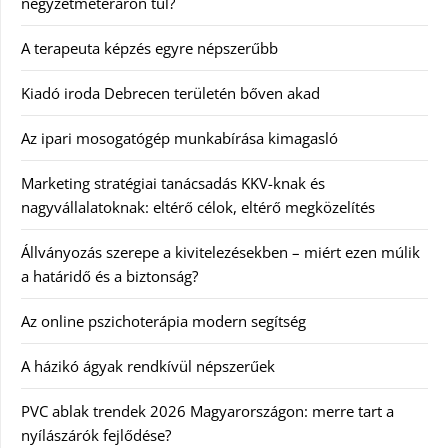
négyzetméteráron túl?
A terapeuta képzés egyre népszerűbb
Kiadó iroda Debrecen területén bőven akad
Az ipari mosogatógép munkabírása kimagasló
Marketing stratégiai tanácsadás KKV-knak és
nagyvállalatoknak: eltérő célok, eltérő megközelítés
Állványozás szerepe a kivitelezésekben – miért ezen múlik
a határidő és a biztonság?
Az online pszichoterápia modern segítség
A házikó ágyak rendkívül népszerűek
PVC ablak trendek 2026 Magyarországon: merre tart a
nyílászárók fejlődése?