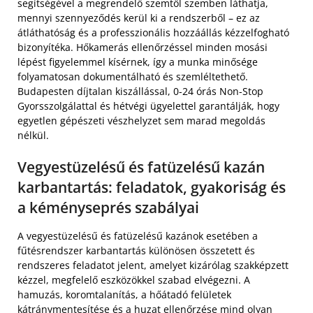
segítségével a megrendelő szemtől szemben láthatja,
mennyi szennyeződés kerül ki a rendszerből – ez az
átláthatóság és a professzionális hozzáállás kézzelfogható
bizonyítéka. Hőkamerás ellenőrzéssel minden mosási
lépést figyelemmel kísérnek, így a munka minősége
folyamatosan dokumentálható és szemléltethető.
Budapesten díjtalan kiszállással, 0-24 órás Non-Stop
Gyorsszolgálattal és hétvégi ügyelettel garantálják, hogy
egyetlen gépészeti vészhelyzet sem marad megoldás
nélkül.
Vegyestüzelésű és fatüzelésű kazán
karbantartás: feladatok, gyakoriság és
a kéményseprés szabályai
A vegyestüzelésű és fatüzelésű kazánok esetében a
fűtésrendszer karbantartás különösen összetett és
rendszeres feladatot jelent, amelyet kizárólag szakképzett
kézzel, megfelelő eszközökkel szabad elvégezni. A
hamuzás, koromtalanítás, a hőátadó felületek
kátránymentesítése és a huzat ellenőrzése mind olyan