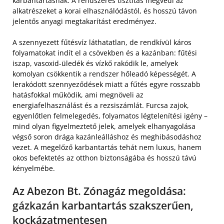
karbantartásnak. A rendszeres tisztítás megvédi az
alkatrészeket a korai elhasználódástól, és hosszú távon
jelentős anyagi megtakarítást eredményez.
A szennyezett fűtésvíz láthatatlan, de rendkívül káros
folyamatokat indít el a csövekben és a kazánban: fűtési
iszap, vasoxid-üledék és vízkő rakódik le, amelyek
komolyan csökkentik a rendszer hőleadó képességét. A
lerakódott szennyeződések miatt a fűtés egyre rosszabb
hatásfokkal működik, ami megnöveli az
energiafelhasználást és a rezsiszámlát. Furcsa zajok,
egyenlőtlen felmelegedés, folyamatos légtelenítési igény –
mind olyan figyelmeztető jelek, amelyek elhanyagolása
végső soron drága kazánleálláshoz és meghibásodáshoz
vezet. A megelőző karbantartás tehát nem luxus, hanem
okos befektetés az otthon biztonságába és hosszú távú
kényelmébe.
Az Abezon Bt. Zónagáz megoldása:
gázkazán karbantartás szakszerűen,
kockázatmentesen