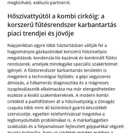
megbízható, exkluzív partnerré.
Hőszivattyútól a kombi cirkóig: a
korszerű fűtésrendszer karbantartás
piaci trendjei és jövője
Napjainkban egyre több háztartásban váltják fel a
hagyományos gázkazánokat korszerű hőszivattyús
megoldások, kondenzációs kazánok és kombinált fűtési
rendszerek, amelyek mindegyike speciális szakértelmet
igényel. A fűtésrendszer karbantartás területén is
megjelent a technológiai fejlődés: a gépi vegyszeres
átmosás, a hőkamerás diagnosztika és a mágneses
iszapleválasztók alkalmazása ma már elengedhetetlen
eszköze a kiváló szakembereknek. A modern kombi
cirkóktól a padlófűtésen át a hőszivattyúkig a Zónagáz
csapata több mint 40 különböző gyártó készülékét
szerviszelje, egyetlen telefonhívással megoldva a
legbonyolultabb problémákat is. A márkafüggetlen
szaktudás és a folyamatosan fejlesztett gépparkkal végzett
munka biztosítja, hogy az ügyfelek minden esetben a