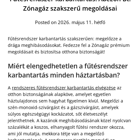
Zónagáz szakszerű megoldásai
Posted on 2026. május 11. hétfő
Fűtésrendszer karbantartás szakszerűen: megelőzze a
drága meghibásodásokat. Fedezze fel a Zónagáz prémium
megoldásait és biztosítsa otthona biztonságát!
Miért elengedhetetlen a fűtésrendszer
karbantartás minden háztartásban?
A
rendszeres fűtésrendszer karbantartás elvégzése
az
otthon biztonságának alapköve, amelyet egyetlen
háztulajdonos sem hagyhat figyelmen kívül. Megelőzi a
szén-monoxid-szivárgást és a gázszivárgást, amelyek
súlyos egészségügyi kockázatot, sőt életveszélyt
jelenthetnek. A kazánok meghibásodásának közel nyolcvan
százalékát a koszos, elhanyagolt fűtési rendszer okozza,
ami jól mutatja, mekkora tétje van a megelőző