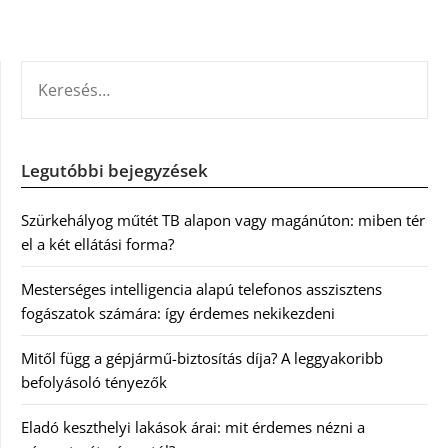
KERESÉS:
Legutóbbi bejegyzések
Szürkehályog műtét TB alapon vagy magánúton: miben tér
el a két ellátási forma?
Mesterséges intelligencia alapú telefonos asszisztens
fogászatok számára: így érdemes nekikezdeni
Mitől függ a gépjármű-biztosítás díja? A leggyakoribb
befolyásoló tényezők
Eladó keszthelyi lakások árai: mit érdemes nézni a