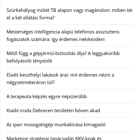
Szürkehályog műtét TB alapon vagy magánúton: miben tér
el a két ellátási forma?
Mesterséges intelligencia alapú telefonos asszisztens
fogászatok számára: így érdemes nekikezdeni
Mitől függ a gépjármű-biztosítás díja? A leggyakoribb
befolyásoló tényezők
Eladó keszthelyi lakások árai: mit érdemes nézni a
négyzetméteráron túl?
A terapeuta képzés egyre népszerűbb
Kiadó iroda Debrecen területén bőven akad
Az ipari mosogatógép munkabírása kimagasló
Marketing stratégiai tanácsadás KKV-knak és