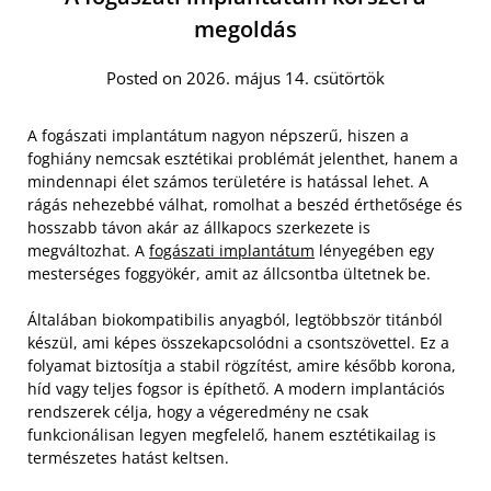
megoldás
Posted on 2026. május 14. csütörtök
A fogászati implantátum nagyon népszerű, hiszen a
foghiány nemcsak esztétikai problémát jelenthet, hanem a
mindennapi élet számos területére is hatással lehet. A
rágás nehezebbé válhat, romolhat a beszéd érthetősége és
hosszabb távon akár az állkapocs szerkezete is
megváltozhat. A
fogászati implantátum
lényegében egy
mesterséges foggyökér, amit az állcsontba ültetnek be.
Általában biokompatibilis anyagból, legtöbbször titánból
készül, ami képes összekapcsolódni a csontszövettel. Ez a
folyamat biztosítja a stabil rögzítést, amire később korona,
híd vagy teljes fogsor is építhető. A modern implantációs
rendszerek célja, hogy a végeredmény ne csak
funkcionálisan legyen megfelelő, hanem esztétikailag is
természetes hatást keltsen.