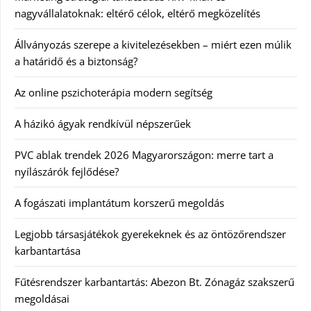
nagyvállalatoknak: eltérő célok, eltérő megközelítés
Állványozás szerepe a kivitelezésekben – miért ezen múlik
a határidő és a biztonság?
Az online pszichoterápia modern segítség
A házikó ágyak rendkívül népszerűek
PVC ablak trendek 2026 Magyarországon: merre tart a
nyílászárók fejlődése?
A fogászati implantátum korszerű megoldás
Legjobb társasjátékok gyerekeknek és az öntözőrendszer
karbantartása
Fűtésrendszer karbantartás: Abezon Bt. Zónagáz szakszerű
megoldásai