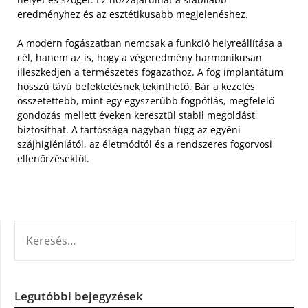
eredményhez és az esztétikusabb megjelenéshez.
A modern fogászatban nemcsak a funkció helyreállítása a
cél, hanem az is, hogy a végeredmény harmonikusan
illeszkedjen a természetes fogazathoz. A fog implantátum
hosszú távú befektetésnek tekinthető. Bár a kezelés
összetettebb, mint egy egyszerűbb fogpótlás, megfelelő
gondozás mellett éveken keresztül stabil megoldást
biztosíthat. A tartóssága nagyban függ az egyéni
szájhigiéniától, az életmódtól és a rendszeres fogorvosi
ellenőrzésektől.
KERESÉS:
Legutóbbi bejegyzések