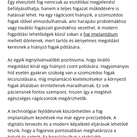
Egy elvesztett fog nemcsak az esztétikai megjelenést
befolyásolhatja, hanem a teljes fogazat működésére is
hatással lehet. Ha egy rágócsont hiányzik, a szomszédos
fogak idővel elmozdulhatnak, ami harapási problémákhoz
vagy további fogászati gondokhoz vezethet. A modern
fogpótlási lehetőségek közül sokan a
fog implantátum
mellett döntenek, mert tartós és kényelmes megoldást
keresnek a hiányzó fogak pótlására.
Az egyik legnyilvánvalóbb pozitívuma, hogy önálló
megoldást kínál egy hiányzó csont pótlására. Hagyományos
híd esetén gyakran szükség van a szomszédos fogak
lecsiszolására, míg implantáció kivitelezésekor a környező
fogak általában érintetlenek maradhatnak. Ez sok
páciensnek fontos szempont, hiszen így a meglévő
egészséges rágócsontok megőrizhetők.
A technológiai fejlődésnek köszönhetően a fog
implantátum kezelések ma már egyre precízebbek. A
digitális tervezés és a modern képalkotó eljárások lehetővé
teszik, hogy a fogorvos pontosabban meghatározza a
helyét és szögét. Ez hozzájárulhat a stabilabb