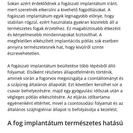
Sokan azért érdeklődnek a fogászati implantátum iránt,
mert szeretnék elkerülni a kivehető fogpótlásokat. A
fogászati implantátum egyik legnagyobb előnye, hogy
stabilan rögzül, ezért használata gyakran közelebb áll a
természetes fogak érzetéhez. Ez magabiztosabb étkezést
és kényelmesebb mindennapokat biztosíthat. A
megfelelően elkészített implantációs pótlás sok esetben
annyira természetesnek hat, hogy kívülről szinte
észrevehetetlen.
A fogászati implantátum beültetése több lépésből álló
folyamat. Elsőként részletes állapotfelmérés történik,
aminek során a fogorvos megvizsgálja a csontállományt és
a szájüreg általános állapotát. Ezt követően kerülhet sor a
csavar behelyezésére, majd egy gyógyulási időszak után a
végleges pótlás elkészítésére. Az eljárás időtartama
egyénenként eltérhet, mivel a csontosodási folyamat és az
általános szájhigiéniai állapot is befolyásolja a kezelést.
A fog implantátum természetes hatású