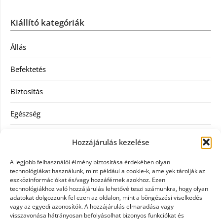
Kiállító kategóriák
Állás
Befektetés
Biztosítás
Egészség
Hitel
Hozzájárulás kezelése
Ingatlan
A legjobb felhasználói élmény biztosítása érdekében olyan
technológiákat használunk, mint például a cookie-k, amelyek tárolják az
Művészetek és szórakozás
eszközinformációkat és/vagy hozzáférnek azokhoz. Ezen
technológiákhoz való hozzájárulás lehetővé teszi számunkra, hogy olyan
adatokat dolgozzunk fel ezen az oldalon, mint a böngészési viselkedés
Múzeumok
vagy az egyedi azonosítók. A hozzájárulás elmaradása vagy
visszavonása hátrányosan befolyásolhat bizonyos funkciókat és