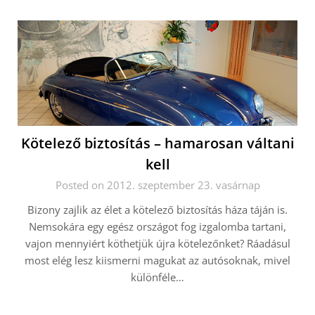
Kötelező biztosítás – hamarosan váltani
kell
Posted on 2012. szeptember 23. vasárnap
Bizony zajlik az élet a kötelező biztosítás háza táján is.
Nemsokára egy egész országot fog izgalomba tartani,
vajon mennyiért köthetjük újra kötelezőnket? Ráadásul
most elég lesz kiismerni magukat az autósoknak, mivel
különféle…