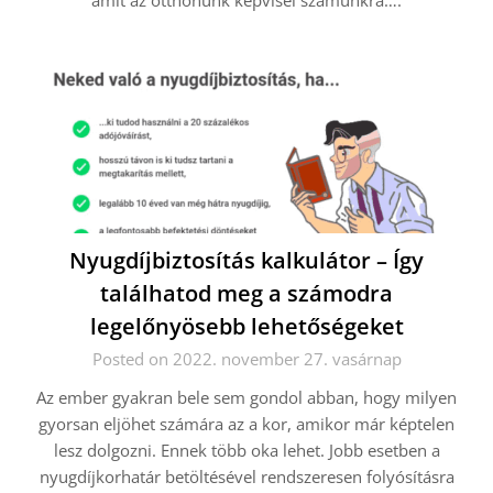
amit az otthonunk képvisel számunkra….
Nyugdíjbiztosítás kalkulátor – Így
találhatod meg a számodra
legelőnyösebb lehetőségeket
Posted on 2022. november 27. vasárnap
Az ember gyakran bele sem gondol abban, hogy milyen
gyorsan eljöhet számára az a kor, amikor már képtelen
lesz dolgozni. Ennek több oka lehet. Jobb esetben a
nyugdíjkorhatár betöltésével rendszeresen folyósításra