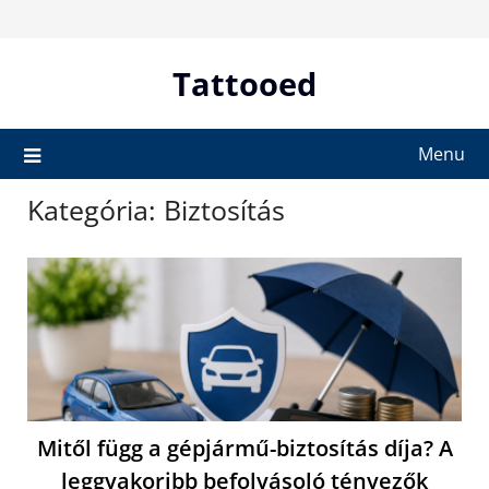
Skip
to
content
Tattooed
Menu
Kategória:
Biztosítás
Mitől függ a gépjármű-biztosítás díja? A
leggyakoribb befolyásoló tényezők