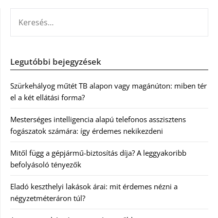
KERESÉS:
Legutóbbi bejegyzések
Szürkehályog műtét TB alapon vagy magánúton: miben tér
el a két ellátási forma?
Mesterséges intelligencia alapú telefonos asszisztens
fogászatok számára: így érdemes nekikezdeni
Mitől függ a gépjármű-biztosítás díja? A leggyakoribb
befolyásoló tényezők
Eladó keszthelyi lakások árai: mit érdemes nézni a
négyzetméteráron túl?