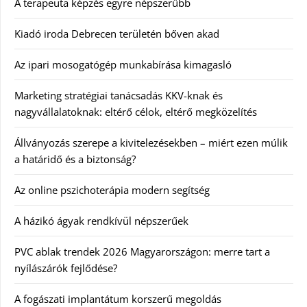
A terapeuta képzés egyre népszerűbb
Kiadó iroda Debrecen területén bőven akad
Az ipari mosogatógép munkabírása kimagasló
Marketing stratégiai tanácsadás KKV-knak és
nagyvállalatoknak: eltérő célok, eltérő megközelítés
Állványozás szerepe a kivitelezésekben – miért ezen múlik
a határidő és a biztonság?
Az online pszichoterápia modern segítség
A házikó ágyak rendkívül népszerűek
PVC ablak trendek 2026 Magyarországon: merre tart a
nyílászárók fejlődése?
A fogászati implantátum korszerű megoldás