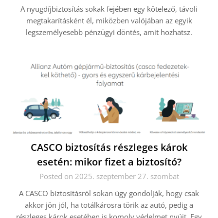
A nyugdíjbiztosítás sokak fejében egy kötelező, távoli
megtakarításként él, miközben valójában az egyik
legszemélyesebb pénzügyi döntés, amit hozhatsz.
CASCO biztosítás részleges károk
esetén: mikor fizet a biztosító?
Posted on 2025. szeptember 27. szombat
A CASCO biztosításról sokan úgy gondolják, hogy csak
akkor jön jól, ha totálkárosra törik az autó, pedig a
részleges károk esetében is komoly védelmet nyújt. Egy