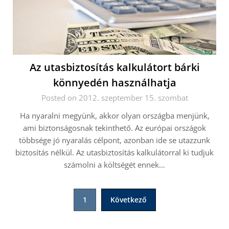
Az utasbiztosítás kalkulátort bárki
könnyedén használhatja
Posted on 2012. szeptember 15. szombat
Ha nyaralni megyünk, akkor olyan országba menjünk,
ami biztonságosnak tekinthető. Az európai országok
többsége jó nyaralás célpont, azonban ide se utazzunk
biztosítás nélkül. Az utasbiztosítás kalkulátorral ki tudjuk
számolni a költségét ennek…
Bejegyzések
1
Következő
lapozása