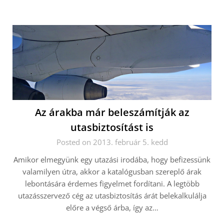
Az árakba már beleszámítják az
utasbiztosítást is
Posted on 2013. február 5. kedd
Amikor elmegyünk egy utazási irodába, hogy befizessünk
valamilyen útra, akkor a katalógusban szereplő árak
lebontására érdemes figyelmet fordítani. A legtöbb
utazásszervező cég az utasbiztosítás árát belekalkulálja
előre a végső árba, így az…