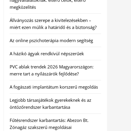
nagyvállalatoknak: eltérő célok, eltérő
megközelítés
Állványozás szerepe a kivitelezésekben –
miért ezen múlik a határidő és a biztonság?
Az online pszichoterápia modern segítség
A házikó ágyak rendkívül népszerűek
PVC ablak trendek 2026 Magyarországon:
merre tart a nyílászárók fejlődése?
A fogászati implantátum korszerű megoldás
Legjobb társasjátékok gyerekeknek és az
öntözőrendszer karbantartása
Fűtésrendszer karbantartás: Abezon Bt.
Zónagáz szakszerű megoldásai