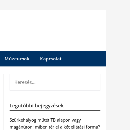
Múzeumok
Kapcsolat
KERESÉS:
Legutóbbi bejegyzések
Szürkehályog műtét TB alapon vagy
magánúton: miben tér el a két ellátási forma?