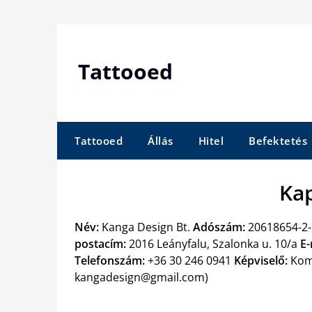
Skip
to
content
Tattooed
Tattooed
Állás
Hitel
Befektetés
Ka
Név:
Kanga Design Bt.
Adószám:
20618654-2
postacím:
2016 Leányfalu, Szalonka u. 10/a
E-
Telefonszám:
+36 30 246 0941
Képviselő:
Komá
kangadesign@gmail.com
)