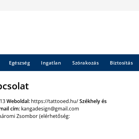
Egészség
Ingatlan
Szórakozás
Biztosítás
pcsolat
-13
Weboldal:
https://tattooed.hu/
Székhely és
mail cím:
kangadesign@gmail.com
romi Zsombor (elérhetőség: