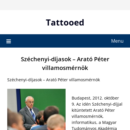
Skip
to
content
Tattooed
Menu
Széchenyi-díjasok – Arató Péter
villamosmérnök
Széchenyi-díjasok – Arató Péter villamosmérnök
Budapest, 2012. október
9. Az idén Széchenyi-díjjal
kitüntetett Arató Péter
villamosmérnök,
informatikus, a Magyar
Tudományos Akadémia