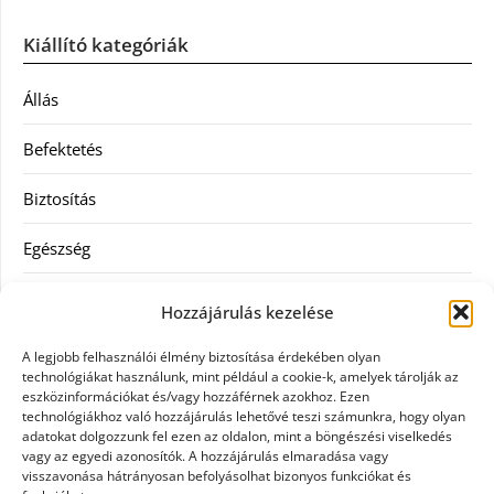
Kiállító kategóriák
Állás
Befektetés
Biztosítás
Egészség
Hitel
Hozzájárulás kezelése
Ingatlan
A legjobb felhasználói élmény biztosítása érdekében olyan
technológiákat használunk, mint például a cookie-k, amelyek tárolják az
Művészetek és szórakozás
eszközinformációkat és/vagy hozzáférnek azokhoz. Ezen
technológiákhoz való hozzájárulás lehetővé teszi számunkra, hogy olyan
adatokat dolgozzunk fel ezen az oldalon, mint a böngészési viselkedés
Múzeumok
vagy az egyedi azonosítók. A hozzájárulás elmaradása vagy
visszavonása hátrányosan befolyásolhat bizonyos funkciókat és