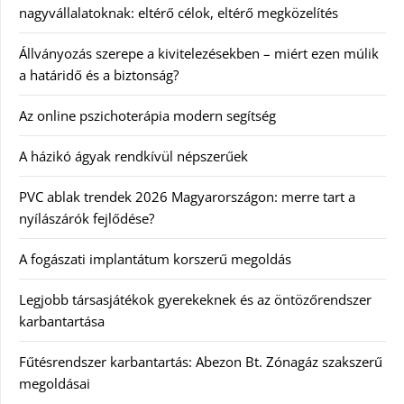
nagyvállalatoknak: eltérő célok, eltérő megközelítés
Állványozás szerepe a kivitelezésekben – miért ezen múlik
a határidő és a biztonság?
Az online pszichoterápia modern segítség
A házikó ágyak rendkívül népszerűek
PVC ablak trendek 2026 Magyarországon: merre tart a
nyílászárók fejlődése?
A fogászati implantátum korszerű megoldás
Legjobb társasjátékok gyerekeknek és az öntözőrendszer
karbantartása
Fűtésrendszer karbantartás: Abezon Bt. Zónagáz szakszerű
megoldásai