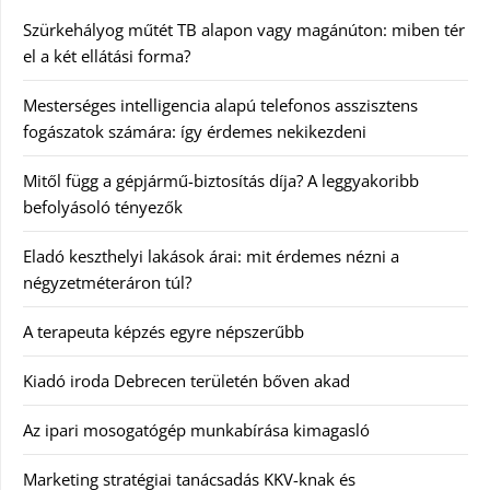
Szürkehályog műtét TB alapon vagy magánúton: miben tér
el a két ellátási forma?
Mesterséges intelligencia alapú telefonos asszisztens
fogászatok számára: így érdemes nekikezdeni
Mitől függ a gépjármű-biztosítás díja? A leggyakoribb
befolyásoló tényezők
Eladó keszthelyi lakások árai: mit érdemes nézni a
négyzetméteráron túl?
A terapeuta képzés egyre népszerűbb
Kiadó iroda Debrecen területén bőven akad
Az ipari mosogatógép munkabírása kimagasló
Marketing stratégiai tanácsadás KKV-knak és