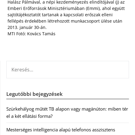
Halász Pálmával, a népi kezdeményezés elindítójával (j) az
Emberi Erőforrások Minisztériumában (Emmi), ahol együtt
sajtótájékoztatót tartanak a kapcsolati erőszak elleni
fellépés érdekében létrehozott munkacsoport ülése után
2013. január 30-án.
MTI Fotó: Kovács Tamás
KERESÉS:
Legutóbbi bejegyzések
Szürkehályog műtét TB alapon vagy magánúton: miben tér
el a két ellátási forma?
Mesterséges intelligencia alapú telefonos asszisztens