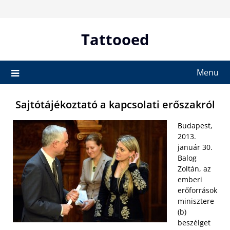
Skip
to
content
Tattooed
Menu
Sajtótájékoztató a kapcsolati erőszakról
Budapest,
2013.
január 30.
Balog
Zoltán, az
emberi
erőforrások
minisztere
(b)
beszélget