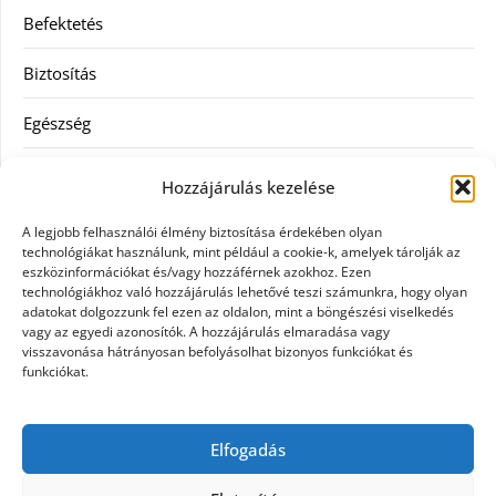
Befektetés
Biztosítás
Egészség
Hitel
Hozzájárulás kezelése
Ingatlan
A legjobb felhasználói élmény biztosítása érdekében olyan
technológiákat használunk, mint például a cookie-k, amelyek tárolják az
Művészetek és szórakozás
eszközinformációkat és/vagy hozzáférnek azokhoz. Ezen
technológiákhoz való hozzájárulás lehetővé teszi számunkra, hogy olyan
adatokat dolgozzunk fel ezen az oldalon, mint a böngészési viselkedés
Múzeumok
vagy az egyedi azonosítók. A hozzájárulás elmaradása vagy
visszavonása hátrányosan befolyásolhat bizonyos funkciókat és
Szolgáltatás
funkciókat.
Szórakozás
Elfogadás
Webáruház