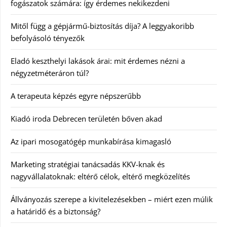
fogászatok számára: így érdemes nekikezdeni
Mitől függ a gépjármű-biztosítás díja? A leggyakoribb
befolyásoló tényezők
Eladó keszthelyi lakások árai: mit érdemes nézni a
négyzetméteráron túl?
A terapeuta képzés egyre népszerűbb
Kiadó iroda Debrecen területén bőven akad
Az ipari mosogatógép munkabírása kimagasló
Marketing stratégiai tanácsadás KKV-knak és
nagyvállalatoknak: eltérő célok, eltérő megközelítés
Állványozás szerepe a kivitelezésekben – miért ezen múlik
a határidő és a biztonság?