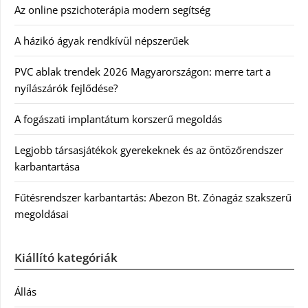
Az online pszichoterápia modern segítség
A házikó ágyak rendkívül népszerűek
PVC ablak trendek 2026 Magyarországon: merre tart a
nyílászárók fejlődése?
A fogászati implantátum korszerű megoldás
Legjobb társasjátékok gyerekeknek és az öntözőrendszer
karbantartása
Fűtésrendszer karbantartás: Abezon Bt. Zónagáz szakszerű
megoldásai
Kiállító kategóriák
Állás