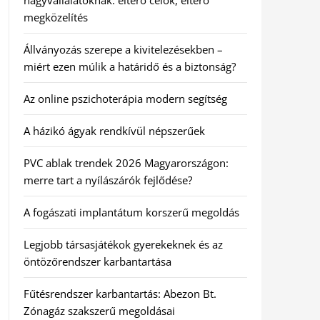
nagyvállalatoknak: eltérő célok, eltérő
megközelítés
Állványozás szerepe a kivitelezésekben –
miért ezen múlik a határidő és a biztonság?
Az online pszichoterápia modern segítség
A házikó ágyak rendkívül népszerűek
PVC ablak trendek 2026 Magyarországon:
merre tart a nyílászárók fejlődése?
A fogászati implantátum korszerű megoldás
Legjobb társasjátékok gyerekeknek és az
öntözőrendszer karbantartása
Fűtésrendszer karbantartás: Abezon Bt.
Zónagáz szakszerű megoldásai