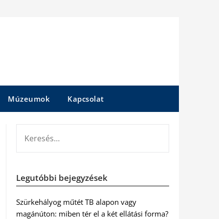
Múzeumok
Kapcsolat
KERESÉS:
Legutóbbi bejegyzések
Szürkehályog műtét TB alapon vagy
magánúton: miben tér el a két ellátási forma?