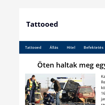
Skip
to
content
Tattooed
Tattooed
Állás
Hitel
Befektetés
Öten haltak meg eg
Ka
Re
kö
16
ja
re