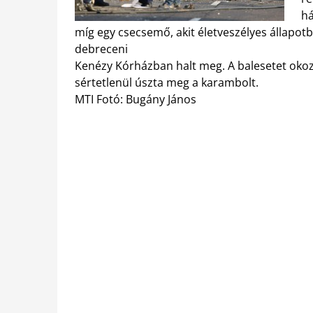
há
míg egy csecsemő, akit életveszélyes állapotb
debreceni
Kenézy Kórházban halt meg. A balesetet oko
sértetlenül úszta meg a karambolt.
MTI Fotó: Bugány János