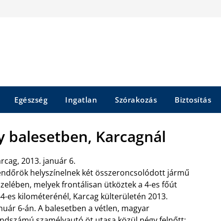
Egészség
Ingatlan
Szórakozás
Biztosítás
y balesetben, Karcagnál
rcag, 2013. január 6.
ndőrök helyszínelnek két összeroncsolódott jármű
zelében, melyek frontálisan ütköztek a 4-es főút
4-es kilométerénél, Karcag külterületén 2013.
nuár 6-án. A balesetben a vétlen, magyar
ndszámú szamélyautó öt utasa közül négy felnőtt: