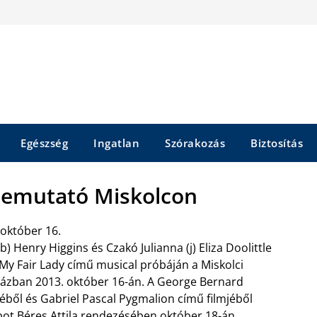
Egészség
Ingatlan
Szórakozás
Biztosítás
 Bemutató Miskolcon
 október 16.
b) Henry Higgins és Czakó Julianna (j) Eliza Doolittle
My Fair Lady című musical próbáján a Miskolci
ázban 2013. október 16-án. A George Bernard
ből és Gabriel Pascal Pygmalion című filmjéből
bot Béres Attila rendezésében október 18-án