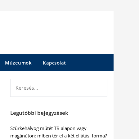
Múzeumok
Kapcsolat
KERESÉS:
Legutóbbi bejegyzések
Szürkehályog műtét TB alapon vagy
magánúton: miben tér el a két ellátási forma?