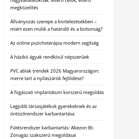
nagyvállalatoknak: eltérő célok, eltérő
megközelítés
Állványozás szerepe a kivitelezésekben –
miért ezen múlik a határidő és a biztonság?
Az online pszichoterápia modern segítség
A házikó ágyak rendkívül népszerűek
PVC ablak trendek 2026 Magyarországon:
merre tart a nyílászárók fejlődése?
A fogászati implantátum korszerű megoldás
Legjobb társasjátékok gyerekeknek és az
öntözőrendszer karbantartása
Fűtésrendszer karbantartás: Abezon Bt.
Zónagáz szakszerű megoldásai