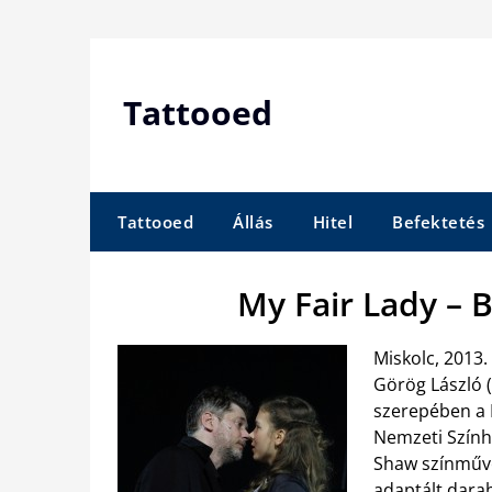
Skip
to
content
Tattooed
Tattooed
Állás
Hitel
Befektetés
My Fair Lady –
Miskolc, 2013.
Görög László (
szerepében a 
Nemzeti Szính
Shaw színművé
adaptált dara