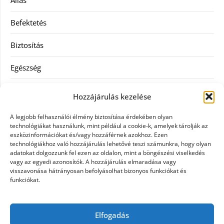
Állás
Befektetés
Biztosítás
Egészség
Hitel
Hozzájárulás kezelése
Ingatlan
A legjobb felhasználói élmény biztosítása érdekében olyan
technológiákat használunk, mint például a cookie-k, amelyek tárolják az
Művészetek és szórakozás
eszközinformációkat és/vagy hozzáférnek azokhoz. Ezen
technológiákhoz való hozzájárulás lehetővé teszi számunkra, hogy olyan
adatokat dolgozzunk fel ezen az oldalon, mint a böngészési viselkedés
Múzeumok
vagy az egyedi azonosítók. A hozzájárulás elmaradása vagy
visszavonása hátrányosan befolyásolhat bizonyos funkciókat és
Szolgáltatás
funkciókat.
Szórakozás
Elfogadás