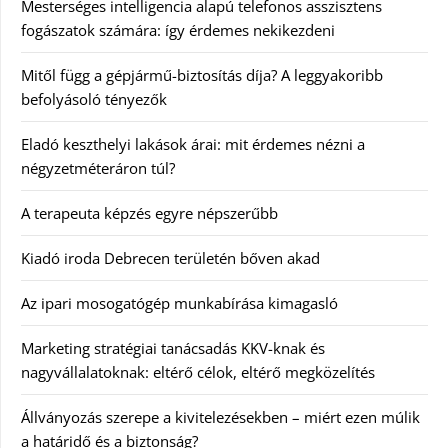
Mesterséges intelligencia alapú telefonos asszisztens
fogászatok számára: így érdemes nekikezdeni
Mitől függ a gépjármű-biztosítás díja? A leggyakoribb
befolyásoló tényezők
Eladó keszthelyi lakások árai: mit érdemes nézni a
négyzetméteráron túl?
A terapeuta képzés egyre népszerűbb
Kiadó iroda Debrecen területén bőven akad
Az ipari mosogatógép munkabírása kimagasló
Marketing stratégiai tanácsadás KKV-knak és
nagyvállalatoknak: eltérő célok, eltérő megközelítés
Állványozás szerepe a kivitelezésekben – miért ezen múlik
a határidő és a biztonság?