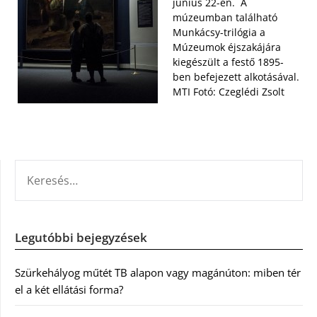
június 22-én. A
múzeumban található
Munkácsy-trilógia a
Múzeumok éjszakájára
kiegészült a festő 1895-
ben befejezett alkotásával.
MTI Fotó: Czeglédi Zsolt
KERESÉS:
Legutóbbi bejegyzések
Szürkehályog műtét TB alapon vagy magánúton: miben tér
el a két ellátási forma?