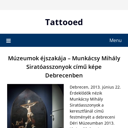
Skip
to
content
Tattooed
Menu
Múzeumok éjszakája – Munkácsy Mihály
Siratóasszonyok című képe
Debrecenben
Debrecen, 2013. június 22.
Érdeklődők nézik
Munkácsy Mihály
Siratóasszonyok a
keresztfánál című
festményét a debreceni
Déri Múzeumban 2013.