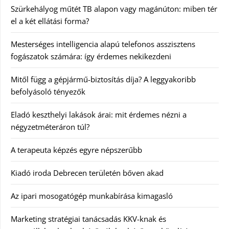
Szürkehályog műtét TB alapon vagy magánúton: miben tér
el a két ellátási forma?
Mesterséges intelligencia alapú telefonos asszisztens
fogászatok számára: így érdemes nekikezdeni
Mitől függ a gépjármű-biztosítás díja? A leggyakoribb
befolyásoló tényezők
Eladó keszthelyi lakások árai: mit érdemes nézni a
négyzetméteráron túl?
A terapeuta képzés egyre népszerűbb
Kiadó iroda Debrecen területén bőven akad
Az ipari mosogatógép munkabírása kimagasló
Marketing stratégiai tanácsadás KKV-knak és