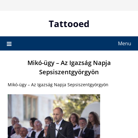
Skip
to
content
Tattooed
Menu
Mikó-ügy – Az Igazság Napja
Sepsiszentgyörgyön
Mikó-ügy – Az Igazság Napja Sepsiszentgyörgyön