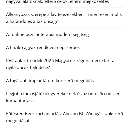
nagyvállalatoknak: eltérő célok, eltérő megközelítés
Állványozás szerepe a kivitelezésekben – miért ezen múlik
a határidő és a biztonság?
Az online pszichoterápia modern segítség
A házikó ágyak rendkívül népszerűek
PVC ablak trendek 2026 Magyarországon: merre tart a
nyílászárók fejlődése?
A fogászati implantátum korszerű megoldás
Legjobb társasjátékok gyerekeknek és az öntözőrendszer
karbantartása
Fűtésrendszer karbantartás: Abezon Bt. Zónagáz szakszerű
megoldásai