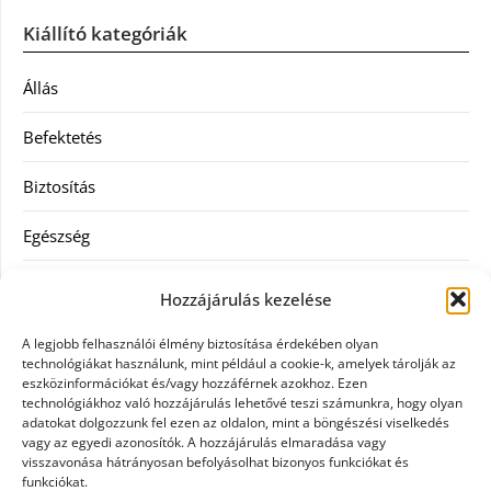
Kiállító kategóriák
Állás
Befektetés
Biztosítás
Egészség
Hitel
Hozzájárulás kezelése
Ingatlan
A legjobb felhasználói élmény biztosítása érdekében olyan
technológiákat használunk, mint például a cookie-k, amelyek tárolják az
Művészetek és szórakozás
eszközinformációkat és/vagy hozzáférnek azokhoz. Ezen
technológiákhoz való hozzájárulás lehetővé teszi számunkra, hogy olyan
adatokat dolgozzunk fel ezen az oldalon, mint a böngészési viselkedés
Múzeumok
vagy az egyedi azonosítók. A hozzájárulás elmaradása vagy
visszavonása hátrányosan befolyásolhat bizonyos funkciókat és
Szolgáltatás
funkciókat.