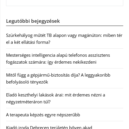
Legutóbbi bejegyzések
Szürkehályog műtét TB alapon vagy magánúton: miben tér
el a két ellátási forma?
Mesterséges intelligencia alapú telefonos asszisztens
fogászatok számára: így érdemes nekikezdeni
Mitől függ a gépjármű-biztosítás díja? A leggyakoribb
befolyásoló tényezők
Eladó keszthelyi lakások árai: mit érdemes nézni a
négyzetméteráron túl?
A terapeuta képzés egyre népszerűbb
Kiadó iroda Debrecen területén bőven akad