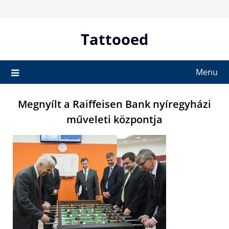
Skip
to
content
Tattooed
Menu
Megnyílt a Raiffeisen Bank nyíregyházi
műveleti központja