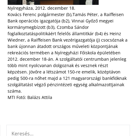
Nyíregyháza, 2012. december 18.
Kovács Ferenc polgármester (b),Tamás Péter, a Raiffeisen
Bank operációs igazgatója (b2), Vinnai Győző megyei
kormánymegbízott (b3), Czomba Sándor
foglalkoztatáspolitikáért felelős államtitkár (b4) és Heinz
Wiedner, a Raiffeisen Bank vezérigazgatója (j) csocsóznak a
bank újonnan átadott országos műveleti központjának
rekreációs termében a Nyíregyházi Főiskola épületében
2012. december 18-án. A szolgáltatói centrumban jelenleg
több mint nyolcvanan dolgoznak és vesznek részt
képzésen. Jövőre a létszámot 150-re emelik, középtávon
pedig 500-ra nőhet majd a 121 magyarországi bankfióknak
szolgáltatást végző pénzintézeti egység alkalmazottjainak
száma.
MTI Fotó: Balázs Attila
KERESÉS: