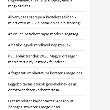
nagyvállalatoknak: eltérő célok, eltérő
megközelítés
Állványozás szerepe a kivitelezésekben –
miért ezen múlik a határidő és a biztonság?
Az online pszichoterápia modern segítség
A házikó ágyak rendkívül népszerűek
PVC ablak trendek 2026 Magyarországon:
merre tart a nyílászárók fejlődése?
A fogászati implantátum korszerű megoldás
Legjobb társasjátékok gyerekeknek és az
öntözőrendszer karbantartása
Fűtésrendszer karbantartás: Abezon Bt.
Zónagáz szakszerű megoldásai