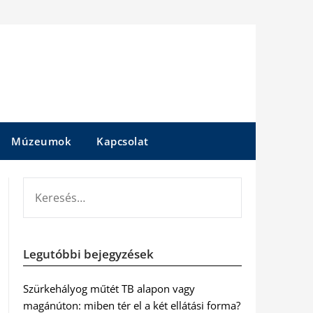
Múzeumok
Kapcsolat
KERESÉS:
Legutóbbi bejegyzések
Szürkehályog műtét TB alapon vagy
magánúton: miben tér el a két ellátási forma?