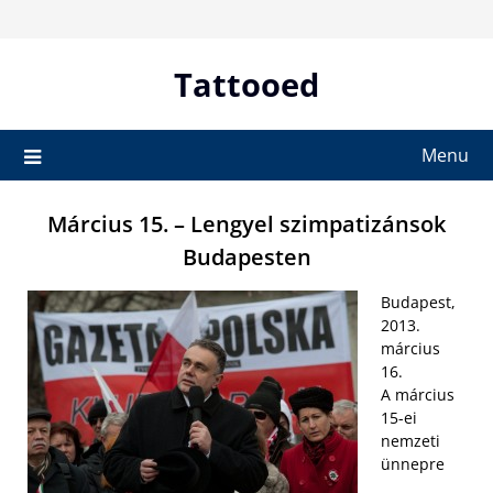
Skip
to
content
Tattooed
Menu
Március 15. – Lengyel szimpatizánsok
Budapesten
Budapest,
2013.
március
16.
A március
15-ei
nemzeti
ünnepre