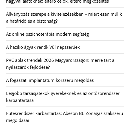
nagyvállalatoknak: eltérő célok, eltérő megközelítés
Állványozás szerepe a kivitelezésekben – miért ezen múlik
a határidő és a biztonság?
Az online pszichoterápia modern segítség
A házikó ágyak rendkívül népszerűek
PVC ablak trendek 2026 Magyarországon: merre tart a
nyílászárók fejlődése?
A fogászati implantátum korszerű megoldás
Legjobb társasjátékok gyerekeknek és az öntözőrendszer
karbantartása
Fűtésrendszer karbantartás: Abezon Bt. Zónagáz szakszerű
megoldásai