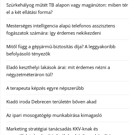
Szürkehályog műtét TB alapon vagy magánúton: miben tér
el a két ellátási forma?
Mesterséges intelligencia alapú telefonos asszisztens
fogászatok számára: így érdemes nekikezdeni
Mitől függ a gépjármű-biztosítás díja? A leggyakoribb
befolyásoló tényezők
Eladó keszthelyi lakások árai: mit érdemes nézni a
négyzetméteráron túl?
A terapeuta képzés egyre népszerűbb
Kiadó iroda Debrecen területén bőven akad
Az ipari mosogatógép munkabírása kimagasló
Marketing stratégiai tanácsadás KKV-knak és