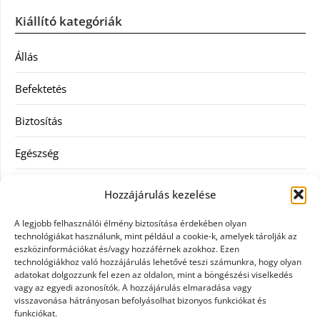
Kiállító kategóriák
Állás
Befektetés
Biztosítás
Egészség
Hitel
Hozzájárulás kezelése
Ingatlan
A legjobb felhasználói élmény biztosítása érdekében olyan
technológiákat használunk, mint például a cookie-k, amelyek tárolják az
Művészetek és szórakozás
eszközinformációkat és/vagy hozzáférnek azokhoz. Ezen
technológiákhoz való hozzájárulás lehetővé teszi számunkra, hogy olyan
adatokat dolgozzunk fel ezen az oldalon, mint a böngészési viselkedés
Múzeumok
vagy az egyedi azonosítók. A hozzájárulás elmaradása vagy
visszavonása hátrányosan befolyásolhat bizonyos funkciókat és
Szolgáltatás
funkciókat.