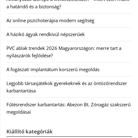
a határidő és a biztonság?
Az online pszichoterápia modern segítség
A házikó ágyak rendkívül népszerűek
PVC ablak trendek 2026 Magyarországon: merre tart a
nyílászárók fejlődése?
A fogászati implantátum korszerű megoldás
Legjobb társasjátékok gyerekeknek és az öntözőrendszer
karbantartása
Fűtésrendszer karbantartás: Abezon Bt. Zónagáz szakszerű
megoldásai
Kiállító kategóriák