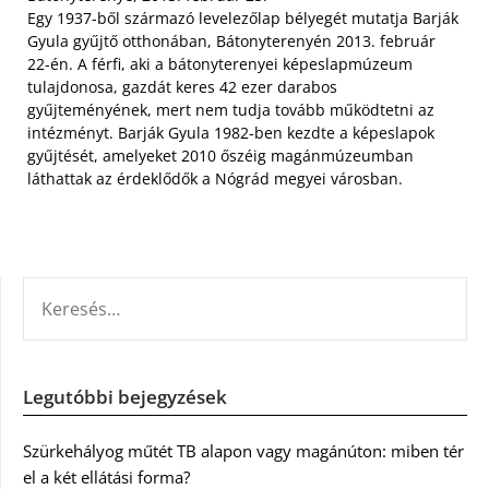
Egy 1937-ből származó levelezőlap bélyegét mutatja Barják
Gyula gyűjtő otthonában, Bátonyterenyén 2013. február
22-én. A férfi, aki a bátonyterenyei képeslapmúzeum
tulajdonosa, gazdát keres 42 ezer darabos
gyűjteményének, mert nem tudja tovább működtetni az
intézményt. Barják Gyula 1982-ben kezdte a képeslapok
gyűjtését, amelyeket 2010 őszéig magánmúzeumban
láthattak az érdeklődők a Nógrád megyei városban.
KERESÉS:
Legutóbbi bejegyzések
Szürkehályog műtét TB alapon vagy magánúton: miben tér
el a két ellátási forma?