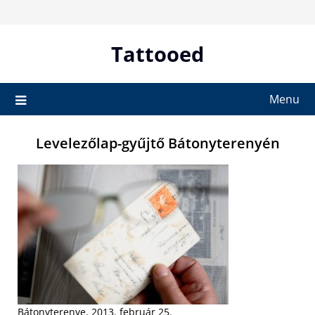
Skip
to
content
Tattooed
Menu
Levelezőlap-gyűjtő Bátonyterenyén
Bátonyterenye, 2013. február 25.