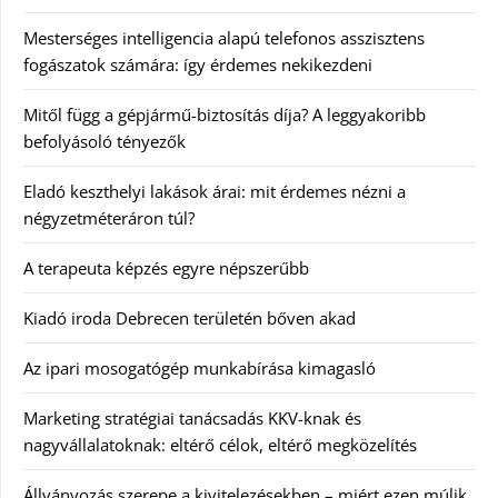
Mesterséges intelligencia alapú telefonos asszisztens
fogászatok számára: így érdemes nekikezdeni
Mitől függ a gépjármű-biztosítás díja? A leggyakoribb
befolyásoló tényezők
Eladó keszthelyi lakások árai: mit érdemes nézni a
négyzetméteráron túl?
A terapeuta képzés egyre népszerűbb
Kiadó iroda Debrecen területén bőven akad
Az ipari mosogatógép munkabírása kimagasló
Marketing stratégiai tanácsadás KKV-knak és
nagyvállalatoknak: eltérő célok, eltérő megközelítés
Állványozás szerepe a kivitelezésekben – miért ezen múlik