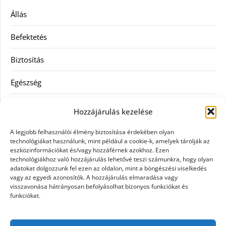
Állás
Befektetés
Biztosítás
Egészség
Hitel
Hozzájárulás kezelése
Ingatlan
A legjobb felhasználói élmény biztosítása érdekében olyan
technológiákat használunk, mint például a cookie-k, amelyek tárolják az
Művészetek és szórakozás
eszközinformációkat és/vagy hozzáférnek azokhoz. Ezen
technológiákhoz való hozzájárulás lehetővé teszi számunkra, hogy olyan
adatokat dolgozzunk fel ezen az oldalon, mint a böngészési viselkedés
Múzeumok
vagy az egyedi azonosítók. A hozzájárulás elmaradása vagy
visszavonása hátrányosan befolyásolhat bizonyos funkciókat és
Szolgáltatás
funkciókat.
Szórakozás