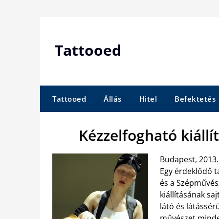
Skip
to
content
Tattooed
Tattooed
Állás
Hitel
Befektetés
Kézzelfogható kiáll
Budapest, 2013. 
Egy érdeklődő t
és a Szépművés
kiállításának sa
látó és látássé
művészet minden