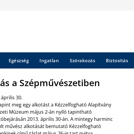
Egészség
Ingatlan
Szórakozás
Biztosítás
ítás a Szépművészetiben
április 30.
apint meg egy alkotást a Kézzelfogható Alapítvány
zeti Múzeum május 2-án nyíló tapintható
jtóbejárásán 2013. április 30-án. A mintegy harminc
rült művész alkotását bemutató Kézzelfogható
kinek című tárlat május 26-ig tart nyitva.