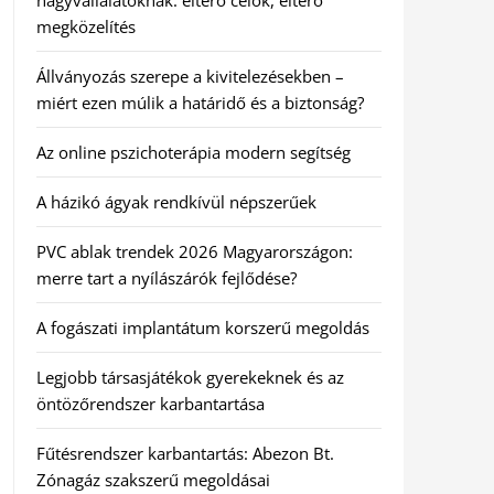
nagyvállalatoknak: eltérő célok, eltérő
megközelítés
Állványozás szerepe a kivitelezésekben –
miért ezen múlik a határidő és a biztonság?
Az online pszichoterápia modern segítség
A házikó ágyak rendkívül népszerűek
PVC ablak trendek 2026 Magyarországon:
merre tart a nyílászárók fejlődése?
A fogászati implantátum korszerű megoldás
Legjobb társasjátékok gyerekeknek és az
öntözőrendszer karbantartása
Fűtésrendszer karbantartás: Abezon Bt.
Zónagáz szakszerű megoldásai