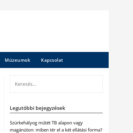
Múzeumok
Kapcsolat
KERESÉS:
Legutóbbi bejegyzések
Szürkehályog műtét TB alapon vagy
magánúton: miben tér el a két ellátási forma?