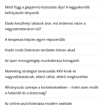
Mitől függ a gépjármű-biztosítás díja? A leggyakoribb
befolyásoló tényezők
Eladó keszthelyi lakások árai: mit érdemes nézni a
négyzetméteráron túl?
A terapeuta képzés egyre népszerűbb
Kiadó iroda Debrecen területén bőven akad
Az ipari mosogatógép munkabírása kimagasló
Marketing stratégiai tanácsadás KKV-knak és
nagyvállalatoknak: eltérő célok, eltérő megközelítés
Állványozás szerepe a kivitelezésekben – miért ezen múlik
a határidő és a biztonság?
Az online pszichoterápia modern segítség