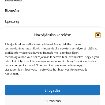
Befektetés
Biztosítás
Egészség
Hitel
Hozzájárulás kezelése
Ingatlan
A legjobb felhasználói élmény biztosítása érdekében olyan
technológiákat használunk, mint például a cookie-k, amelyek tárolják az
Művészetek és szórakozás
eszközinformációkat és/vagy hozzáférnek azokhoz. Ezen
technológiákhoz való hozzájárulás lehetővé teszi számunkra, hogy olyan
adatokat dolgozzunk fel ezen az oldalon, mint a böngészési viselkedés
Múzeumok
vagy az egyedi azonosítók. A hozzájárulás elmaradása vagy
visszavonása hátrányosan befolyásolhat bizonyos funkciókat és
Szolgáltatás
funkciókat.
Szórakozás
Elfogadás
Webáruház
Elutasítás