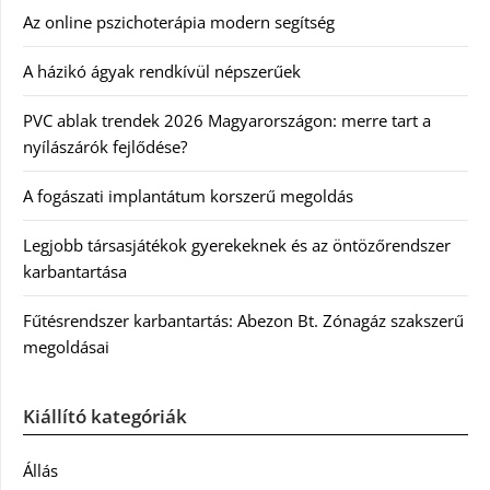
Az online pszichoterápia modern segítség
A házikó ágyak rendkívül népszerűek
PVC ablak trendek 2026 Magyarországon: merre tart a
nyílászárók fejlődése?
A fogászati implantátum korszerű megoldás
Legjobb társasjátékok gyerekeknek és az öntözőrendszer
karbantartása
Fűtésrendszer karbantartás: Abezon Bt. Zónagáz szakszerű
megoldásai
Kiállító kategóriák
Állás