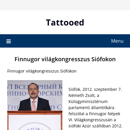
Skip
to
content
Tattooed
Menu
Finnugor világkongresszus Siófokon
Finnugor világkongresszus Siófokon
Siófok, 2012. szeptember 7.
Németh Zsolt, a
Külügyminisztérium
parlamenti államtitkára
felszólal a Finnugor Népek
VI. Világkongresszusán a
siófoki Azúr szállóban 2012.