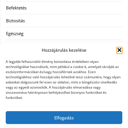
Befektetés
Biztosítás
Egészség
Hitel
Hozzájárulás kezelése
Ingatlan
A legjobb felhasználói élmény biztosítása érdekében olyan
technológiákat használunk, mint például a cookie-k, amelyek tárolják az
Művészetek és szórakozás
eszközinformációkat és/vagy hozzáférnek azokhoz. Ezen
technológiákhoz való hozzájárulás lehetővé teszi számunkra, hogy olyan
adatokat dolgozzunk fel ezen az oldalon, mint a böngészési viselkedés
Múzeumok
vagy az egyedi azonosítók. A hozzájárulás elmaradása vagy
visszavonása hátrányosan befolyásolhat bizonyos funkciókat és
Szolgáltatás
funkciókat.
Szórakozás
Elfogadás
Webáruház