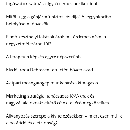
fogászatok számára: így érdemes nekikezdeni
Mitől függ a gépjármű-biztosítás díja? A leggyakoribb
befolyásoló tényezők
Eladó keszthelyi lakások árai: mit érdemes nézni a
négyzetméteráron túl?
A terapeuta képzés egyre népszerűbb
Kiadó iroda Debrecen területén bőven akad
Az ipari mosogatógép munkabírása kimagasló
Marketing stratégiai tanácsadás KKV-knak és
nagyvállalatoknak: eltérő célok, eltérő megközelítés
Állványozás szerepe a kivitelezésekben – miért ezen múlik
a határidő és a biztonság?