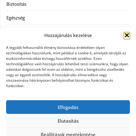
Biztosítás
Egészség
Hitel
Hozzájárulás kezelése
Ingatlan
A legjobb felhasználói élmény biztosítása érdekében olyan
technológiákat használunk, mint például a cookie-k, amelyek tárolják az
Művészetek és szórakozás
eszközinformációkat és/vagy hozzáférnek azokhoz. Ezen
technológiákhoz való hozzájárulás lehetővé teszi számunkra, hogy olyan
adatokat dolgozzunk fel ezen az oldalon, mint a böngészési viselkedés
Múzeumok
vagy az egyedi azonosítók. A hozzájárulás elmaradása vagy
visszavonása hátrányosan befolyásolhat bizonyos funkciókat és
Szolgáltatás
funkciókat.
Szórakozás
Elfogadás
Webáruház
Elutasítás
Beállítások megtekintése