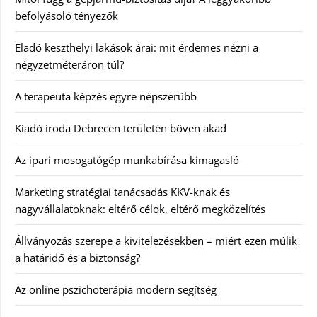
befolyásoló tényezők
Eladó keszthelyi lakások árai: mit érdemes nézni a
négyzetméteráron túl?
A terapeuta képzés egyre népszerűbb
Kiadó iroda Debrecen területén bőven akad
Az ipari mosogatógép munkabírása kimagasló
Marketing stratégiai tanácsadás KKV-knak és
nagyvállalatoknak: eltérő célok, eltérő megközelítés
Állványozás szerepe a kivitelezésekben – miért ezen múlik
a határidő és a biztonság?
Az online pszichoterápia modern segítség