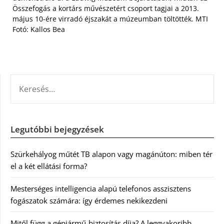
Összefogás a kortárs művészetért csoport tagjai a 2013.
május 10-ére virradó éjszakát a múzeumban töltötték. MTI
Fotó: Kallos Bea
KERESÉS:
Legutóbbi bejegyzések
Szürkehályog műtét TB alapon vagy magánúton: miben tér
el a két ellátási forma?
Mesterséges intelligencia alapú telefonos asszisztens
fogászatok számára: így érdemes nekikezdeni
Mitől függ a gépjármű-biztosítás díja? A leggyakoribb