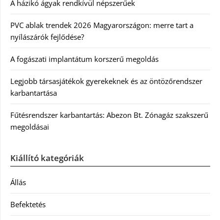
A házikó ágyak rendkívül népszerűek
PVC ablak trendek 2026 Magyarországon: merre tart a
nyílászárók fejlődése?
A fogászati implantátum korszerű megoldás
Legjobb társasjátékok gyerekeknek és az öntözőrendszer
karbantartása
Fűtésrendszer karbantartás: Abezon Bt. Zónagáz szakszerű
megoldásai
Kiállító kategóriák
Állás
Befektetés