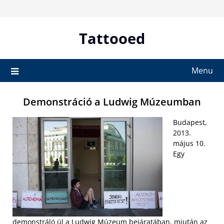
Skip
to
content
Tattooed
Menu
Demonstráció a Ludwig Múzeumban
Budapest,
2013.
május 10.
Egy
demonstráló ül a Ludwig Múzeum bejáratában, miután az