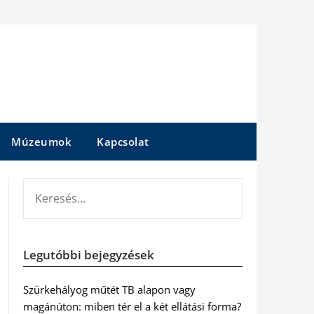
Múzeumok
Kapcsolat
KERESÉS:
Legutóbbi bejegyzések
Szürkehályog műtét TB alapon vagy
magánúton: miben tér el a két ellátási forma?