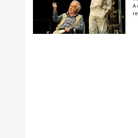
A 
re