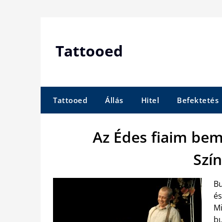
Skip
to
content
Tattooed
Tattooed
Állás
Hitel
Befektetés
Az Édes fiaim bemu
Szí
Bu
és
Mi
bu