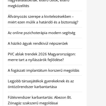
nagyvállalatoknak: eltérő célok, eltérő
megközelítés
Állványozás szerepe a kivitelezésekben –
miért ezen múlik a határidő és a biztonság?
Az online pszichoterápia modern segítség
A házikó ágyak rendkívül népszerűek
PVC ablak trendek 2026 Magyarországon:
merre tart a nyílászárók fejlődése?
A fogászati implantátum korszerű megoldás
Legjobb társasjátékok gyerekeknek és az
öntözőrendszer karbantartása
Fűtésrendszer karbantartás: Abezon Bt.
Zónagáz szakszerű megoldásai