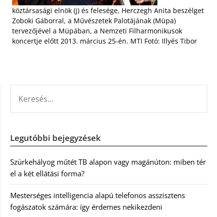
köztársasági elnök (j) és felesége, Herczegh Anita beszélget
Zoboki Gáborral, a Művészetek Palotájának (Müpa)
tervezőjével a Müpában, a Nemzeti Filharmonikusok
koncertje előtt 2013. március 25-én. MTI Fotó: Illyés Tibor
KERESÉS:
Legutóbbi bejegyzések
Szürkehályog műtét TB alapon vagy magánúton: miben tér
el a két ellátási forma?
Mesterséges intelligencia alapú telefonos asszisztens
fogászatok számára: így érdemes nekikezdeni