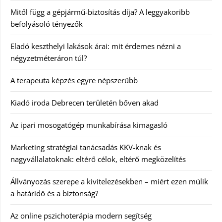
Mitől függ a gépjármű-biztosítás díja? A leggyakoribb
befolyásoló tényezők
Eladó keszthelyi lakások árai: mit érdemes nézni a
négyzetméteráron túl?
A terapeuta képzés egyre népszerűbb
Kiadó iroda Debrecen területén bőven akad
Az ipari mosogatógép munkabírása kimagasló
Marketing stratégiai tanácsadás KKV-knak és
nagyvállalatoknak: eltérő célok, eltérő megközelítés
Állványozás szerepe a kivitelezésekben – miért ezen múlik
a határidő és a biztonság?
Az online pszichoterápia modern segítség