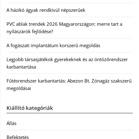
A házikó ágyak rendkívül népszerűek
PVC ablak trendek 2026 Magyarországon: merre tart a
nyílászárók fejlődése?
A fogászati implantátum korszerű megoldás
Legjobb társasjátékok gyerekeknek és az öntözőrendszer
karbantartása
Fűtésrendszer karbantartás: Abezon Bt. Zónagáz szakszerű
megoldásai
Kiállító kategóriák
Állás
Befektetés