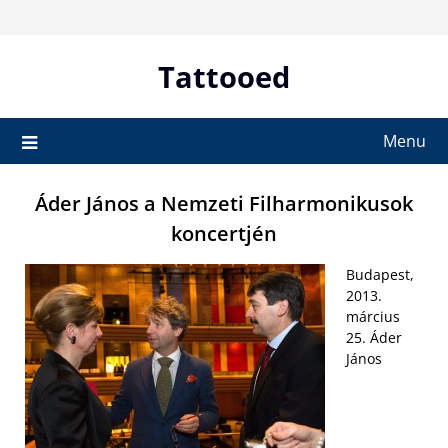
Skip
to
content
Tattooed
Menu
Áder János a Nemzeti Filharmonikusok
koncertjén
Budapest,
2013.
március
25. Áder
János