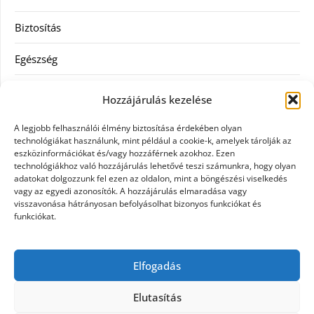
Biztosítás
Egészség
Hitel
Hozzájárulás kezelése
Ingatlan
A legjobb felhasználói élmény biztosítása érdekében olyan
technológiákat használunk, mint például a cookie-k, amelyek tárolják az
Művészetek és szórakozás
eszközinformációkat és/vagy hozzáférnek azokhoz. Ezen
technológiákhoz való hozzájárulás lehetővé teszi számunkra, hogy olyan
adatokat dolgozzunk fel ezen az oldalon, mint a böngészési viselkedés
Múzeumok
vagy az egyedi azonosítók. A hozzájárulás elmaradása vagy
visszavonása hátrányosan befolyásolhat bizonyos funkciókat és
Szolgáltatás
funkciókat.
Szórakozás
Elfogadás
Webáruház
Elutasítás