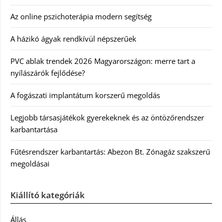
Az online pszichoterápia modern segítség
A házikó ágyak rendkívül népszerűek
PVC ablak trendek 2026 Magyarországon: merre tart a
nyílászárók fejlődése?
A fogászati implantátum korszerű megoldás
Legjobb társasjátékok gyerekeknek és az öntözőrendszer
karbantartása
Fűtésrendszer karbantartás: Abezon Bt. Zónagáz szakszerű
megoldásai
Kiállító kategóriák
Állás