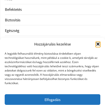
Befektetés
Biztosítás
Egészség
Hitel
Hozzájárulás kezelése
Ingatlan
A legjobb felhasználói élmény biztosítása érdekében olyan
technológiákat használunk, mint például a cookie-k, amelyek tárolják az
Művészetek és szórakozás
eszközinformációkat és/vagy hozzáférnek azokhoz. Ezen
technológiákhoz való hozzájárulás lehetővé teszi számunkra, hogy olyan
adatokat dolgozzunk fel ezen az oldalon, mint a böngészési viselkedés
Múzeumok
vagy az egyedi azonosítók. A hozzájárulás elmaradása vagy
visszavonása hátrányosan befolyásolhat bizonyos funkciókat és
Szolgáltatás
funkciókat.
Szórakozás
Elfogadás
Webáruház