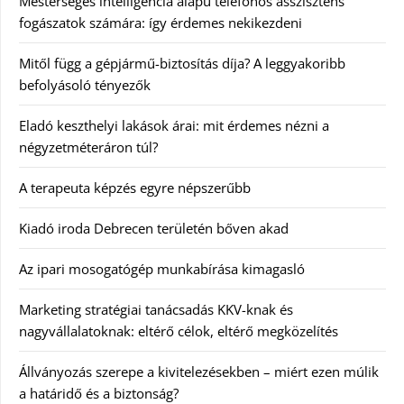
Mesterséges intelligencia alapú telefonos asszisztens
fogászatok számára: így érdemes nekikezdeni
Mitől függ a gépjármű-biztosítás díja? A leggyakoribb
befolyásoló tényezők
Eladó keszthelyi lakások árai: mit érdemes nézni a
négyzetméteráron túl?
A terapeuta képzés egyre népszerűbb
Kiadó iroda Debrecen területén bőven akad
Az ipari mosogatógép munkabírása kimagasló
Marketing stratégiai tanácsadás KKV-knak és
nagyvállalatoknak: eltérő célok, eltérő megközelítés
Állványozás szerepe a kivitelezésekben – miért ezen múlik
a határidő és a biztonság?