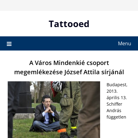
Skip
to
content
Tattooed
Menu
A Város Mindenkié csoport
megemlékezése József Attila sírjánál
Budapest,
2013.
április 13.
Schiffer
András
független