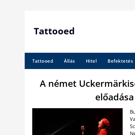
Skip
to
content
Tattooed
Tattooed
Állás
Hitel
Befektetés
A német Uckermärkis
előadása
Bu
Va
Sc
Ne