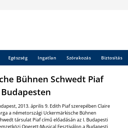
Egészség
Ingatlan
Szórakozás
Biztosítás
che Bühnen Schwedt Piaf
 Budapesten
dapest, 2013. április 9. Edith Piaf szerepében Claire
rga a németországi Uckermärkische Bühnen
hwedt társulat Piaf című előadásán az I. Budapesti
mzetközi Operett-Musical Fesztiválon a Budapesti