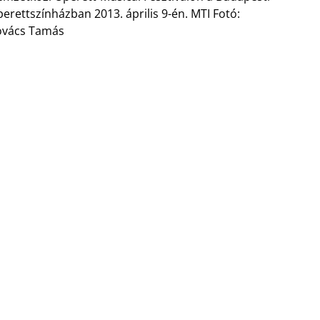
erettszínházban 2013. április 9-én. MTI Fotó:
ovács Tamás