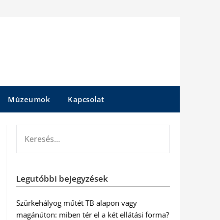
Múzeumok
Kapcsolat
KERESÉS:
Legutóbbi bejegyzések
Szürkehályog műtét TB alapon vagy
magánúton: miben tér el a két ellátási forma?