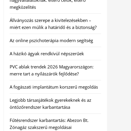
nagyvállalatoknak: eltérő célok, eltérő
megközelítés
Állványozás szerepe a kivitelezésekben –
miért ezen múlik a határidő és a biztonság?
Az online pszichoterápia modern segítség
A házikó ágyak rendkívül népszerűek
PVC ablak trendek 2026 Magyarországon:
merre tart a nyílászárók fejlődése?
A fogászati implantátum korszerű megoldás
Legjobb társasjátékok gyerekeknek és az
öntözőrendszer karbantartása
Fűtésrendszer karbantartás: Abezon Bt.
Zónagáz szakszerű megoldásai