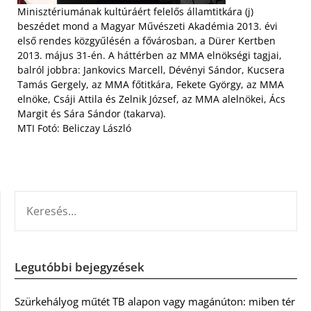
Minisztériumának kultúráért felelős államtitkára (j)
beszédet mond a Magyar Művészeti Akadémia 2013. évi
első rendes közgyűlésén a fővárosban, a Dürer Kertben
2013. május 31-én. A háttérben az MMA elnökségi tagjai,
balról jobbra: Jankovics Marcell, Dévényi Sándor, Kucsera
Tamás Gergely, az MMA főtitkára, Fekete György, az MMA
elnöke, Csáji Attila és Zelnik József, az MMA alelnökei, Ács
Margit és Sára Sándor (takarva).
MTI Fotó: Beliczay László
KERESÉS:
Legutóbbi bejegyzések
Szürkehályog műtét TB alapon vagy magánúton: miben tér