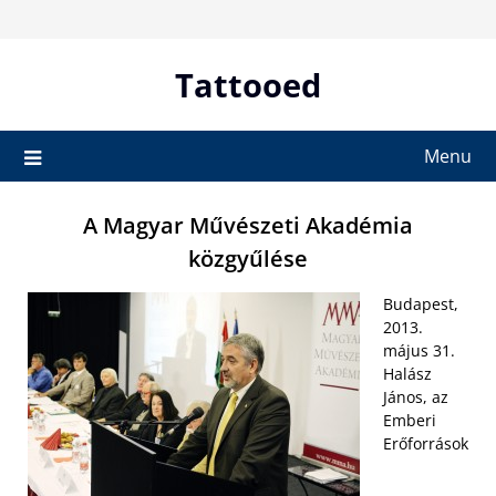
Skip
to
content
Tattooed
Menu
A Magyar Művészeti Akadémia
közgyűlése
Budapest,
2013.
május 31.
Halász
János, az
Emberi
Erőforrások