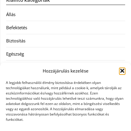
Állás
Befektetés
Biztosítás
Egészség
Hitel
Hozzájárulás kezelése
Ingatlan
A legjobb felhasználói élmény biztosítása érdekében olyan
technológiákat használunk, mint például a cookie-k, amelyek tárolják az
Művészetek és szórakozás
eszközinformációkat és/vagy hozzáférnek azokhoz. Ezen
technológiákhoz való hozzájárulás lehetővé teszi számunkra, hogy olyan
adatokat dolgozzunk fel ezen az oldalon, mint a böngészési viselkedés
Múzeumok
vagy az egyedi azonosítók. A hozzájárulás elmaradása vagy
visszavonása hátrányosan befolyásolhat bizonyos funkciókat és
Szolgáltatás
funkciókat.