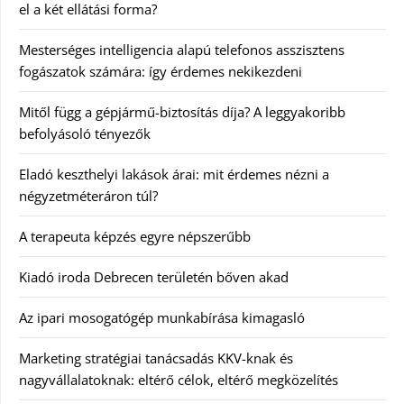
el a két ellátási forma?
Mesterséges intelligencia alapú telefonos asszisztens
fogászatok számára: így érdemes nekikezdeni
Mitől függ a gépjármű-biztosítás díja? A leggyakoribb
befolyásoló tényezők
Eladó keszthelyi lakások árai: mit érdemes nézni a
négyzetméteráron túl?
A terapeuta képzés egyre népszerűbb
Kiadó iroda Debrecen területén bőven akad
Az ipari mosogatógép munkabírása kimagasló
Marketing stratégiai tanácsadás KKV-knak és
nagyvállalatoknak: eltérő célok, eltérő megközelítés