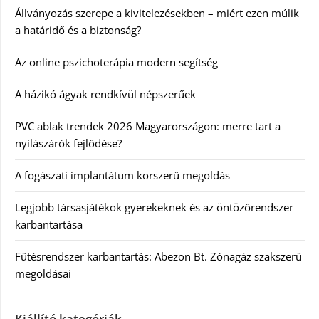
Állványozás szerepe a kivitelezésekben – miért ezen múlik
a határidő és a biztonság?
Az online pszichoterápia modern segítség
A házikó ágyak rendkívül népszerűek
PVC ablak trendek 2026 Magyarországon: merre tart a
nyílászárók fejlődése?
A fogászati implantátum korszerű megoldás
Legjobb társasjátékok gyerekeknek és az öntözőrendszer
karbantartása
Fűtésrendszer karbantartás: Abezon Bt. Zónagáz szakszerű
megoldásai
Kiállító kategóriák