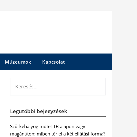
Múzeumok
Kapcsolat
KERESÉS:
Legutóbbi bejegyzések
Szürkehályog műtét TB alapon vagy
magánúton: miben tér el a két ellátási forma?