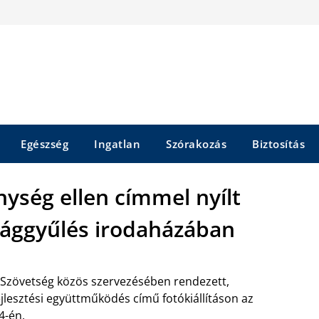
Egészség
Ingatlan
Szórakozás
Biztosítás
ység ellen címmel nyílt
szággyűlés irodaházában
Szövetség közös szervezésében rendezett,
lesztési együttműködés című fotókiállításon az
4-én.