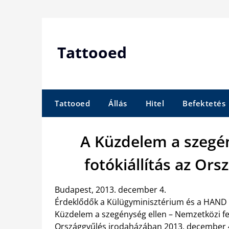
Skip
to
content
Tattooed
Tattooed
Állás
Hitel
Befektetés
A Küzdelem a szegén
fotókiállítás az Or
Budapest, 2013. december 4.
Érdeklődők a Külügyminisztérium és a HAND 
Küzdelem a szegénység ellen – Nemzetközi fej
Országgyűlés irodaházában 2013. december 