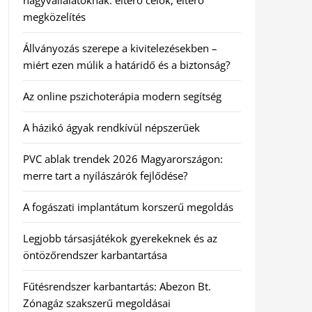
nagyvállalatoknak: eltérő célok, eltérő
megközelítés
Állványozás szerepe a kivitelezésekben –
miért ezen múlik a határidő és a biztonság?
Az online pszichoterápia modern segítség
A házikó ágyak rendkívül népszerűek
PVC ablak trendek 2026 Magyarországon:
merre tart a nyílászárók fejlődése?
A fogászati implantátum korszerű megoldás
Legjobb társasjátékok gyerekeknek és az
öntözőrendszer karbantartása
Fűtésrendszer karbantartás: Abezon Bt.
Zónagáz szakszerű megoldásai