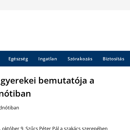
Egészség
Ingatlan
Szórakozás
Biztosítás
 gyerekei bemutatója a
nótiban
adnótiban
 október 9. Szűcs Péter Pál a szakács szerepében