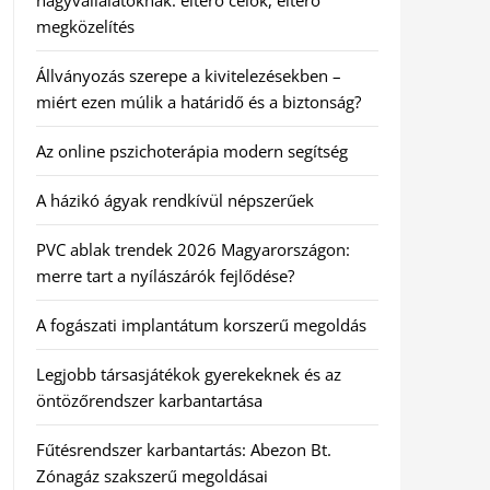
nagyvállalatoknak: eltérő célok, eltérő
megközelítés
Állványozás szerepe a kivitelezésekben –
miért ezen múlik a határidő és a biztonság?
Az online pszichoterápia modern segítség
A házikó ágyak rendkívül népszerűek
PVC ablak trendek 2026 Magyarországon:
merre tart a nyílászárók fejlődése?
A fogászati implantátum korszerű megoldás
Legjobb társasjátékok gyerekeknek és az
öntözőrendszer karbantartása
Fűtésrendszer karbantartás: Abezon Bt.
Zónagáz szakszerű megoldásai