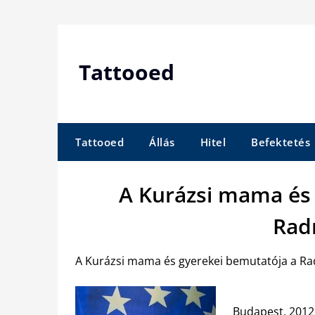
Skip
to
content
Tattooed
Tattooed
Állás
Hitel
Befektetés
A Kurázsi mama és
Rad
A Kurázsi mama és gyerekei bemutatója a R
Budapest, 2012.