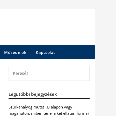
Múzeumok
Kapcsolat
KERESÉS:
Legutóbbi bejegyzések
Szürkehályog műtét TB alapon vagy
magánúton: miben tér el a két ellátási forma?