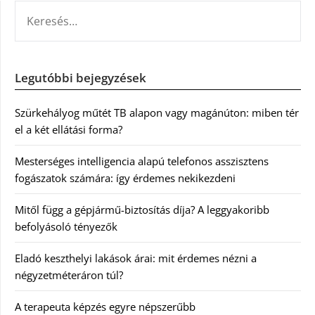
KERESÉS:
Legutóbbi bejegyzések
Szürkehályog műtét TB alapon vagy magánúton: miben tér
el a két ellátási forma?
Mesterséges intelligencia alapú telefonos asszisztens
fogászatok számára: így érdemes nekikezdeni
Mitől függ a gépjármű-biztosítás díja? A leggyakoribb
befolyásoló tényezők
Eladó keszthelyi lakások árai: mit érdemes nézni a
négyzetméteráron túl?
A terapeuta képzés egyre népszerűbb