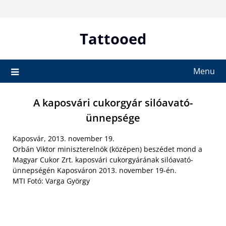
Skip
to
content
Tattooed
Menu
A kaposvári cukorgyár silóavató-
ünnepsége
Kaposvár, 2013. november 19.
Orbán Viktor miniszterelnök (középen) beszédet mond a
Magyar Cukor Zrt. kaposvári cukorgyárának silóavató-
ünnepségén Kaposváron 2013. november 19-én.
MTI Fotó: Varga György