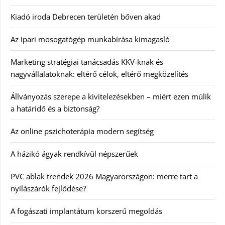
Kiadó iroda Debrecen területén bőven akad
Az ipari mosogatógép munkabírása kimagasló
Marketing stratégiai tanácsadás KKV-knak és
nagyvállalatoknak: eltérő célok, eltérő megközelítés
Állványozás szerepe a kivitelezésekben – miért ezen múlik
a határidő és a biztonság?
Az online pszichoterápia modern segítség
A házikó ágyak rendkívül népszerűek
PVC ablak trendek 2026 Magyarországon: merre tart a
nyílászárók fejlődése?
A fogászati implantátum korszerű megoldás