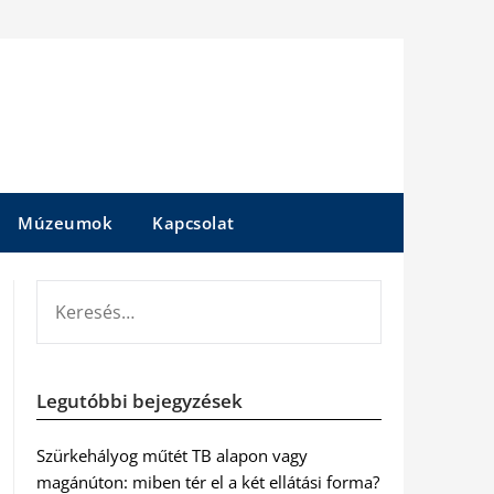
Múzeumok
Kapcsolat
KERESÉS:
Legutóbbi bejegyzések
Szürkehályog műtét TB alapon vagy
magánúton: miben tér el a két ellátási forma?