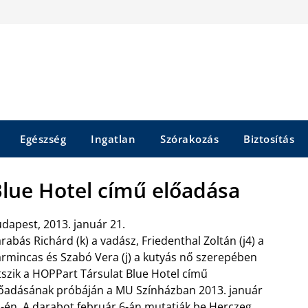
Egészség
Ingatlan
Szórakozás
Biztosítás
Blue Hotel című előadása
dapest, 2013. január 21.
rabás Richárd (k) a vadász, Friedenthal Zoltán (j4) a
rmincas és Szabó Vera (j) a kutyás nő szerepében
tszik a HOPPart Társulat Blue Hotel című
őadásának próbáján a MU Színházban 2013. január
-én. A darabot február 6-án mutatják be Herczeg