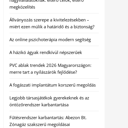
nagyvállalatoknak: eltérő célok, eltérő
megközelítés
Állványozás szerepe a kivitelezésekben –
miért ezen múlik a határidő és a biztonság?
Az online pszichoterápia modern segítség
A házikó ágyak rendkívül népszerűek
PVC ablak trendek 2026 Magyarországon:
merre tart a nyílászárók fejlődése?
A fogászati implantátum korszerű megoldás
Legjobb társasjátékok gyerekeknek és az
öntözőrendszer karbantartása
Fűtésrendszer karbantartás: Abezon Bt.
Zónagáz szakszerű megoldásai