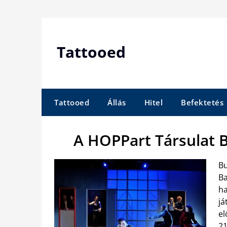
Skip
to
content
Tattooed
Tattooed
Állás
Hitel
Befektetés
A HOPPart Társulat 
Bu
Ba
ha
já
el
21