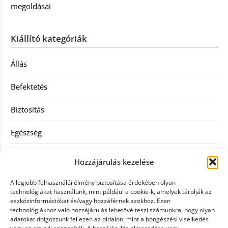
megoldásai
Kiállító kategóriák
Állás
Befektetés
Biztosítás
Egészség
Hitel
Hozzájárulás kezelése
Ingatlan
A legjobb felhasználói élmény biztosítása érdekében olyan
technológiákat használunk, mint például a cookie-k, amelyek tárolják az
Művészetek és szórakozás
eszközinformációkat és/vagy hozzáférnek azokhoz. Ezen
technológiákhoz való hozzájárulás lehetővé teszi számunkra, hogy olyan
adatokat dolgozzunk fel ezen az oldalon, mint a böngészési viselkedés
Múzeumok