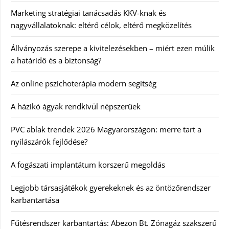
Marketing stratégiai tanácsadás KKV-knak és
nagyvállalatoknak: eltérő célok, eltérő megközelítés
Állványozás szerepe a kivitelezésekben – miért ezen múlik
a határidő és a biztonság?
Az online pszichoterápia modern segítség
A házikó ágyak rendkívül népszerűek
PVC ablak trendek 2026 Magyarországon: merre tart a
nyílászárók fejlődése?
A fogászati implantátum korszerű megoldás
Legjobb társasjátékok gyerekeknek és az öntözőrendszer
karbantartása
Fűtésrendszer karbantartás: Abezon Bt. Zónagáz szakszerű