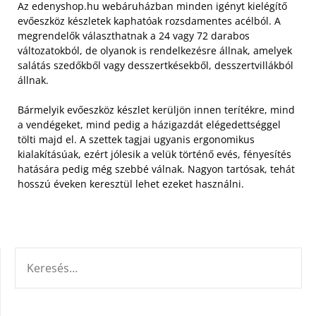
Az edenyshop.hu webáruházban minden igényt kielégítő
evőeszköz készletek kaphatóak rozsdamentes acélból. A
megrendelők választhatnak a 24 vagy 72 darabos
változatokból, de olyanok is rendelkezésre állnak, amelyek
salátás szedőkből vagy desszertkésekből, desszertvillákból
állnak.
Bármelyik evőeszköz készlet kerüljön innen terítékre, mind
a vendégeket, mind pedig a házigazdát elégedettséggel
tölti majd el. A szettek tagjai ugyanis ergonomikus
kialakításúak, ezért jólesik a velük történő evés, fényesítés
hatására pedig még szebbé válnak. Nagyon tartósak, tehát
hosszú éveken keresztül lehet ezeket használni.
KERESÉS: