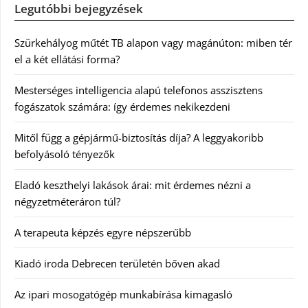
Legutóbbi bejegyzések
Szürkehályog műtét TB alapon vagy magánúton: miben tér
el a két ellátási forma?
Mesterséges intelligencia alapú telefonos asszisztens
fogászatok számára: így érdemes nekikezdeni
Mitől függ a gépjármű-biztosítás díja? A leggyakoribb
befolyásoló tényezők
Eladó keszthelyi lakások árai: mit érdemes nézni a
négyzetméteráron túl?
A terapeuta képzés egyre népszerűbb
Kiadó iroda Debrecen területén bőven akad
Az ipari mosogatógép munkabírása kimagasló