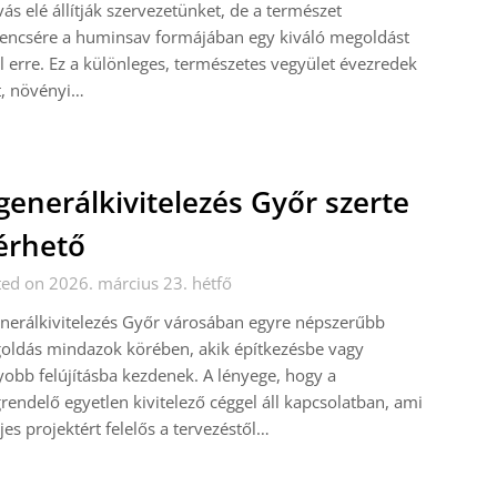
vás elé állítják szervezetünket, de a természet
encsére a huminsav formájában egy kiváló megoldást
l erre. Ez a különleges, természetes vegyület évezredek
t, növényi…
generálkivitelezés Győr szerte
érhető
ed on 2026. március 23. hétfő
nerálkivitelezés Győr városában egyre népszerűbb
oldás mindazok körében, akik építkezésbe vagy
obb felújításba kezdenek. A lényege, hogy a
endelő egyetlen kivitelező céggel áll kapcsolatban, ami
ljes projektért felelős a tervezéstől…