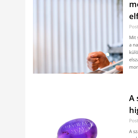
mo
el
Post
Mit 
a na
külö
elsz
mon
A 
hi
Post
A sz