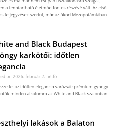
öze és ma már nem csupán tisztálkodásra szolgál,
en a fenntartható életmód fontos részévé vált. Az első
os feljegyzések szerint, már az ókori Mezopotámiában…
ite and Black Budapest
öngy karkötői: időtlen
egancia
ed on 2026. február 2. hétfő
zze fel az időtlen elegancia varázsát: prémium gyöngy
ötők minden alkalomra az White and Black szalonban.
szthelyi lakások a Balaton