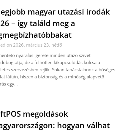
legjobb magyar utazási irodák
26 – így találd meg a
gmegbízhatóbbakat
ed on 2026. március 23. hétfő
hentető nyaralás ígérete minden utazó szívét
obogtatja, de a felhőtlen kikapcsolódás kulcsa a
letes szervezésben rejlik. Sokan tanácstalanok a bőséges
lat láttán, hiszen a biztonság és a minőség alapvető
árás egy…
ftPOS megoldások
gyarországon: hogyan válhat