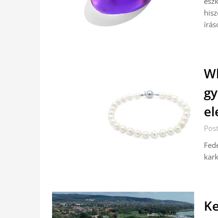
eszk
hisz
írás
Wh
gy
el
Post
Fede
kark
Ke