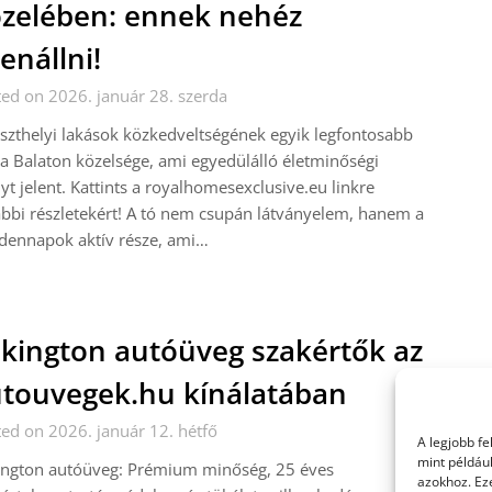
zelében: ennek nehéz
lenállni!
ed on 2026. január 28. szerda
szthelyi lakások közkedveltségének egyik legfontosabb
a Balaton közelsége, ami egyedülálló életminőségi
yt jelent. Kattints a royalhomesexclusive.eu linkre
bbi részletekért! A tó nem csupán látványelem, hanem a
dennapok aktív része, ami…
lkington autóüveg szakértők az
touvegek.hu kínálatában
ed on 2026. január 12. hétfő
A legjobb f
mint példáu
kington autóüveg: Prémium minőség, 25 éves
azokhoz. Ez