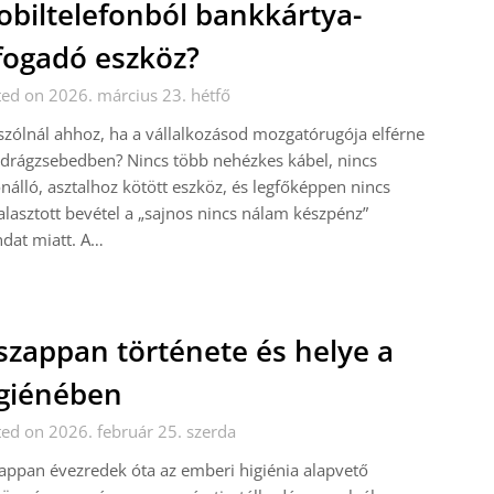
biltelefonból bankkártya-
fogadó eszköz?
ed on 2026. március 23. hétfő
szólnál ahhoz, ha a vállalkozásod mozgatórugója elférne
drágzsebedben? Nincs több nehézkes kábel, nincs
nálló, asztalhoz kötött eszköz, és legfőképpen nincs
alasztott bevétel a „sajnos nincs nálam készpénz”
dat miatt. A…
szappan története és helye a
giénében
ed on 2026. február 25. szerda
appan évezredek óta az emberi higiénia alapvető