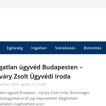
Egészség
Ingatlan
Szórakozás
Biztosítás
gatlan ügyvéd Budapesten –
váry Zsolt Ügyvédi Iroda
ed on 2026. április 14. kedd
tlan ügyvéd Budapest – Újváry Zsolt Iroda. Biztonságos
tlanügyletek profi jogi képviselettel. Megbízható
értelem megfizethető áron!