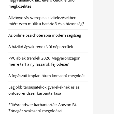
nagyvállalatoknak: eltérő célok, eltérő
megközelítés
Állványozás szerepe a kivitelezésekben –
miért ezen múlik a határidő és a biztonság?
Az online pszichoterápia modern segítség
A házikó ágyak rendkívül népszerűek
PVC ablak trendek 2026 Magyarországon:
merre tart a nyílászárók fejlődése?
A fogászati implantátum korszerű megoldás
Legjobb társasjátékok gyerekeknek és az
öntözőrendszer karbantartása
Fűtésrendszer karbantartás: Abezon Bt.
Zónagáz szakszerű megoldásai