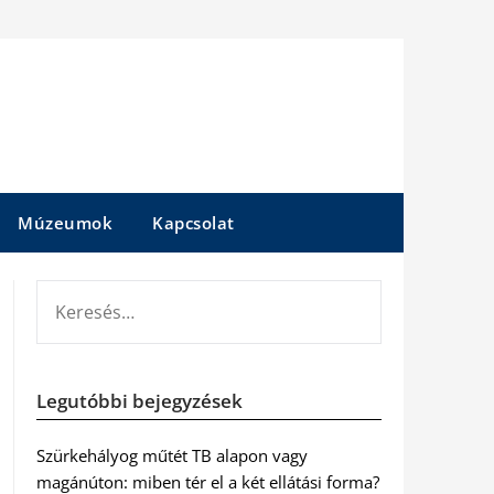
Múzeumok
Kapcsolat
KERESÉS:
Legutóbbi bejegyzések
Szürkehályog műtét TB alapon vagy
magánúton: miben tér el a két ellátási forma?