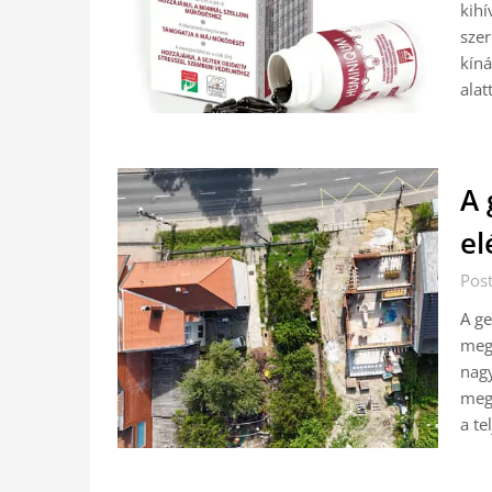
kihí
szer
kíná
alat
A 
el
Post
A ge
meg
nagy
megr
a te