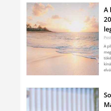
A 
20
le
Post
A pi
megd
töké
kíná
elv
So
Ma