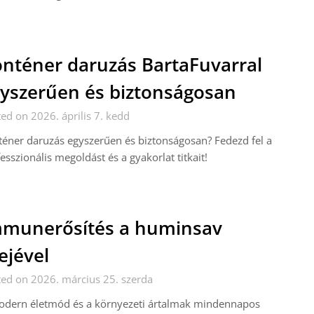
nténer daruzás BartaFuvarral
yszerűen és biztonságosan
ed on 2026. április 7. kedd
éner daruzás egyszerűen és biztonságosan? Fedezd fel a
esszionális megoldást és a gyakorlat titkait!
munerősítés a huminsav
ejével
ed on 2026. március 25. szerda
odern életmód és a környezeti ártalmak mindennapos