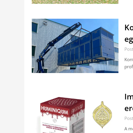
Ko
eg
Post
Kont
prof
Im
er
Post
A m