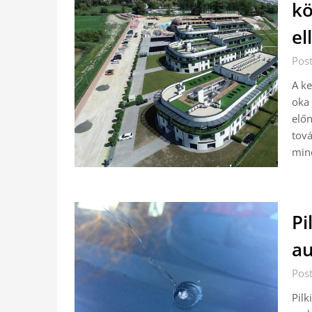
kö
el
Post
A ke
oka 
előn
tová
min
Pi
au
Post
Pil