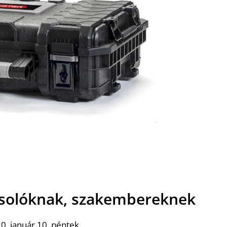
solóknak, szakembereknek
0. január 10. péntek