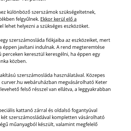
ihez különböző szerszámok szükségeltetnek,
tékben felgyűlnek.
Ekkor kerül elő a
el lehet helyezni a szükséges eszközöket.
egy szerszámosláda fiókjaiba az eszközeiket, mert
ha éppen javítani indulnak. A rend megteremtése
ú perceken keresztül keresgélni, ha éppen egy
unka közben.
alakítású szerszámosláda használatával. Közepes
 a curver.hu webáruházban megvásárolható Keter
evehető felső résszel van ellátva, a leggyakrabban
eciális kattanó zárral és oldalsó fogantyúval
y két szerszámosládával kompletten vásárolható
égű műanyagból készült, valamint megfelelő