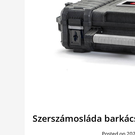
Szerszámosláda barkác
Posted on 202