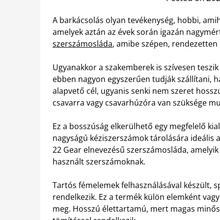
A barkácsolás olyan tevékenység, hobbi, am
amelyek aztán az évek során igazán nagymér
szerszámosláda
, amibe szépen, rendezetten 
Ugyanakkor a szakemberek is szívesen teszik 
ebben nagyon egyszerűen tudják szállítani, 
alapvető cél, ugyanis senki nem szeret hossz
csavarra vagy csavarhúzóra van szüksége m
Ez a bosszúság elkerülhető egy megfelelő ki
nagyságú kéziszerszámok tárolására ideális
22 Gear elnevezésű szerszámosláda, amelyik l
használt szerszámoknak.
Tartós fémelemek felhasználásával készült, sp
rendelkezik. Ez a termék külön elemként vag
meg. Hosszú élettartamú, mert magas minős