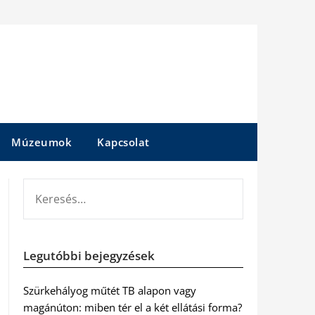
Múzeumok
Kapcsolat
KERESÉS:
Legutóbbi bejegyzések
Szürkehályog műtét TB alapon vagy
magánúton: miben tér el a két ellátási forma?