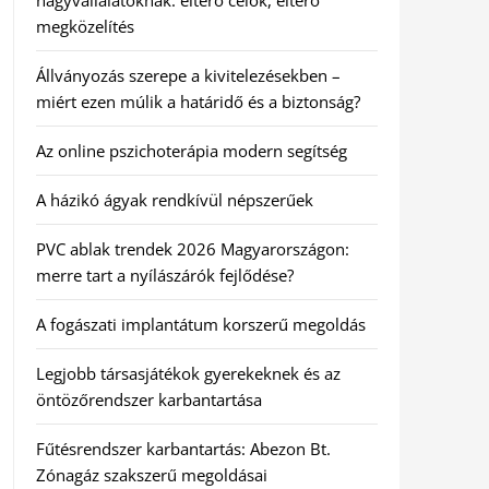
nagyvállalatoknak: eltérő célok, eltérő
megközelítés
Állványozás szerepe a kivitelezésekben –
miért ezen múlik a határidő és a biztonság?
Az online pszichoterápia modern segítség
A házikó ágyak rendkívül népszerűek
PVC ablak trendek 2026 Magyarországon:
merre tart a nyílászárók fejlődése?
A fogászati implantátum korszerű megoldás
Legjobb társasjátékok gyerekeknek és az
öntözőrendszer karbantartása
Fűtésrendszer karbantartás: Abezon Bt.
Zónagáz szakszerű megoldásai