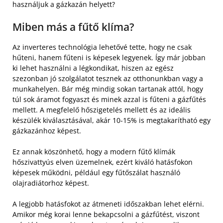
használjuk a gázkazán helyett?
Miben más a fűtő klíma?
Az inverteres technológia lehetővé tette, hogy ne csak
hűteni, hanem fűteni is képesek legyenek. Így már jobban
ki lehet használni a légkondikat, hiszen az egész
szezonban jó szolgálatot tesznek az otthonunkban vagy a
munkahelyen. Bár még mindig sokan tartanak attól, hogy
túl sok áramot fogyaszt és minek azzal is fűteni a gázfűtés
mellett. A megfelelő hőszigetelés mellett és az ideális
készülék kiválasztásával, akár 10-15% is megtakarítható egy
gázkazánhoz képest.
Ez annak köszönhető, hogy a modern fűtő klímák
hőszivattyús elven üzemelnek, ezért kiváló hatásfokon
képesek működni, például egy fűtőszálat használó
olajradiátorhoz képest.
A legjobb hatásfokot az átmeneti időszakban lehet elérni.
Amikor még korai lenne bekapcsolni a gázfűtést, viszont