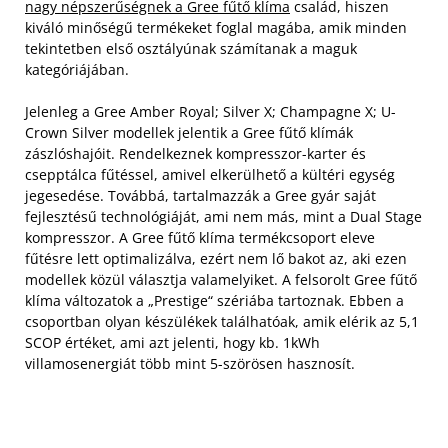
nagy népszerűségnek a Gree fűtő klíma
család, hiszen
kiváló minőségű termékeket foglal magába, amik minden
tekintetben első osztályúnak számítanak a maguk
kategóriájában.
Jelenleg a Gree Amber Royal; Silver X; Champagne X; U-
Crown Silver modellek jelentik a Gree fűtő klímák
zászlóshajóit. Rendelkeznek kompresszor-karter és
csepptálca fűtéssel, amivel elkerülhető a kültéri egység
jegesedése. Továbbá, tartalmazzák a Gree gyár saját
fejlesztésű technológiáját, ami nem más, mint a Dual Stage
kompresszor. A Gree fűtő klíma termékcsoport eleve
fűtésre lett optimalizálva, ezért nem lő bakot az, aki ezen
modellek közül választja valamelyiket. A felsorolt Gree fűtő
klíma változatok a „Prestige“ szériába tartoznak. Ebben a
csoportban olyan készülékek találhatóak, amik elérik az 5,1
SCOP értéket, ami azt jelenti, hogy kb. 1kWh
villamosenergiát több mint 5-szörösen hasznosít.