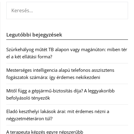
KERESÉS:
Legutóbbi bejegyzések
Szürkehályog műtét TB alapon vagy magánúton: miben tér
el a két ellátási forma?
Mesterséges intelligencia alapú telefonos asszisztens
fogászatok számára: így érdemes nekikezdeni
Mitől függ a gépjármű-biztosítás díja? A leggyakoribb
befolyásoló tényezők
Eladó keszthelyi lakások árai: mit érdemes nézni a
négyzetméteráron túl?
A terapeuta képzés egyre népszerűbb