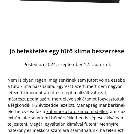
Jó befektetés egy fűtő klíma beszerzése
Posted on 2024. szeptember 12. csütörtök
Nem is olyan régen, még senkinek sem jutott volna eszébe
a fűtő klíma használata. Egyrészt azért, mert nem nagyon
létezett kimondottan fűtésre optimalizált változat,
másrészt pedig azért, mert eleve sok áramot fogyasztottak
a légkondik 1-2 évtizeddel ezelőtt. Manapság már bárkinek
elérhetővé váltak a
különböző fűtő klíma modellek
, amik az
extrém alacsony kinti hőmérsékletben is képesek kiválóan
teljesíteni. Megéri egyáltalán klímával fűteni? Mennyire
hatékony és mekkora számlára számíthatunk, ha télen ezt