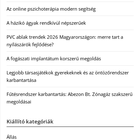
Az online pszichoterápia modern segítség
A házikó ágyak rendkívül népszerűek
PVC ablak trendek 2026 Magyarországon: merre tart a
nyílászárók fejlődése?
A fogászati implantátum korszerű megoldás
Legjobb társasjátékok gyerekeknek és az öntözőrendszer
karbantartása
Fűtésrendszer karbantartás: Abezon Bt. Zónagáz szakszerű
megoldásai
Kiállító kategóriák
Állás