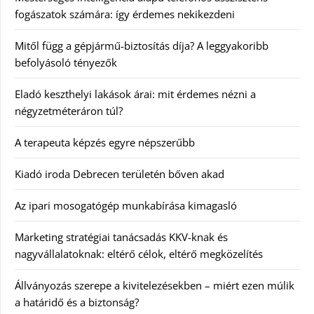
fogászatok számára: így érdemes nekikezdeni
Mitől függ a gépjármű-biztosítás díja? A leggyakoribb
befolyásoló tényezők
Eladó keszthelyi lakások árai: mit érdemes nézni a
négyzetméteráron túl?
A terapeuta képzés egyre népszerűbb
Kiadó iroda Debrecen területén bőven akad
Az ipari mosogatógép munkabírása kimagasló
Marketing stratégiai tanácsadás KKV-knak és
nagyvállalatoknak: eltérő célok, eltérő megközelítés
Állványozás szerepe a kivitelezésekben – miért ezen múlik
a határidő és a biztonság?