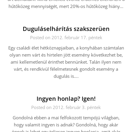
hűtőközeg mennyiségét, mert 20%-os hűtőközeg hiány…
Duguláselhárítás szakszerüen
Posted on 2012. február 17. péntek
Egy családi élet hétköznapjaiban, a konyhában számtalan
olyan nem várt és hirtelen jött esemény következhet be,
ami kellemetlenül érinthet bennünket. Talán ilyen nem
várt, és rendkívül félelmetesnek gondolt esemény a
dugulás is….
Ingyen honlap? Igen!
Posted on 2012. február 3. péntek
Gondolná ebben a mai felfokozott tempójú világban,
hogy valamit ingyen is adnak? Gondolná, hogy akár
önnek is lehet egy teljesen ingyen honlapja, amit akár