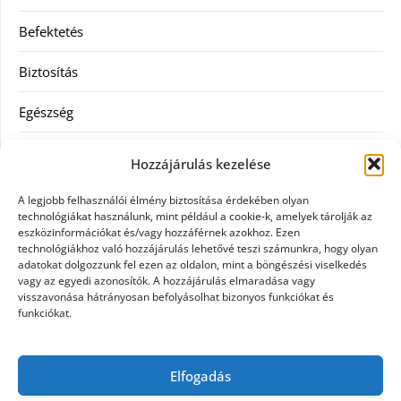
Befektetés
Biztosítás
Egészség
Hitel
Hozzájárulás kezelése
Ingatlan
A legjobb felhasználói élmény biztosítása érdekében olyan
technológiákat használunk, mint például a cookie-k, amelyek tárolják az
Művészetek és szórakozás
eszközinformációkat és/vagy hozzáférnek azokhoz. Ezen
technológiákhoz való hozzájárulás lehetővé teszi számunkra, hogy olyan
adatokat dolgozzunk fel ezen az oldalon, mint a böngészési viselkedés
Múzeumok
vagy az egyedi azonosítók. A hozzájárulás elmaradása vagy
visszavonása hátrányosan befolyásolhat bizonyos funkciókat és
Szolgáltatás
funkciókat.
Szórakozás
Elfogadás
Webáruház