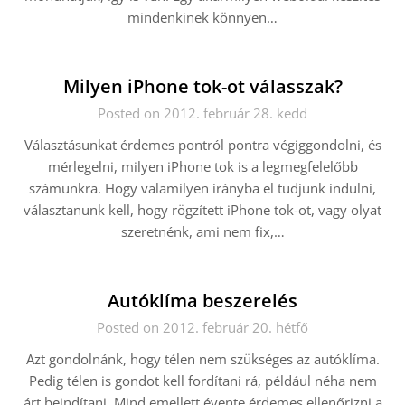
mindenkinek könnyen…
Milyen iPhone tok-ot válasszak?
Posted on 2012. február 28. kedd
Választásunkat érdemes pontról pontra végiggondolni, és
mérlegelni, milyen iPhone tok is a legmegfelelőbb
számunkra. Hogy valamilyen irányba el tudjunk indulni,
választanunk kell, hogy rögzített iPhone tok-ot, vagy olyat
szeretnénk, ami nem fix,…
Autóklíma beszerelés
Posted on 2012. február 20. hétfő
Azt gondolnánk, hogy télen nem szükséges az autóklíma.
Pedig télen is gondot kell fordítani rá, például néha nem
árt beindítani. Mind emellett évente érdemes ellenőrizni a