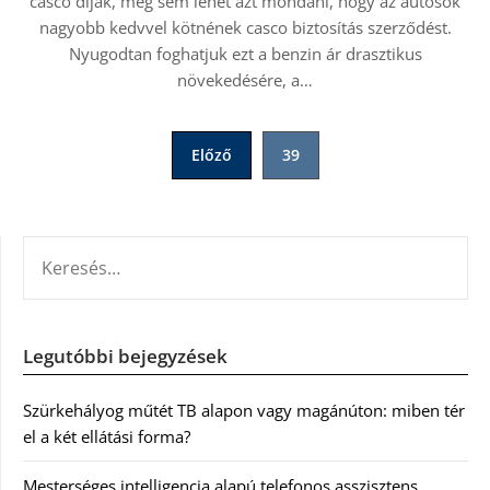
casco díjak, még sem lehet azt mondani, hogy az autósok
nagyobb kedvvel kötnének casco biztosítás szerződést.
Nyugodtan foghatjuk ezt a benzin ár drasztikus
növekedésére, a…
Bejegyzések
Előző
39
lapozása
KERESÉS:
Legutóbbi bejegyzések
Szürkehályog műtét TB alapon vagy magánúton: miben tér
el a két ellátási forma?
Mesterséges intelligencia alapú telefonos asszisztens