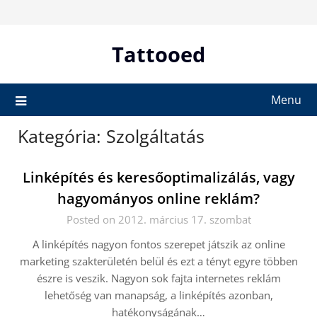
Skip
to
content
Tattooed
Menu
Kategória:
Szolgáltatás
Linképítés és keresőoptimalizálás, vagy
hagyományos online reklám?
Posted on 2012. március 17. szombat
A linképítés nagyon fontos szerepet játszik az online
marketing szakterületén belül és ezt a tényt egyre többen
észre is veszik. Nagyon sok fajta internetes reklám
lehetőség van manapság, a linképítés azonban,
hatékonyságának…