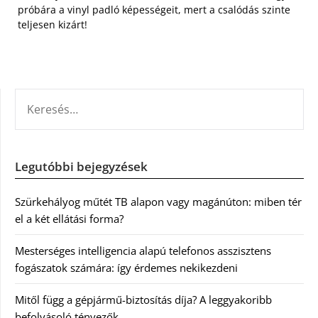
próbára a vinyl padló képességeit, mert a csalódás szinte
teljesen kizárt!
KERESÉS:
Legutóbbi bejegyzések
Szürkehályog műtét TB alapon vagy magánúton: miben tér
el a két ellátási forma?
Mesterséges intelligencia alapú telefonos asszisztens
fogászatok számára: így érdemes nekikezdeni
Mitől függ a gépjármű-biztosítás díja? A leggyakoribb
befolyásoló tényezők