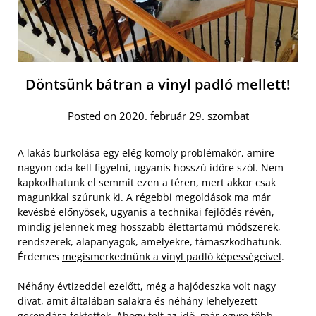
Döntsünk bátran a vinyl padló mellett!
Posted on 2020. február 29. szombat
A lakás burkolása egy elég komoly problémakör, amire
nagyon oda kell figyelni, ugyanis hosszú időre szól. Nem
kapkodhatunk el semmit ezen a téren, mert akkor csak
magunkkal szúrunk ki. A régebbi megoldások ma már
kevésbé előnyösek, ugyanis a technikai fejlődés révén,
mindig jelennek meg hosszabb élettartamú módszerek,
rendszerek, alapanyagok, amelyekre, támaszkodhatunk.
Érdemes
megismerkednünk a vinyl padló képességeivel
.
Néhány évtizeddel ezelőtt, még a hajódeszka volt nagy
divat, amit általában salakra és néhány lehelyezett
gerendára fektettek. Ahogy telt az idő, már egyre több