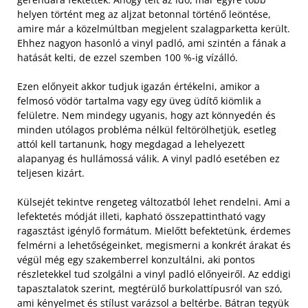
helyen történt meg az aljzat betonnal történő leöntése,
amire már a közelmúltban megjelent szalagparketta került.
Ehhez nagyon hasonló a vinyl padló, ami szintén a fának a
hatását kelti, de ezzel szemben 100 %-ig vízálló.
Ezen előnyeit akkor tudjuk igazán értékelni, amikor a
felmosó vödör tartalma vagy egy üveg üdítő kiömlik a
felületre. Nem mindegy ugyanis, hogy azt könnyedén és
minden utólagos probléma nélkül feltörölhetjük, esetleg
attól kell tartanunk, hogy megdagad a lehelyezett
alapanyag és hullámossá válik. A vinyl padló esetében ez
teljesen kizárt.
Külsejét tekintve rengeteg változatból lehet rendelni. Ami a
lefektetés módját illeti, kapható összepattintható vagy
ragasztást igénylő formátum. Mielőtt befektetünk, érdemes
felmérni a lehetőségeinket, megismerni a konkrét árakat és
végül még egy szakemberrel konzultálni, aki pontos
részletekkel tud szolgálni a vinyl padló előnyeiről. Az eddigi
tapasztalatok szerint, megtérülő burkolattípusról van szó,
ami kényelmet és stílust varázsol a beltérbe. Bátran tegyük