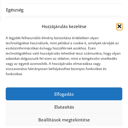
Egészség
Hitel
Hozzájárulás kezelése
Ingatlan
A legjobb felhasználói élmény biztosítása érdekében olyan
technológiákat használunk, mint például a cookie-k, amelyek tárolják az
Művészetek és szórakozás
eszközinformációkat és/vagy hozzáférnek azokhoz. Ezen
technológiákhoz való hozzájárulás lehetővé teszi számunkra, hogy olyan
adatokat dolgozzunk fel ezen az oldalon, mint a böngészési viselkedés
Múzeumok
vagy az egyedi azonosítók. A hozzájárulás elmaradása vagy
visszavonása hátrányosan befolyásolhat bizonyos funkciókat és
Szolgáltatás
funkciókat.
Szórakozás
Elfogadás
Webáruház
Elutasítás
Beállítások megtekintése
©2026 Tattooed
| Design:
Newspaperly WordPress