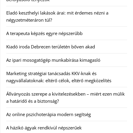
Eladó keszthelyi lakások árai: mit érdemes nézni a
négyzetméteráron túl?
A terapeuta képzés egyre népszerűbb
Kiadó iroda Debrecen területén bőven akad
Az ipari mosogatógép munkabírása kimagasló
Marketing stratégiai tanácsadás KKV-knak és
nagyvállalatoknak: eltérő célok, eltérő megközelítés
Állványozás szerepe a kivitelezésekben – miért ezen múlik
a határidő és a biztonság?
Az online pszichoterápia modern segítség
A házikó ágyak rendkívül népszerűek