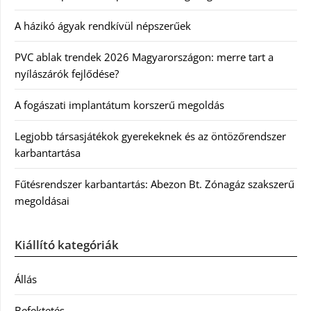
A házikó ágyak rendkívül népszerűek
PVC ablak trendek 2026 Magyarországon: merre tart a
nyílászárók fejlődése?
A fogászati implantátum korszerű megoldás
Legjobb társasjátékok gyerekeknek és az öntözőrendszer
karbantartása
Fűtésrendszer karbantartás: Abezon Bt. Zónagáz szakszerű
megoldásai
Kiállító kategóriák
Állás
Befektetés