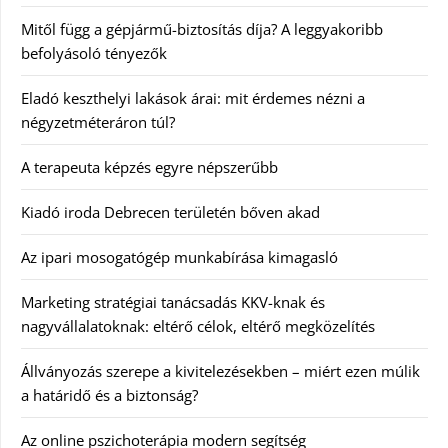
Mitől függ a gépjármű-biztosítás díja? A leggyakoribb
befolyásoló tényezők
Eladó keszthelyi lakások árai: mit érdemes nézni a
négyzetméteráron túl?
A terapeuta képzés egyre népszerűbb
Kiadó iroda Debrecen területén bőven akad
Az ipari mosogatógép munkabírása kimagasló
Marketing stratégiai tanácsadás KKV-knak és
nagyvállalatoknak: eltérő célok, eltérő megközelítés
Állványozás szerepe a kivitelezésekben – miért ezen múlik
a határidő és a biztonság?
Az online pszichoterápia modern segítség