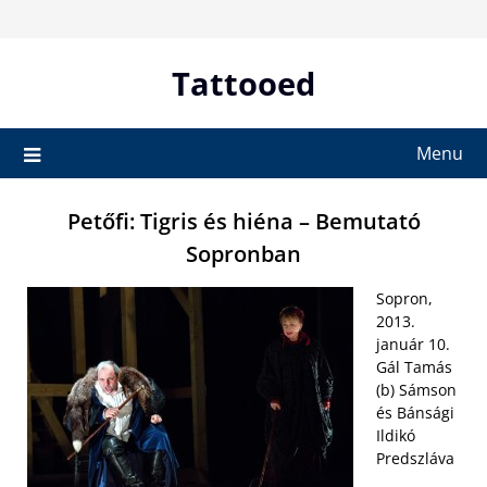
Skip
to
content
Tattooed
Menu
Petőfi: Tigris és hiéna – Bemutató
Sopronban
Sopron,
2013.
január 10.
Gál Tamás
(b) Sámson
és Bánsági
Ildikó
Predszláva