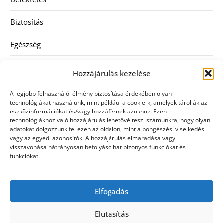
Biztosítás
Egészség
Hitel
Hozzájárulás kezelése
Ingatlan
A legjobb felhasználói élmény biztosítása érdekében olyan
technológiákat használunk, mint például a cookie-k, amelyek tárolják az
Művészetek és szórakozás
eszközinformációkat és/vagy hozzáférnek azokhoz. Ezen
technológiákhoz való hozzájárulás lehetővé teszi számunkra, hogy olyan
adatokat dolgozzunk fel ezen az oldalon, mint a böngészési viselkedés
Múzeumok
vagy az egyedi azonosítók. A hozzájárulás elmaradása vagy
visszavonása hátrányosan befolyásolhat bizonyos funkciókat és
Szolgáltatás
funkciókat.
Szórakozás
Elfogadás
Webáruház
Elutasítás