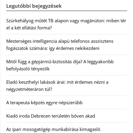
Legutóbbi bejegyzések
Szürkehályog műtét TB alapon vagy magánúton: miben tér
el a két ellátási forma?
Mesterséges intelligencia alapú telefonos asszisztens
fogászatok számára: így érdemes nekikezdeni
Mitől függ a gépjármű-biztosítás díja? A leggyakoribb
befolyásoló tényezők
Eladó keszthelyi lakások árai: mit érdemes nézni a
négyzetméteráron túl?
A terapeuta képzés egyre népszerűbb
Kiadó iroda Debrecen területén bőven akad
Az ipari mosogatógép munkabírása kimagasló