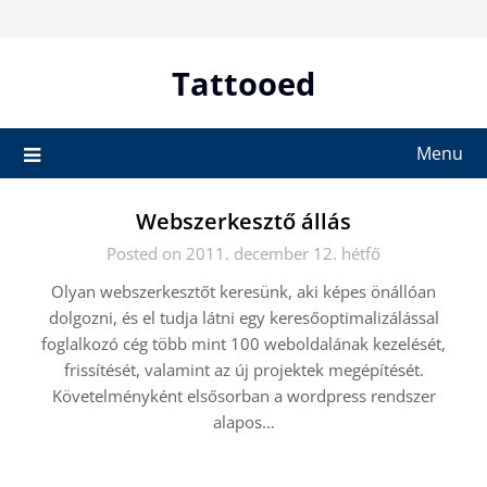
Skip
to
content
Tattooed
Menu
Webszerkesztő állás
Posted on 2011. december 12. hétfő
Olyan webszerkesztőt keresünk, aki képes önállóan
dolgozni, és el tudja látni egy keresőoptimalizálással
foglalkozó cég több mint 100 weboldalának kezelését,
frissítését, valamint az új projektek megépítését.
Követelményként elsősorban a wordpress rendszer
alapos…