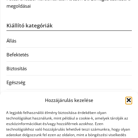
megoldásai
Kiállító kategóriák
Állás
Befektetés
Biztosítás
Egészség
Hitel
Hozzájárulás kezelése
Ingatlan
A legjobb felhasználói élmény biztosítása érdekében olyan
technológiákat használunk, mint például a cookie-k, amelyek tárolják az
Művészetek és szórakozás
eszközinformációkat és/vagy hozzáférnek azokhoz. Ezen
technológiákhoz való hozzájárulás lehetővé teszi számunkra, hogy olyan
adatokat dolgozzunk fel ezen az oldalon, mint a böngészési viselkedés
Múzeumok