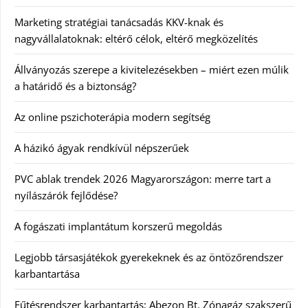
Marketing stratégiai tanácsadás KKV-knak és
nagyvállalatoknak: eltérő célok, eltérő megközelítés
Állványozás szerepe a kivitelezésekben – miért ezen múlik
a határidő és a biztonság?
Az online pszichoterápia modern segítség
A házikó ágyak rendkívül népszerűek
PVC ablak trendek 2026 Magyarországon: merre tart a
nyílászárók fejlődése?
A fogászati implantátum korszerű megoldás
Legjobb társasjátékok gyerekeknek és az öntözőrendszer
karbantartása
Fűtésrendszer karbantartás: Abezon Bt. Zónagáz szakszerű