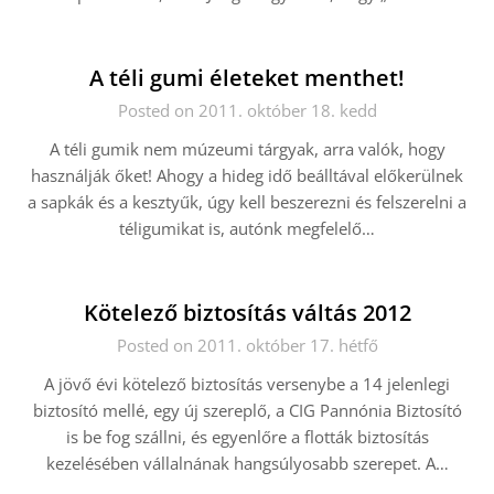
A téli gumi életeket menthet!
Posted on 2011. október 18. kedd
A téli gumik nem múzeumi tárgyak, arra valók, hogy
használják őket! Ahogy a hideg idő beálltával előkerülnek
a sapkák és a kesztyűk, úgy kell beszerezni és felszerelni a
téligumikat is, autónk megfelelő…
Kötelező biztosítás váltás 2012
Posted on 2011. október 17. hétfő
A jövő évi kötelező biztosítás versenybe a 14 jelenlegi
biztosító mellé, egy új szereplő, a CIG Pannónia Biztosító
is be fog szállni, és egyenlőre a flották biztosítás
kezelésében vállalnának hangsúlyosabb szerepet. A…