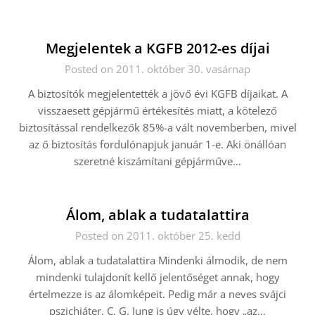
Megjelentek a KGFB 2012-es díjai
Posted on 2011. október 30. vasárnap
A biztosítók megjelentették a jövő évi KGFB díjaikat. A
visszaesett gépjármű értékesítés miatt, a kötelező
biztosítással rendelkezők 85%-a vált novemberben, mivel
az ő biztosítás fordulónapjuk január 1-e. Aki önállóan
szeretné kiszámítani gépjárműve…
Álom, ablak a tudatalattira
Posted on 2011. október 25. kedd
Álom, ablak a tudatalattira Mindenki álmodik, de nem
mindenki tulajdonít kellő jelentőséget annak, hogy
értelmezze is az álomképeit. Pedig már a neves svájci
pszichiáter, C. G. Jung is úgy vélte, hogy „az…