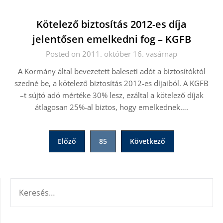
Kötelező biztosítás 2012-es díja
jelentősen emelkedni fog – KGFB
Posted on 2011. október 16. vasárnap
A Kormány által bevezetett baleseti adót a biztosítóktól
szedné be, a kötelező biztosítás 2012-es díjaiból. A KGFB
–t sújtó adó mértéke 30% lesz, ezáltal a kötelező díjak
átlagosan 25%-al biztos, hogy emelkednek….
Bejegyzések
Előző
85
Következő
lapozása
KERESÉS: