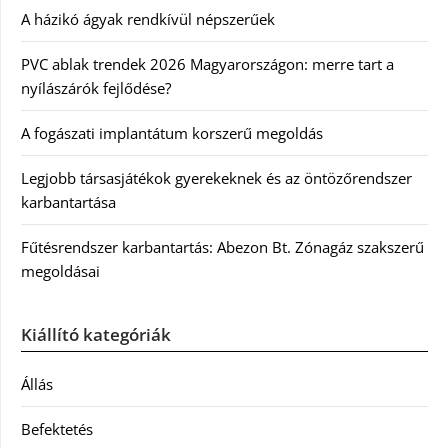
A házikó ágyak rendkívül népszerűek
PVC ablak trendek 2026 Magyarországon: merre tart a
nyílászárók fejlődése?
A fogászati implantátum korszerű megoldás
Legjobb társasjátékok gyerekeknek és az öntözőrendszer
karbantartása
Fűtésrendszer karbantartás: Abezon Bt. Zónagáz szakszerű
megoldásai
Kiállító kategóriák
Állás
Befektetés