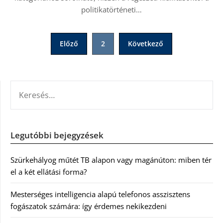
politikatörténeti…
Bejegyzések
Előző
2
Következő
lapozása
KERESÉS:
Legutóbbi bejegyzések
Szürkehályog műtét TB alapon vagy magánúton: miben tér
el a két ellátási forma?
Mesterséges intelligencia alapú telefonos asszisztens
fogászatok számára: így érdemes nekikezdeni