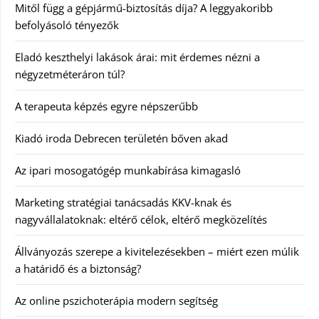
Mitől függ a gépjármű-biztosítás díja? A leggyakoribb
befolyásoló tényezők
Eladó keszthelyi lakások árai: mit érdemes nézni a
négyzetméteráron túl?
A terapeuta képzés egyre népszerűbb
Kiadó iroda Debrecen területén bőven akad
Az ipari mosogatógép munkabírása kimagasló
Marketing stratégiai tanácsadás KKV-knak és
nagyvállalatoknak: eltérő célok, eltérő megközelítés
Állványozás szerepe a kivitelezésekben – miért ezen múlik
a határidő és a biztonság?
Az online pszichoterápia modern segítség