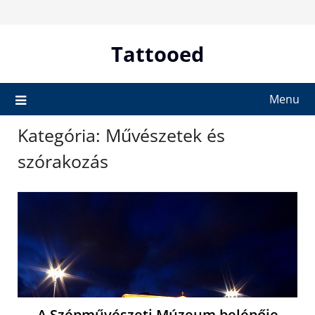
Skip
to
content
Tattooed
Menu
Kategória:
Művészetek és
szórakozás
A Szépművészeti Múzeum belépője