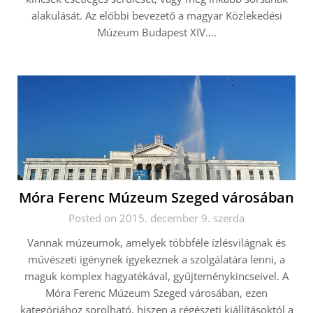
alakulását. Az előbbi bevezető a magyar Közlekedési
Múzeum Budapest XIV….
Móra Ferenc Múzeum Szeged városában
Posted on 2015. december 9. szerda
Vannak múzeumok, amelyek többféle ízlésvilágnak és
művészeti igénynek igyekeznek a szolgálatára lenni, a
maguk komplex hagyatékával, gyűjteménykincseivel. A
Móra Ferenc Múzeum Szeged városában, ezen
kategóriához sorolható, hiszen a régészeti kiállításoktól a