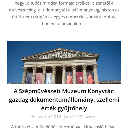
hogy „a tudás minden formája értékes” a zenétől a
művészetekig, a tudománytól a találmányokig, hiszen az
érték nem csupán az egyes emberek számára fontos,
hanem a társadalom…
A Szépművészeti Múzeum Könyvtár:
gazdag dokumentumállomány, szellemi
érték-gyűjtőhely
Posted on 2016. január 13. szerda
A tudás és a művelődés intézményei kimagasló helyet