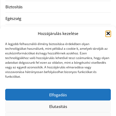
Biztosítás
Egészség
Hitel
Hozzájárulás kezelése
Ingatlan
A legjobb felhasználói élmény biztosítása érdekében olyan
technológiákat használunk, mint például a cookie-k, amelyek tárolják az
Művészetek és szórakozás
eszközinformációkat és/vagy hozzáférnek azokhoz. Ezen
technológiákhoz való hozzájárulás lehetővé teszi számunkra, hogy olyan
adatokat dolgozzunk fel ezen az oldalon, mint a böngészési viselkedés
Múzeumok
vagy az egyedi azonosítók. A hozzájárulás elmaradása vagy
visszavonása hátrányosan befolyásolhat bizonyos funkciókat és
Szolgáltatás
funkciókat.
Szórakozás
Elfogadás
Webáruház
Elutasítás