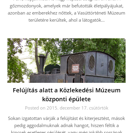
gőzmozdonyok, amelyek már befutották életpályájukat,
azonban az emberekhez nőttek, a Vasúttörténeti Múzeum
területére kerültek, ahol a látogatók…
Felújítás alatt a Közlekedési Múzeum
központi épülete
Posted on 2015. december 17. csütörtök
Sokan izgatottan várják a felújítást és kiterjesztést, mások
pedig aggodalmuknak adnak hangot, hiszen féltik a
kincsek esetleges sérülését, vagy még inkább sorsának