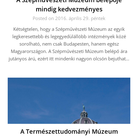
mindig kedvezményes
Posted on 2016. április 29. péntek
Kétségtelen, hogy a Szépművészeti Múzeum az egyik
legkeresettebb és legegyedülállóbb intézmények közé
sorolható, nem csak Budapesten, hanem egész
Magyarországon. A Szépművészeti Múzeum belépő ára
jutányos árú, ezért itt mindenki nagyon olcsón bejuthat…
A Természettudományi Múzeum