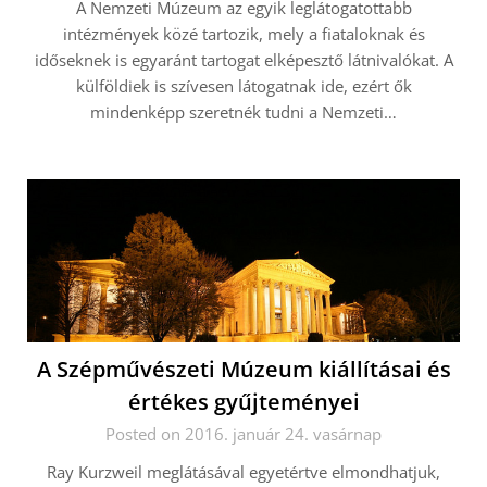
A Nemzeti Múzeum az egyik leglátogatottabb
intézmények közé tartozik, mely a fiataloknak és
időseknek is egyaránt tartogat elképesztő látnivalókat. A
külföldiek is szívesen látogatnak ide, ezért ők
mindenképp szeretnék tudni a Nemzeti…
A Szépművészeti Múzeum kiállításai és
értékes gyűjteményei
Posted on 2016. január 24. vasárnap
Ray Kurzweil meglátásával egyetértve elmondhatjuk,