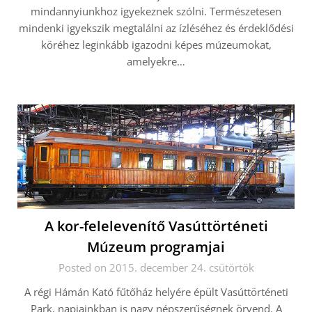
mindannyiunkhoz igyekeznek szólni. Természetesen
mindenki igyekszik megtalálni az ízléséhez és érdeklődési
köréhez leginkább igazodni képes múzeumokat,
amelyekre…
A kor-felelevenítő Vasúttörténeti
Múzeum programjai
Posted on 2015. december 24. csütörtök
A régi Hámán Kató fűtőház helyére épült Vasúttörténeti
Park, napjainkban is nagy népszerűségnek örvend. A