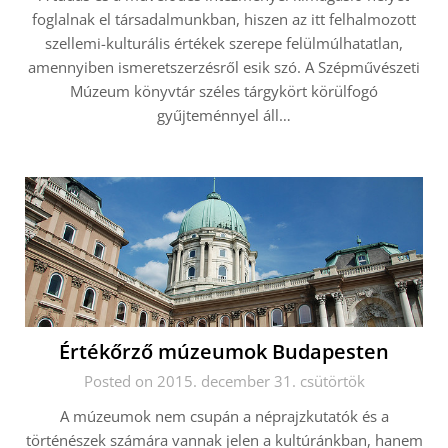
foglalnak el társadalmunkban, hiszen az itt felhalmozott
szellemi-kulturális értékek szerepe felülmúlhatatlan,
amennyiben ismeretszerzésről esik szó. A Szépművészeti
Múzeum könyvtár széles tárgykört körülfogó
gyűjteménnyel áll…
Értékőrző múzeumok Budapesten
Posted on 2015. december 31. csütörtök
A múzeumok nem csupán a néprajzkutatók és a
történészek számára vannak jelen a kultúránkban, hanem