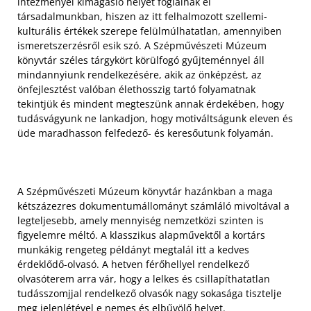
intézményei kimagasló helyet foglalnak el
társadalmunkban, hiszen az itt felhalmozott szellemi-
kulturális értékek szerepe felülmúlhatatlan, amennyiben
ismeretszerzésről esik szó. A Szépművészeti Múzeum
könyvtár széles tárgykört körülfogó gyűjteménnyel áll
mindannyiunk rendelkezésére, akik az önképzést, az
önfejlesztést valóban élethosszig tartó folyamatnak
tekintjük és mindent megteszünk annak érdekében, hogy
tudásvágyunk ne lankadjon, hogy motiváltságunk eleven és
üde maradhasson felfedező- és keresőutunk folyamán.
A Szépművészeti Múzeum könyvtár hazánkban a maga
kétszázezres dokumentumállományt számláló mivoltával a
legteljesebb, amely mennyiség nemzetközi szinten is
figyelemre méltó. A klasszikus alapművektől a kortárs
munkákig rengeteg példányt megtalál itt a kedves
érdeklődő-olvasó. A hetven férőhellyel rendelkező
olvasóterem arra vár, hogy a lelkes és csillapíthatatlan
tudásszomjjal rendelkező olvasók nagy sokasága tisztelje
meg jelenlétével e nemes és elbűvölő helyet.