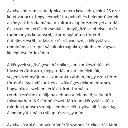
Az olvasóterem szabadpolcain nem kevesebb, mint 25 ezer
kötet vár arra, hogy leemeljék a polcról és belemerüljenek
a könyvek birodalmába. A kultúra alapintézményei a tudás
és a szellemi értékek zseniális, lenyűgöző színhelyei, Akár
tudományos kutatásról, akár magánúton történő
önfejlesztésről, tudásszerzésről van szó, a könyvtárak
domináns szerepet vállalnak magukra, mindezen vágyak
kielégítése érdekében.
A könyvek segítségével bármikor, amikor késztetést és
hívást érzünk arra, hogy tudásunkat elmélyítsük,
segédkezet nyújtanak számunkra abban, hogy ezen téren
történő eligazodásunk és a szükséges dokumentumok,
hagyatékok, szellemi értékek írott formái a
rendelkezésünkre álljanak ebben a felemelő, serkentő
folyamatban. A Szépművészeti Múzeum könyvtár ajtója
minden tudásra szomjas ember előtt nyitva áll és gazdag
állományát kínálja csillapítószer gyanánt.
Az olvasásról és annak öröméről számos értékes írás látott