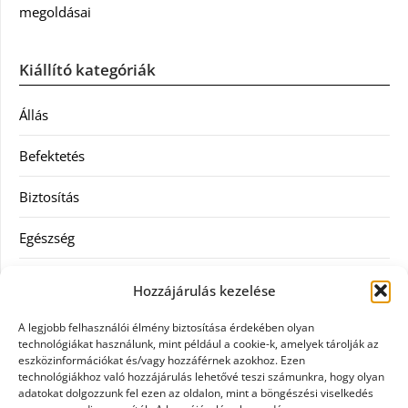
megoldásai
Kiállító kategóriák
Állás
Befektetés
Biztosítás
Egészség
Hitel
Hozzájárulás kezelése
Ingatlan
A legjobb felhasználói élmény biztosítása érdekében olyan
technológiákat használunk, mint például a cookie-k, amelyek tárolják az
Művészetek és szórakozás
eszközinformációkat és/vagy hozzáférnek azokhoz. Ezen
technológiákhoz való hozzájárulás lehetővé teszi számunkra, hogy olyan
adatokat dolgozzunk fel ezen az oldalon, mint a böngészési viselkedés
Múzeumok