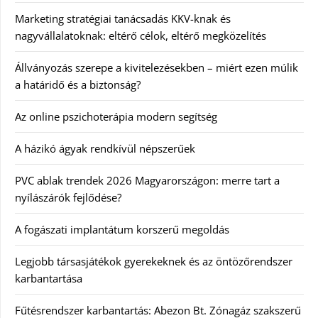
Marketing stratégiai tanácsadás KKV-knak és
nagyvállalatoknak: eltérő célok, eltérő megközelítés
Állványozás szerepe a kivitelezésekben – miért ezen múlik
a határidő és a biztonság?
Az online pszichoterápia modern segítség
A házikó ágyak rendkívül népszerűek
PVC ablak trendek 2026 Magyarországon: merre tart a
nyílászárók fejlődése?
A fogászati implantátum korszerű megoldás
Legjobb társasjátékok gyerekeknek és az öntözőrendszer
karbantartása
Fűtésrendszer karbantartás: Abezon Bt. Zónagáz szakszerű