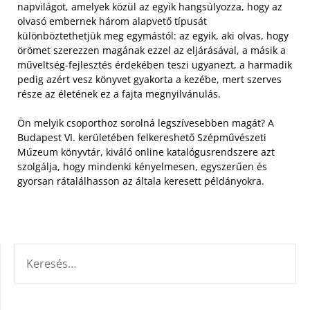
napvilágot, amelyek közül az egyik hangsúlyozza, hogy az
olvasó embernek három alapvető típusát
különböztethetjük meg egymástól: az egyik, aki olvas, hogy
örömet szerezzen magának ezzel az eljárásával, a másik a
műveltség-fejlesztés érdekében teszi ugyanezt, a harmadik
pedig azért vesz könyvet gyakorta a kezébe, mert szerves
része az életének ez a fajta megnyilvánulás.
Ön melyik csoporthoz sorolná legszívesebben magát? A
Budapest VI. kerületében felkereshető Szépművészeti
Múzeum könyvtár, kiváló online katalógusrendszere azt
szolgálja, hogy mindenki kényelmesen, egyszerűen és
gyorsan rátalálhasson az általa keresett példányokra.
KERESÉS: