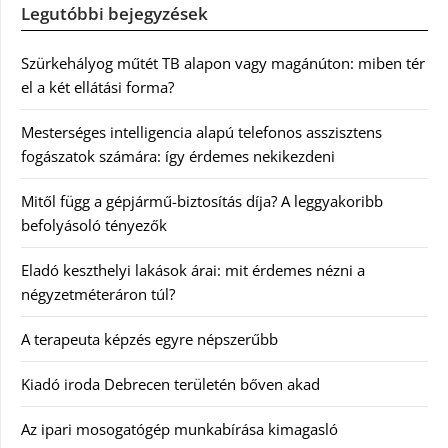
Legutóbbi bejegyzések
Szürkehályog műtét TB alapon vagy magánúton: miben tér
el a két ellátási forma?
Mesterséges intelligencia alapú telefonos asszisztens
fogászatok számára: így érdemes nekikezdeni
Mitől függ a gépjármű-biztosítás díja? A leggyakoribb
befolyásoló tényezők
Eladó keszthelyi lakások árai: mit érdemes nézni a
négyzetméteráron túl?
A terapeuta képzés egyre népszerűbb
Kiadó iroda Debrecen területén bőven akad
Az ipari mosogatógép munkabírása kimagasló