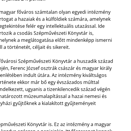
magyar főváros számtalan olyan egyedi intézmény
rtogat a hazaiak és a külföldiek számára, amelynek
gtekintése felér egy intellektuális utazással. Ide
rtozik a csodás Szépművészeti Könyvtár is,
elynek a meglátogatása előtt mindenképp ismerni
ll a történetét, céljait és sikereit.
fővárosi Szépművészeti Könyvtár a huszadik század
ején, Ferenc József osztrák császár és magyar király
lenlétében indult útára. Az intézmény kiváltságos
rténete ekkor már bő egy évszázados múlttal
ndelkezett, ugyanis a tizenkilencedik század végén
határozott múzeumalapítással a hazai nemesi és
yházi gyűjtőknek a kialakított gyűjteményeit
zépművészeti Könyvtár is. Ez az intézmény a magyar