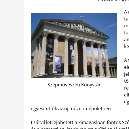
A 
ta
me
ta
am
ke
A 
el
je
tö
Szépművészeti Könyvtár
re
el
eg
egyesítették az új múzeumépületben.
Ezáltal létrejöhetett a kimagaslóan fontos S