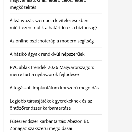
nagyvállalatoknak: eltérő célok, eltérő
megközelítés
Állványozás szerepe a kivitelezésekben –
miért ezen múlik a határidő és a biztonság?
Az online pszichoterápia modern segítség
A házikó ágyak rendkívül népszerűek
PVC ablak trendek 2026 Magyarországon:
merre tart a nyílászárók fejlődése?
A fogászati implantátum korszerű megoldás
Legjobb társasjátékok gyerekeknek és az
öntözőrendszer karbantartása
Fűtésrendszer karbantartás: Abezon Bt.
Zónagáz szakszerű megoldásai