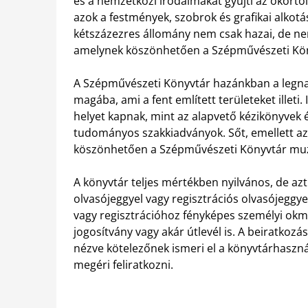
és a nemzetközi irodalmakat gyűjti az ókortól
azok a festmények, szobrok és grafikai alkotáso
kétszázezres állomány nem csak hazai, de ne
amelynek köszönhetően a Szépművészeti Kön
A Szépművészeti Könyvtár hazánkban a legnag
magába, ami a fent említett területeket illeti
helyet kapnak, mint az alapvető kézikönyvek
tudományos szakkiadványok. Sőt, emellett az 
köszönhetően a Szépművészeti Könyvtár muzeá
A könyvtár teljes mértékben nyilvános, de az
olvasójeggyel vagy regisztrációs olvasójeggye
vagy regisztrációhoz fényképes személyi okm
jogosítvány vagy akár útlevél is. A beiratkozá
nézve kötelezőnek ismeri el a könyvtárhaszn
megéri feliratkozni.