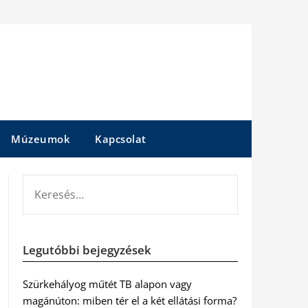
Múzeumok
Kapcsolat
KERESÉS:
Legutóbbi bejegyzések
Szürkehályog műtét TB alapon vagy
magánúton: miben tér el a két ellátási forma?