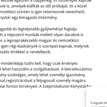
 kezdve egészen a napjainkig. Itt főszerepet kapnak
k is, amelyek kiállták az idő próbáját. Itt a közel
mzetközi szinten is igen tetemesnek nevezhető,
yvtár egy kimagasló intézmény.
yobb és legteljesebb gyűjteményt foglalja
. Itt a népszerű munkák mellett olyan darabok is
 és a legnaprakészebb magyar és nemzetközi
igen régi kiadványok is szerepet kapnak, melynek
lis értékkel is rendelkezik.
t mindenképp tudni kell, hogy csak érvényes
l lehet használni a szolgáltatásait. A beiratkozáshoz
ány szükséges, amely lehet személyi igazolvány,
ssal,regisztrációval a feljogosult személy magára
álat fontos törvényeit. A Szépművészeti Könyvtárba
A legjobb f