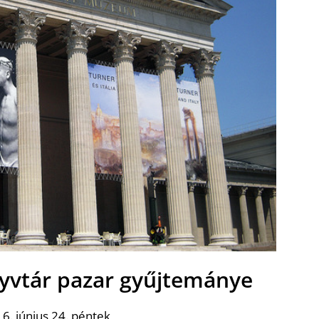
yvtár pazar gyűjtemánye
6. június 24. péntek