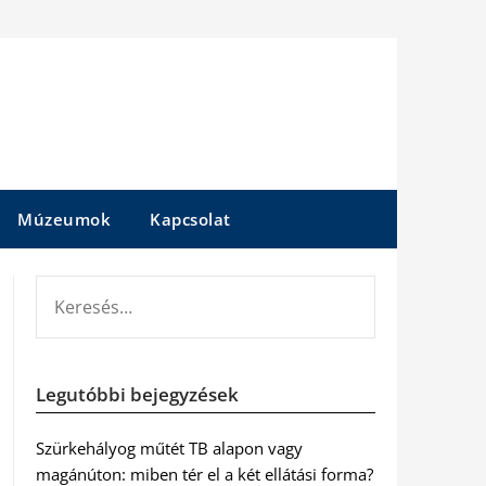
Múzeumok
Kapcsolat
KERESÉS:
Legutóbbi bejegyzések
Szürkehályog műtét TB alapon vagy
magánúton: miben tér el a két ellátási forma?