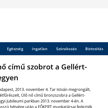
Egészség
Ingatlan
Szórakozás
Biztosítás
ő című szobrot a Gellért-
egyen
dapest, 2013. november 4. Tar István megrongált,
étfűrészelt, Ülő nő című bronzszobra a Gellért-
gyi Jubileumi parkban 2013. november 4-én. A
sszú hétvége után a FŐKERT munkatársai fedezték