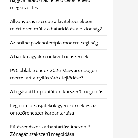
nagyvállalatoknak: eltérő célok, eltérő
megközelítés
Állványozás szerepe a kivitelezésekben –
miért ezen múlik a határidő és a biztonság?
Az online pszichoterápia modern segítség
A házikó ágyak rendkívül népszerűek
PVC ablak trendek 2026 Magyarországon:
merre tart a nyílászárók fejlődése?
A fogászati implantátum korszerű megoldás
Legjobb társasjátékok gyerekeknek és az
öntözőrendszer karbantartása
Fűtésrendszer karbantartás: Abezon Bt.
Zónagáz szakszerű megoldásai