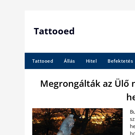
Skip
to
content
Tattooed
Tattooed
Állás
Hitel
Befektetés
Megrongálták az Ülő n
h
Bu
sz
he
ho