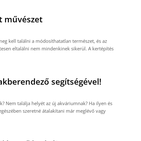
t művészet
g kell találni a módosíthatatlan természet, és az
tesen eltalálni nem mindenkinek sikerül. A kertépítés
akberendező segítségével!
? Nem találja helyét az új akváriumnak? Ha ilyen és
 egészében szeretné átalakítani már meglévő vagy