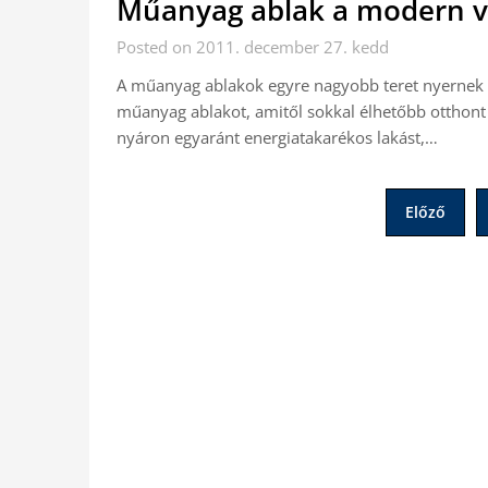
Műanyag ablak a modern vi
Posted on 2011. december 27. kedd
A műanyag ablakok egyre nagyobb teret nyernek 
műanyag ablakot, amitől sokkal élhetőbb otthont 
nyáron egyaránt energiatakarékos lakást,…
Bejegyzések
Előző
lapozása