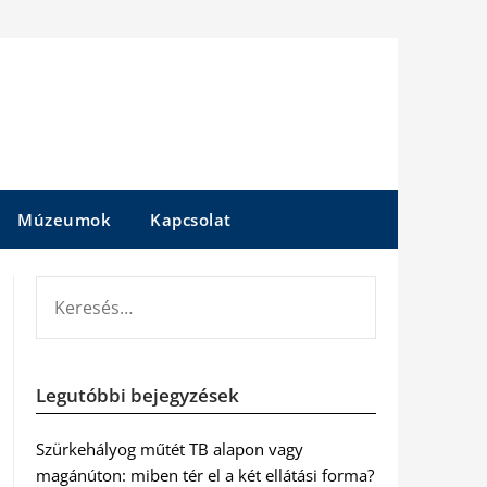
Múzeumok
Kapcsolat
KERESÉS:
Legutóbbi bejegyzések
Szürkehályog műtét TB alapon vagy
magánúton: miben tér el a két ellátási forma?