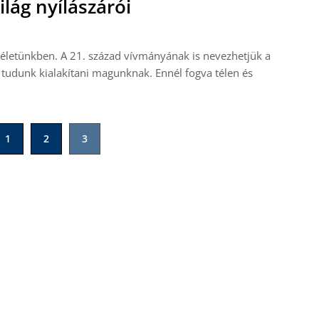
lág nyílászárói
életünkben. A 21. század vívmányának is nevezhetjük a
tudunk kialakítani magunknak. Ennél fogva télen és
1
2
3