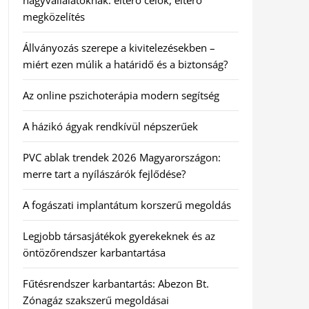
nagyvállalatoknak: eltérő célok, eltérő
megközelítés
Állványozás szerepe a kivitelezésekben –
miért ezen múlik a határidő és a biztonság?
Az online pszichoterápia modern segítség
A házikó ágyak rendkívül népszerűek
PVC ablak trendek 2026 Magyarországon:
merre tart a nyílászárók fejlődése?
A fogászati implantátum korszerű megoldás
Legjobb társasjátékok gyerekeknek és az
öntözőrendszer karbantartása
Fűtésrendszer karbantartás: Abezon Bt.
Zónagáz szakszerű megoldásai