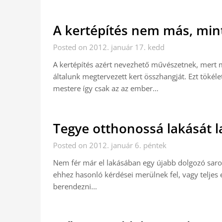
A kertépítés nem más, min
Posted on 2012. január 17. kedd
A kertépítés azért nevezhető művészetnek, mert me
általunk megtervezett kert összhangját. Ezt tökéle
mestere így csak az az ember…
Tegye otthonossá lakását l
Posted on 2012. január 6. péntek
Nem fér már el lakásában egy újabb dolgozó sarok
ehhez hasonló kérdései merülnek fel, vagy teljes
berendezni…