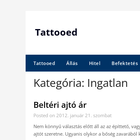
Skip
to
content
Tattooed
Tattooed
Állás
Hitel
Befektetés
Kategória:
Ingatlan
Beltéri ajtó ár
Posted on 2012. január 21. szombat
Nem könnyű választás előtt áll az az építtető, vagy
ajtót szeretne. Ugyanis olykor a bőség zavarából kel