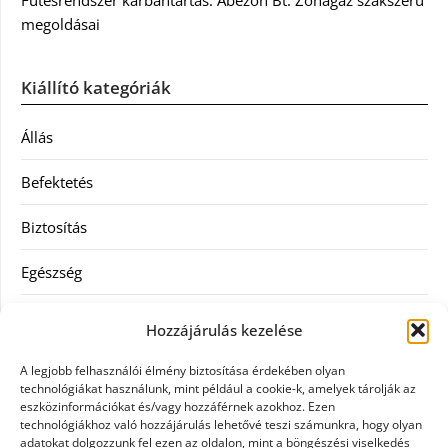
Fűtésrendszer karbantartás: Abezon Bt. Zónagáz szakszerű
megoldásai
Kiállító kategóriák
Állás
Befektetés
Biztosítás
Egészség
Hitel
Hozzájárulás kezelése
Ingatlan
A legjobb felhasználói élmény biztosítása érdekében olyan
technológiákat használunk, mint például a cookie-k, amelyek tárolják az
Művészetek és szórakozás
eszközinformációkat és/vagy hozzáférnek azokhoz. Ezen
technológiákhoz való hozzájárulás lehetővé teszi számunkra, hogy olyan
adatokat dolgozzunk fel ezen az oldalon, mint a böngészési viselkedés