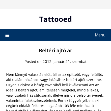
Skip
to
content
Tattooed
Menu
Beltéri ajtó ár
Posted on 2012. január 21. szombat
Nem könnyű választás előtt áll az az építtető, vagy felújító,
aki családi házához, vagy lakásához beltéri ajtót szeretne.
Ugyanis olykor a bőség zavarából kell kiválasztani azt az
ideális beltéri ajtót, ami teljesen megfelel, mind a lakás,
vagy családi ház stílusának, illetve mind a belső tér ívének,
valamint a falak színezeteinek. Ennek függvényében, aki
cégünk oldalát felkeresi, legalább 103 féle mintázatú
beltéri ajtóból választhat, és 50 színből, ami mellett, akár