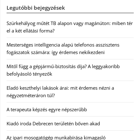
Legutóbbi bejegyzések
Szürkehályog műtét TB alapon vagy magánúton: miben tér
el a két ellátási forma?
Mesterséges intelligencia alapú telefonos asszisztens
fogászatok számára: így érdemes nekikezdeni
Mitől függ a gépjármű-biztosítás díja? A leggyakoribb
befolyásoló tényezők
Eladó keszthelyi lakások árai: mit érdemes nézni a
négyzetméteráron túl?
A terapeuta képzés egyre népszerűbb
Kiadó iroda Debrecen területén bőven akad
Az ipari mosogatógép munkabírása kimagasló