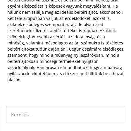
egyéni elképzelést is képesek vagyunk megvalósítani. Ha
nálunk nem találja meg az ideális beltéri ajtót, akkor sehol!
Két féle ártípusban várjuk az érdeklődőket, azokat is,
akiknek elsődleges szempont az ár, de olyan árat
szeretnének kifizetni, amiért értéket is kapnak. Azoknak,
akiknek legfontosabb az érték, az időtállóság, és a
minőség, valamint másodlagos az ár, számukra is tökéletes
beltéri ajtókat tudunk ajánlani. Cégünk számára elsődleges
szempont, hogy mind a műanyag nyílászárókban, mind a
beltéri ajtókban minőségi termékeket nyújtson
vásárlóinknak. Hamarosan elmondhatjuk, hogy a műanyag
nyílászárók tekintetében vezető szerepet töltünk be a hazai
piacon.
KERESÉS: