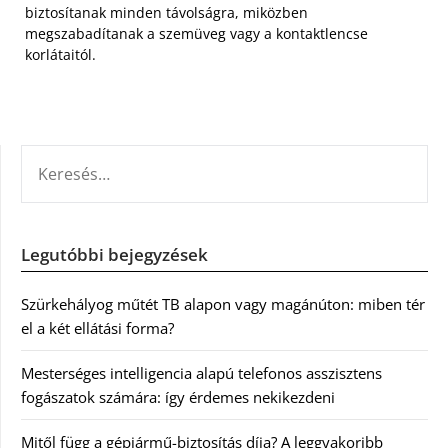
biztosítanak minden távolságra, miközben
megszabadítanak a szemüveg vagy a kontaktlencse
korlátaitól.
KERESÉS:
Legutóbbi bejegyzések
Szürkehályog műtét TB alapon vagy magánúton: miben tér
el a két ellátási forma?
Mesterséges intelligencia alapú telefonos asszisztens
fogászatok számára: így érdemes nekikezdeni
Mitől függ a gépjármű-biztosítás díja? A leggyakoribb