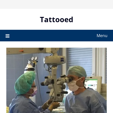
Skip
to
content
Tattooed
Menu