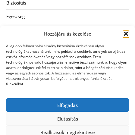
Biztosítás
Egészség
Hitel
Hozzájárulás kezelése
Ingatlan
A legjobb felhasználói élmény biztosítása érdekében olyan
technológiákat használunk, mint például a cookie-k, amelyek tárolják az
Művészetek és szórakozás
eszközinformációkat és/vagy hozzáférnek azokhoz. Ezen
technológiákhoz való hozzájárulás lehetővé teszi számunkra, hogy olyan
adatokat dolgozzunk fel ezen az oldalon, mint a böngészési viselkedés
Múzeumok
vagy az egyedi azonosítók. A hozzájárulás elmaradása vagy
visszavonása hátrányosan befolyásolhat bizonyos funkciókat és
Szolgáltatás
funkciókat.
Szórakozás
Elfogadás
Webáruház
Elutasítás
Beállítások megtekintése