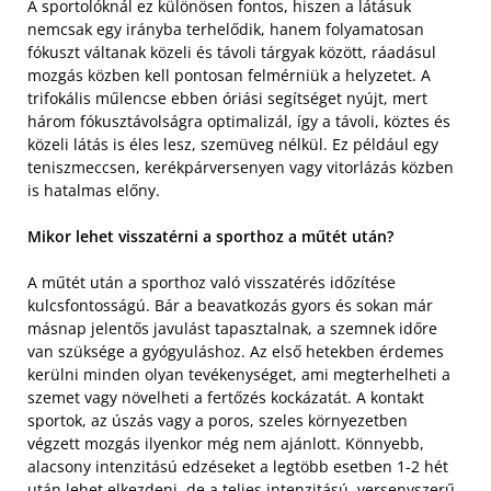
A sportolóknál ez különösen fontos, hiszen a látásuk
nemcsak egy irányba terhelődik, hanem folyamatosan
fókuszt váltanak közeli és távoli tárgyak között, ráadásul
mozgás közben kell pontosan felmérniük a helyzetet. A
trifokális műlencse ebben óriási segítséget nyújt, mert
három fókusztávolságra optimalizál, így a távoli, köztes és
közeli látás is éles lesz, szemüveg nélkül. Ez például egy
teniszmeccsen, kerékpárversenyen vagy vitorlázás közben
is hatalmas előny.
Mikor lehet visszatérni a sporthoz a műtét után?
A műtét után a sporthoz való visszatérés időzítése
kulcsfontosságú. Bár a beavatkozás gyors és sokan már
másnap jelentős javulást tapasztalnak, a szemnek időre
van szüksége a gyógyuláshoz. Az első hetekben érdemes
kerülni minden olyan tevékenységet, ami megterhelheti a
szemet vagy növelheti a fertőzés kockázatát. A kontakt
sportok, az úszás vagy a poros, szeles környezetben
végzett mozgás ilyenkor még nem ajánlott. Könnyebb,
alacsony intenzitású edzéseket a legtöbb esetben 1-2 hét
után lehet elkezdeni, de a teljes intenzitású, versenyszerű