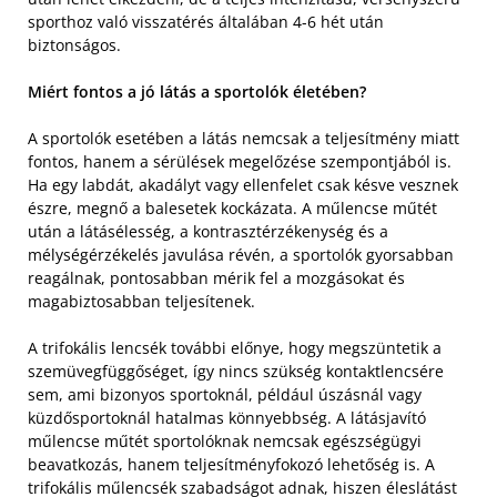
sporthoz való visszatérés általában 4-6 hét után
biztonságos.
Miért fontos a jó látás a sportolók életében?
A sportolók esetében a látás nemcsak a teljesítmény miatt
fontos, hanem a sérülések megelőzése szempontjából is.
Ha egy labdát, akadályt vagy ellenfelet csak késve vesznek
észre, megnő a balesetek kockázata. A műlencse műtét
után a látásélesség, a kontrasztérzékenység és a
mélységérzékelés javulása révén, a sportolók gyorsabban
reagálnak, pontosabban mérik fel a mozgásokat és
magabiztosabban teljesítenek.
A trifokális lencsék további előnye, hogy megszüntetik a
szemüvegfüggőséget, így nincs szükség kontaktlencsére
sem, ami bizonyos sportoknál, például úszásnál vagy
küzdősportoknál hatalmas könnyebbség. A látásjavító
műlencse műtét sportolóknak nemcsak egészségügyi
beavatkozás, hanem teljesítményfokozó lehetőség is. A
trifokális műlencsék szabadságot adnak, hiszen éleslátást