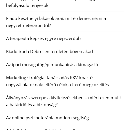
befolyásoló tényezők
Eladó keszthelyi lakások árai: mit érdemes nézni a
négyzetméteráron túl?
A terapeuta képzés egyre népszerűbb
Kiadó iroda Debrecen területén bőven akad
Az ipari mosogatógép munkabírása kimagasló
Marketing stratégiai tanácsadás KKV-knak és
nagyvállalatoknak: eltérő célok, eltérő megközelítés
Állványozás szerepe a kivitelezésekben – miért ezen múlik
a határidő és a biztonság?
Az online pszichoterápia modern segítség