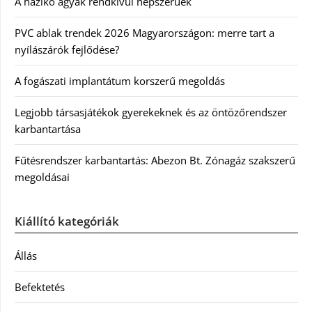
A házikó ágyak rendkívül népszerűek
PVC ablak trendek 2026 Magyarországon: merre tart a
nyílászárók fejlődése?
A fogászati implantátum korszerű megoldás
Legjobb társasjátékok gyerekeknek és az öntözőrendszer
karbantartása
Fűtésrendszer karbantartás: Abezon Bt. Zónagáz szakszerű
megoldásai
Kiállító kategóriák
Állás
Befektetés