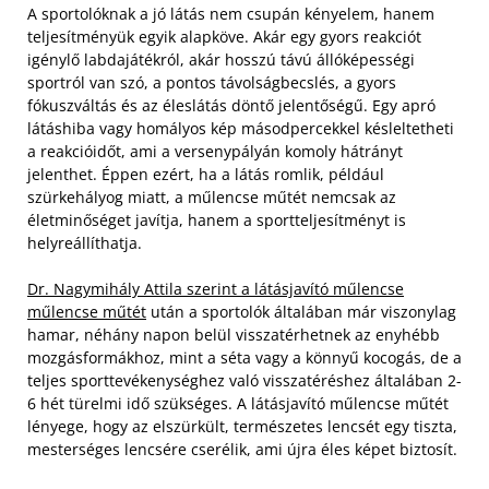
A sportolóknak a jó látás nem csupán kényelem, hanem
teljesítményük egyik alapköve. Akár egy gyors reakciót
igénylő labdajátékról, akár hosszú távú állóképességi
sportról van szó, a pontos távolságbecslés, a gyors
fókuszváltás és az éleslátás döntő jelentőségű. Egy apró
látáshiba vagy homályos kép másodpercekkel késleltetheti
a reakcióidőt, ami a versenypályán komoly hátrányt
jelenthet. Éppen ezért, ha a látás romlik, például
szürkehályog miatt, a műlencse műtét nemcsak az
életminőséget javítja, hanem a sportteljesítményt is
helyreállíthatja.
Dr. Nagymihály Attila szerint a látásjavító műlencse
műlencse műtét
után a sportolók általában már viszonylag
hamar, néhány napon belül visszatérhetnek az enyhébb
mozgásformákhoz, mint a séta vagy a könnyű kocogás, de a
teljes sporttevékenységhez való visszatéréshez általában 2-
6 hét türelmi idő szükséges. A látásjavító műlencse műtét
lényege, hogy az elszürkült, természetes lencsét egy tiszta,
mesterséges lencsére cserélik, ami újra éles képet biztosít.