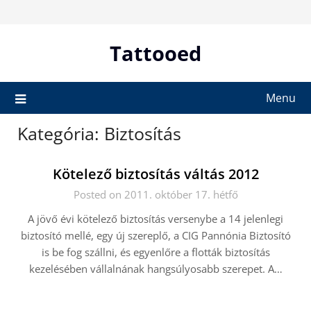
Skip
to
content
Tattooed
Menu
Kategória:
Biztosítás
Kötelező biztosítás váltás 2012
Posted on 2011. október 17. hétfő
A jövő évi kötelező biztosítás versenybe a 14 jelenlegi
biztosító mellé, egy új szereplő, a CIG Pannónia Biztosító
is be fog szállni, és egyenlőre a flották biztosítás
kezelésében vállalnának hangsúlyosabb szerepet. A…