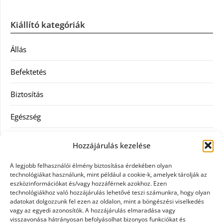
Kiállító kategóriák
Állás
Befektetés
Biztosítás
Egészség
Hitel
Hozzájárulás kezelése
Ingatlan
A legjobb felhasználói élmény biztosítása érdekében olyan
technológiákat használunk, mint például a cookie-k, amelyek tárolják az
Művészetek és szórakozás
eszközinformációkat és/vagy hozzáférnek azokhoz. Ezen
technológiákhoz való hozzájárulás lehetővé teszi számunkra, hogy olyan
adatokat dolgozzunk fel ezen az oldalon, mint a böngészési viselkedés
Múzeumok
vagy az egyedi azonosítók. A hozzájárulás elmaradása vagy
visszavonása hátrányosan befolyásolhat bizonyos funkciókat és