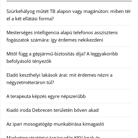
Szürkehályog műtét TB alapon vagy magánúton: miben tér
el a két ellátási forma?
Mesterséges intelligencia alapú telefonos asszisztens
fogászatok számára: így érdemes nekikezdeni
Mitől függ a gépjármű-biztosítás díja? A leggyakoribb
befolyásoló tényezők
Eladó keszthelyi lakások árai: mit érdemes nézni a
négyzetméteráron túl?
A terapeuta képzés egyre népszerűbb
Kiadó iroda Debrecen területén bőven akad
Az ipari mosogatógép munkabírása kimagasló
Marketing stratégiai tanácsadás KKV-knak és