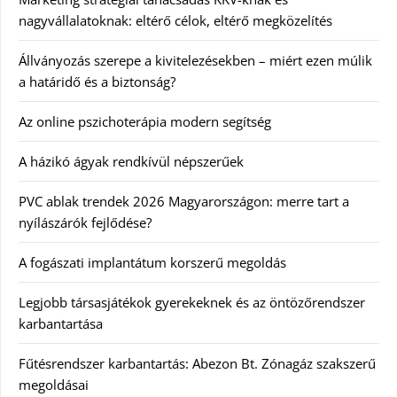
nagyvállalatoknak: eltérő célok, eltérő megközelítés
Állványozás szerepe a kivitelezésekben – miért ezen múlik
a határidő és a biztonság?
Az online pszichoterápia modern segítség
A házikó ágyak rendkívül népszerűek
PVC ablak trendek 2026 Magyarországon: merre tart a
nyílászárók fejlődése?
A fogászati implantátum korszerű megoldás
Legjobb társasjátékok gyerekeknek és az öntözőrendszer
karbantartása
Fűtésrendszer karbantartás: Abezon Bt. Zónagáz szakszerű
megoldásai