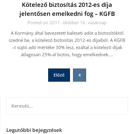
Kötelező biztosítás 2012-es díja
jelentősen emelkedni fog – KGFB
Posted on 2011. október 16. vasárnap
A Kormány által bevezetett baleseti adót a biztosítóktól
szedné be, a kötelező biztosítás 2012-es díjaiból. A KGFB
–t sújtó adó mértéke 30% lesz, ezáltal a kötelező díjak
átlagosan 25%-al biztos, hogy emelkednek….
Bejegyzések
Előző
4
lapozása
KERESÉS:
Legutóbbi bejegyzések