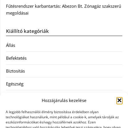
Fűtésrendszer karbantartás: Abezon Bt. Zónagáz szakszerű
megoldásai
Kiállító kategóriák
Állás
Befektetés
Biztosítás
Egészség
Hitel
Hozzájárulás kezelése
Ingatlan
A legjobb felhasználói élmény biztosítása érdekében olyan
technológiákat használunk, mint például a cookie-k, amelyek tárolják az
Művészetek és szórakozás
eszközinformációkat és/vagy hozzáférnek azokhoz. Ezen
technológiákhoz való hozzájárulás lehetővé teszi számunkra, hogy olyan