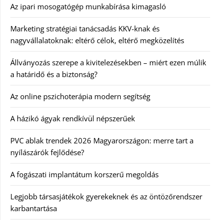
Az ipari mosogatógép munkabírása kimagasló
Marketing stratégiai tanácsadás KKV-knak és
nagyvállalatoknak: eltérő célok, eltérő megközelítés
Állványozás szerepe a kivitelezésekben – miért ezen múlik
a határidő és a biztonság?
Az online pszichoterápia modern segítség
A házikó ágyak rendkívül népszerűek
PVC ablak trendek 2026 Magyarországon: merre tart a
nyílászárók fejlődése?
A fogászati implantátum korszerű megoldás
Legjobb társasjátékok gyerekeknek és az öntözőrendszer
karbantartása