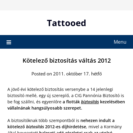
Skip
to
content
Tattooed
Menu
Kötelező biztosítás váltás 2012
Posted on 2011. október 17. hétfő
A jövő évi kötelező biztosítás versenybe a 14 jelenlegi
biztosító mellé, egy új szereplő, a CIG Pannónia Biztosító is
be fog szállni, és egyenlőre
a flották
biztosítás
kezelésében
vállalnának hangsúlyosabb szerepet.
A biztosítóknak több szempontból is
nehezen indult a
kötelező
biztosítás
2012-es díjhirdetése
, mivel a Kormány
által bevezetett
baleseti adó részletei csak az utolsó