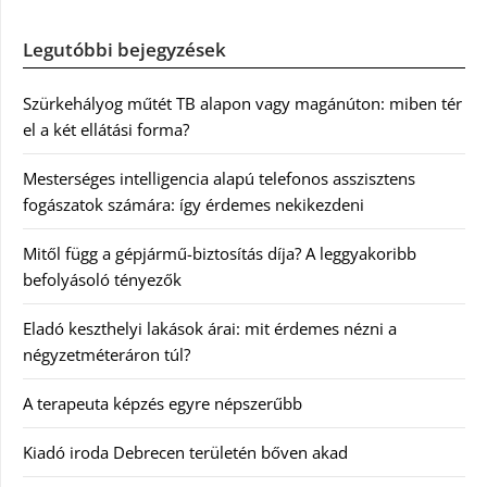
Legutóbbi bejegyzések
Szürkehályog műtét TB alapon vagy magánúton: miben tér
el a két ellátási forma?
Mesterséges intelligencia alapú telefonos asszisztens
fogászatok számára: így érdemes nekikezdeni
Mitől függ a gépjármű-biztosítás díja? A leggyakoribb
befolyásoló tényezők
Eladó keszthelyi lakások árai: mit érdemes nézni a
négyzetméteráron túl?
A terapeuta képzés egyre népszerűbb
Kiadó iroda Debrecen területén bőven akad