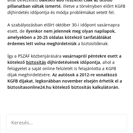
pillanatban váltak ismerté
, illetve a törvényben előírt KGFB
díjhirdetés időpontja és módja problémákat vetett fel.
A szabályozásban előírt október 30-i időpont vasárnapra
esett, de
ilyenkor nem jelennek meg olyan napilapok,
amelyekben a 20-25 oldalas kötelező tarifatáblákat
érdemes lett volna meghirdetniük
a biztosítóknak.
Így a PSZÁF közbenjárására
vasárnapról péntekre esett a
kötelező
biztosítás
díjhirdetésének időpontja
, ahol a
felügyelet a saját online felületét is felajánlotta a KGFB
díjak meghirdetésére.
Az autósok a 2012-re vonatkozó
KGFB díjakat, legkorábban november elsején érhetik el a
biztositasonline24.hu kötelező biztosítás kalkulátorán.
KERESÉS: