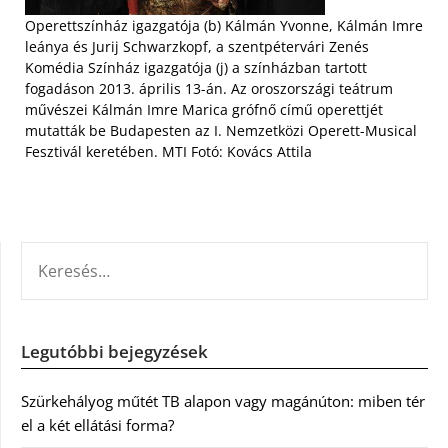
Operettszínház igazgatója (b) Kálmán Yvonne, Kálmán Imre
leánya és Jurij Schwarzkopf, a szentpétervári Zenés
Komédia Színház igazgatója (j) a színházban tartott
fogadáson 2013. április 13-án. Az oroszországi teátrum
művészei Kálmán Imre Marica grófnő című operettjét
mutatták be Budapesten az I. Nemzetközi Operett-Musical
Fesztivál keretében. MTI Fotó: Kovács Attila
KERESÉS:
Legutóbbi bejegyzések
Szürkehályog műtét TB alapon vagy magánúton: miben tér
el a két ellátási forma?