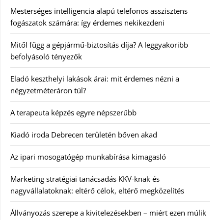
Mesterséges intelligencia alapú telefonos asszisztens
fogászatok számára: így érdemes nekikezdeni
Mitől függ a gépjármű-biztosítás díja? A leggyakoribb
befolyásoló tényezők
Eladó keszthelyi lakások árai: mit érdemes nézni a
négyzetméteráron túl?
A terapeuta képzés egyre népszerűbb
Kiadó iroda Debrecen területén bőven akad
Az ipari mosogatógép munkabírása kimagasló
Marketing stratégiai tanácsadás KKV-knak és
nagyvállalatoknak: eltérő célok, eltérő megközelítés
Állványozás szerepe a kivitelezésekben – miért ezen múlik