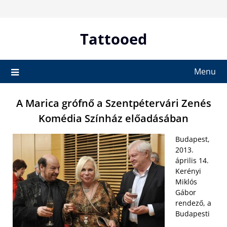
Skip
to
content
Tattooed
Menu
A Marica grófnő a Szentpétervári Zenés
Komédia Színház előadásában
Budapest,
2013.
április 14.
Kerényi
Miklós
Gábor
rendező, a
Budapesti