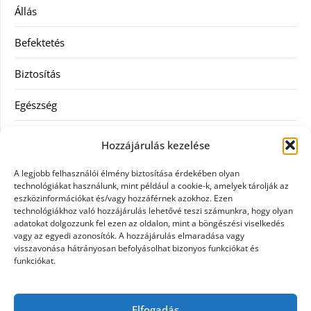
Állás
Befektetés
Biztosítás
Egészség
Hitel
Hozzájárulás kezelése
Ingatlan
A legjobb felhasználói élmény biztosítása érdekében olyan
technológiákat használunk, mint például a cookie-k, amelyek tárolják az
Művészetek és szórakozás
eszközinformációkat és/vagy hozzáférnek azokhoz. Ezen
technológiákhoz való hozzájárulás lehetővé teszi számunkra, hogy olyan
adatokat dolgozzunk fel ezen az oldalon, mint a böngészési viselkedés
Múzeumok
vagy az egyedi azonosítók. A hozzájárulás elmaradása vagy
visszavonása hátrányosan befolyásolhat bizonyos funkciókat és
Szolgáltatás
funkciókat.
Szórakozás
Elfogadás