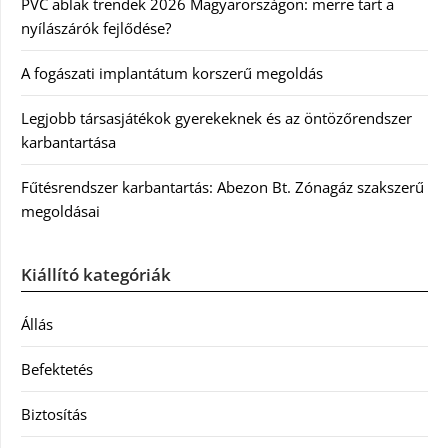
PVC ablak trendek 2026 Magyarországon: merre tart a
nyílászárók fejlődése?
A fogászati implantátum korszerű megoldás
Legjobb társasjátékok gyerekeknek és az öntözőrendszer
karbantartása
Fűtésrendszer karbantartás: Abezon Bt. Zónagáz szakszerű
megoldásai
Kiállító kategóriák
Állás
Befektetés
Biztosítás