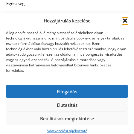
Egészség
Hitel
Hozzájárulás kezelése
Ingatlan
A legjobb felhasználói élmény biztosítása érdekében olyan
technológiákat használunk, mint például a cookie-k, amelyek tárolják az
Művészetek és szórakozás
eszközinformációkat és/vagy hozzáférnek azokhoz. Ezen
technológiákhoz való hozzájárulás lehetővé teszi számunkra, hogy olyan
adatokat dolgozzunk fel ezen az oldalon, mint a böngészési viselkedés
Múzeumok
vagy az egyedi azonosítók. A hozzájárulás elmaradása vagy
visszavonása hátrányosan befolyásolhat bizonyos funkciókat és
Szolgáltatás
funkciókat.
Szórakozás
Elfogadás
Webáruház
Elutasítás
Beállítások megtekintése
©2026 Tattooed
| Design:
Newspaperly WordPress
Theme
Adatkezelési tájékoztató