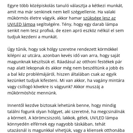
Egyre több középiskolás tanuló választja a kétkezi munkát,
amit ma már senkinek nem kell szégyellenie. Ha valaki
műkörmös életre vágyik, akkor hamar
szüksége lesz az
UV/LED lámpa
segítségére. Tény, hogy egy darab lámpa
senkit nem tesz profivá, de ezen apró eszköz nélkül el sem
tudjuk kezdeni a munkát.
Úgy tűnik, hogy sok hölgy szeretne rendezett körmökkel
kilépni az utcára, azonban kevés idő van arra, hogy saját
magunknak készítsük el.
Ráadásul az otthoni festékek pár
nap alatt lekopnak és akkor még nem beszéltünk a jobb és
a bal kéz problémájáról, hiszen általában csak az egyik
kezünket tudjuk kifesteni. Mi van akkor, ha vagány mintára
vagy csillogó kövekre is vágyunk? Akkor muszáj a
műkörmöshöz mennünk.
Innentől kezdve biztosak lehetünk benne, hogy mindig
találni fogunk olyan hölgyet, aki szeretné, ha megcsinálnák
a körmeit. A körömcsiszoló, lakkok, gélek, UV/LED lámpa
könnyedén elférnek egy nagyobb táskában, tehát
utazásnál is magunkkal vihetjük, vagy a kliensek otthonába