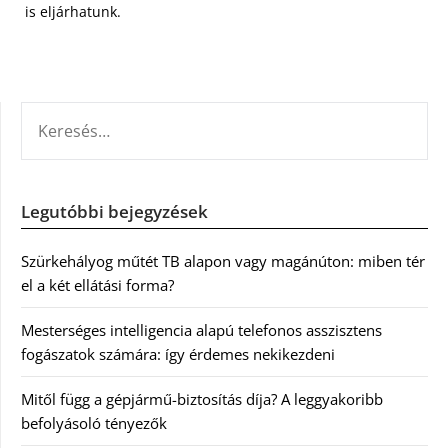
is eljárhatunk.
KERESÉS:
Legutóbbi bejegyzések
Szürkehályog műtét TB alapon vagy magánúton: miben tér
el a két ellátási forma?
Mesterséges intelligencia alapú telefonos asszisztens
fogászatok számára: így érdemes nekikezdeni
Mitől függ a gépjármű-biztosítás díja? A leggyakoribb
befolyásoló tényezők