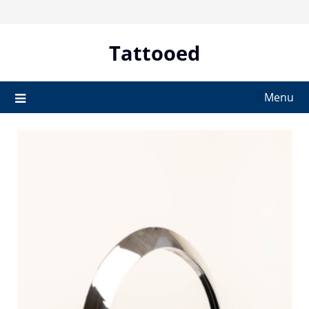
Skip
to
content
Tattooed
Menu