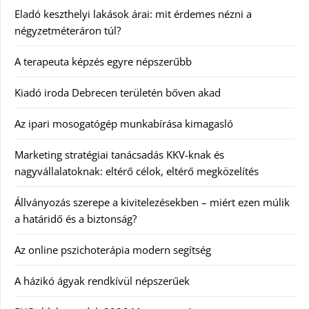
Eladó keszthelyi lakások árai: mit érdemes nézni a
négyzetméteráron túl?
A terapeuta képzés egyre népszerűbb
Kiadó iroda Debrecen területén bőven akad
Az ipari mosogatógép munkabírása kimagasló
Marketing stratégiai tanácsadás KKV-knak és
nagyvállalatoknak: eltérő célok, eltérő megközelítés
Állványozás szerepe a kivitelezésekben – miért ezen múlik
a határidő és a biztonság?
Az online pszichoterápia modern segítség
A házikó ágyak rendkívül népszerűek