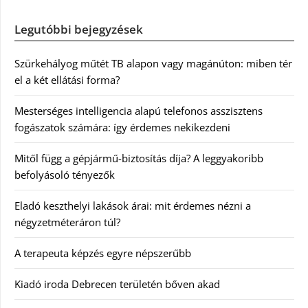
Legutóbbi bejegyzések
Szürkehályog műtét TB alapon vagy magánúton: miben tér
el a két ellátási forma?
Mesterséges intelligencia alapú telefonos asszisztens
fogászatok számára: így érdemes nekikezdeni
Mitől függ a gépjármű-biztosítás díja? A leggyakoribb
befolyásoló tényezők
Eladó keszthelyi lakások árai: mit érdemes nézni a
négyzetméteráron túl?
A terapeuta képzés egyre népszerűbb
Kiadó iroda Debrecen területén bőven akad