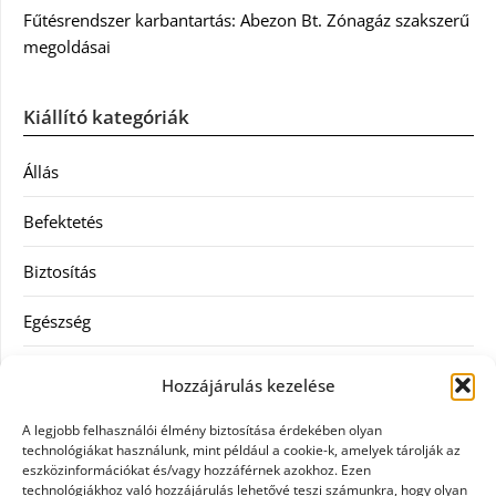
Fűtésrendszer karbantartás: Abezon Bt. Zónagáz szakszerű
megoldásai
Kiállító kategóriák
Állás
Befektetés
Biztosítás
Egészség
Hitel
Hozzájárulás kezelése
Ingatlan
A legjobb felhasználói élmény biztosítása érdekében olyan
technológiákat használunk, mint például a cookie-k, amelyek tárolják az
Művészetek és szórakozás
eszközinformációkat és/vagy hozzáférnek azokhoz. Ezen
technológiákhoz való hozzájárulás lehetővé teszi számunkra, hogy olyan