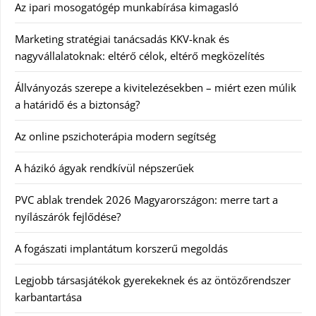
Az ipari mosogatógép munkabírása kimagasló
Marketing stratégiai tanácsadás KKV-knak és
nagyvállalatoknak: eltérő célok, eltérő megközelítés
Állványozás szerepe a kivitelezésekben – miért ezen múlik
a határidő és a biztonság?
Az online pszichoterápia modern segítség
A házikó ágyak rendkívül népszerűek
PVC ablak trendek 2026 Magyarországon: merre tart a
nyílászárók fejlődése?
A fogászati implantátum korszerű megoldás
Legjobb társasjátékok gyerekeknek és az öntözőrendszer
karbantartása